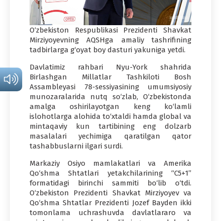
O‘zbekiston Respublikasi Prezidenti Shavkat
Mirziyoyevning AQSHga amaliy tashrifining
tadbirlarga g‘oyat boy dasturi yakuniga yetdi.
Davlatimiz rahbari Nyu-York shahrida
Birlashgan Millatlar Tashkiloti Bosh
Assambleyasi 78-sessiyasining umumsiyosiy
munozaralarida nutq so‘zlab, O‘zbekistonda
amalga oshirilayotgan keng ko‘lamli
islohotlarga alohida to‘xtaldi hamda global va
mintaqaviy kun tartibining eng dolzarb
masalalari yechimiga qaratilgan qator
tashabbuslarni ilgari surdi.
Markaziy Osiyo mamlakatlari va Amerika
Qo‘shma Shtatlari yetakchilarining “С5+1”
formatidagi birinchi sammiti bo‘lib o‘tdi.
O‘zbekiston Prezidenti Shavkat Mirziyoyev va
Qo‘shma Shtatlar Prezidenti Jozef Bayden ikki
tomonlama uchrashuvda davlatlararo va