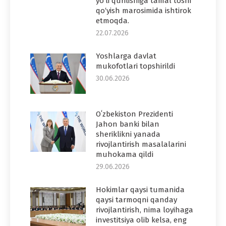
yo‘li qurilishiga tamal toshi
qo‘yish marosimida ishtirok
etmoqda.
22.07.2026
Yoshlarga davlat
mukofotlari topshirildi
30.06.2026
Oʻzbekiston Prezidenti
Jahon banki bilan
sheriklikni yanada
rivojlantirish masalalarini
muhokama qildi
29.06.2026
Hokimlar qaysi tumanida
qaysi tarmoqni qanday
rivojlantirish, nima loyihaga
investitsiya olib kelsa, eng