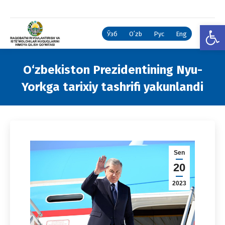
Open
Ўзб
Oʻzb
Рус
Eng
O‘zbekiston Prezidentining Nyu-
Yorkga tarixiy tashrifi yakunlandi
You are here:
Sen
20
2023