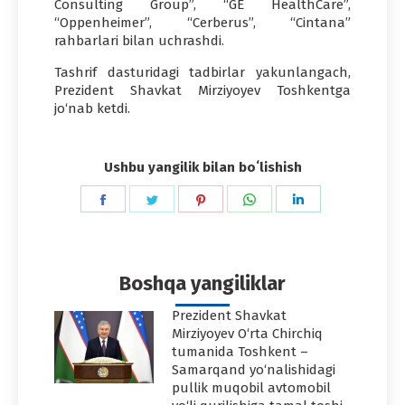
Consulting Group”, “GE HealthCare”,
“Oppenheimer”, “Cerberus”, “Cintana”
rahbarlari bilan uchrashdi.
Tashrif dasturidagi tadbirlar yakunlangach,
Prezident Shavkat Mirziyoyev Toshkentga
jo‘nab ketdi.
Ushbu yangilik bilan boʻlishish
Share
Share
Share
Share
Share
on
on
on
on
on
Facebook
Twitter
Pinterest
WhatsApp
LinkedIn
Boshqa yangiliklar
Prezident Shavkat
Mirziyoyev O‘rta Chirchiq
tumanida Toshkent –
Samarqand yo‘nalishidagi
pullik muqobil avtomobil