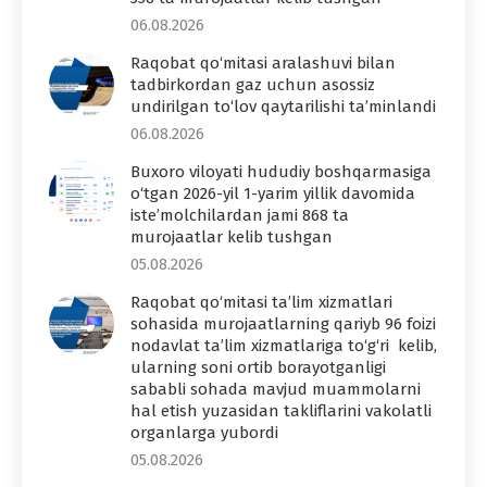
06.08.2026
Raqobat qo‘mitasi aralashuvi bilan
tadbirkordan gaz uchun asossiz
undirilgan to‘lov qaytarilishi ta’minlandi
06.08.2026
Buxoro viloyati hududiy boshqarmasiga
o‘tgan 2026-yil 1-yarim yillik davomida
iste’molchilardan jami 868 ta
murojaatlar kelib tushgan
05.08.2026
Raqobat qo‘mitasi ta’lim xizmatlari
sohasida murojaatlarning qariyb 96 foizi
nodavlat ta’lim xizmatlariga to‘g‘ri kelib,
ularning soni ortib borayotganligi
sababli sohada mavjud muammolarni
hal etish yuzasidan takliflarini vakolatli
organlarga yubordi
05.08.2026