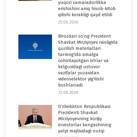
yuqori samaradorlikka
erishishini aniq hisob-kitob
qilishi kerakligi qayd etildi
25.06.2026
Birozdan so‘ng Prezident
Shavkat Mirziyoyev raisligida
qurilish materiallari
tarmog‘ida amalga
oshirilayotgan ishlar va
kelgusidagi ustuvor
vazifalar yuzasidan
videoselektor yig‘ilishi
boshlanadi.
25.06.2026
O‘zbekiston Respublikasi
Prezidenti Shavkat
Mirziyoyevning Xorijiy
investorlar kengashining
yalpi majlisidagi nutqi