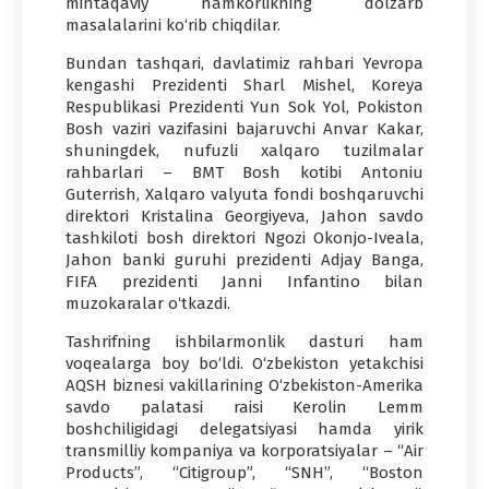
mintaqaviy hamkorlikning dolzarb
masalalarini ko‘rib chiqdilar.
Bundan tashqari, davlatimiz rahbari Yevropa
kengashi Prezidenti Sharl Mishel, Koreya
Respublikasi Prezidenti Yun Sok Yol, Pokiston
Bosh vaziri vazifasini bajaruvchi Anvar Kakar,
shuningdek, nufuzli xalqaro tuzilmalar
rahbarlari – BMT Bosh kotibi Antoniu
Guterrish, Xalqaro valyuta fondi boshqaruvchi
direktori Kristalina Georgiyeva, Jahon savdo
tashkiloti bosh direktori Ngozi Okonjo-Iveala,
Jahon banki guruhi prezidenti Adjay Banga,
FIFA prezidenti Janni Infantino bilan
muzokaralar o‘tkazdi.
Tashrifning ishbilarmonlik dasturi ham
voqealarga boy bo‘ldi. O‘zbekiston yetakchisi
AQSH biznesi vakillarining O‘zbekiston-Amerika
savdo palatasi raisi Kerolin Lemm
boshchiligidagi delegatsiyasi hamda yirik
transmilliy kompaniya va korporatsiyalar – “Air
Products”, “Citigroup”, “SNH”, “Boston