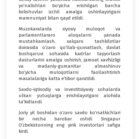
yo‘nalishlari bo‘yicha erishilgan barcha
kelishuvlar izchil amalga oshirilayotgani
mamnuniyat bilan qayd etildi.
Muzokaralarda siyosiy muloqot va
parlamentlararo aloqalarni yanada
mustahkamlash, xalqaro tashkilotlar
doirasida o‘zaro qo‘llab-quvvatlash, davlat
boshqaruvi sohasida kadrlar tayyorlash
dasturlarini amalga oshirish, jamoat xavfsizligi
va madaniy-gumanitar almashinuv
bo‘yicha muloqotlarni faollashtirish
masalalariga katta e’tibor qaratildi.
Savdo-iqtisodiy va investitsiyaviy sohalarda
ulkan yutuqlarga erishilayotgani alohida
ta’kidlandi.
Joriy yil boshidan o‘zaro savdo ko‘rsatkichlari
bir necha barobar oshdi. Singapur
O‘zbekistonning eng yirik investorlari safiga
kirdi.