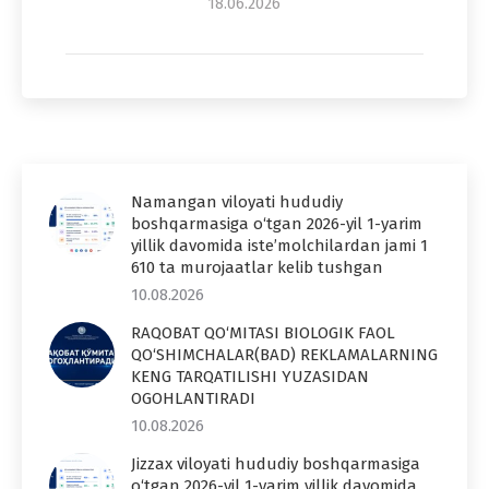
18.06.2026
Namangan viloyati hududiy
boshqarmasiga o‘tgan 2026-yil 1-yarim
yillik davomida iste’molchilardan jami 1
610 ta murojaatlar kelib tushgan
10.08.2026
RAQOBAT QO‘MITASI BIOLOGIK FAOL
QO‘SHIMCHALAR(BAD) REKLAMALARNING
KENG TARQATILISHI YUZASIDAN
OGOHLANTIRADI
10.08.2026
Jizzax viloyati hududiy boshqarmasiga
o‘tgan 2026-yil 1-yarim yillik davomida