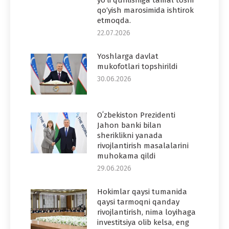
qo‘yish marosimida ishtirok
etmoqda.
22.07.2026
Yoshlarga davlat
mukofotlari topshirildi
30.06.2026
Oʻzbekiston Prezidenti
Jahon banki bilan
sheriklikni yanada
rivojlantirish masalalarini
muhokama qildi
29.06.2026
Hokimlar qaysi tumanida
qaysi tarmoqni qanday
rivojlantirish, nima loyihaga
investitsiya olib kelsa, eng