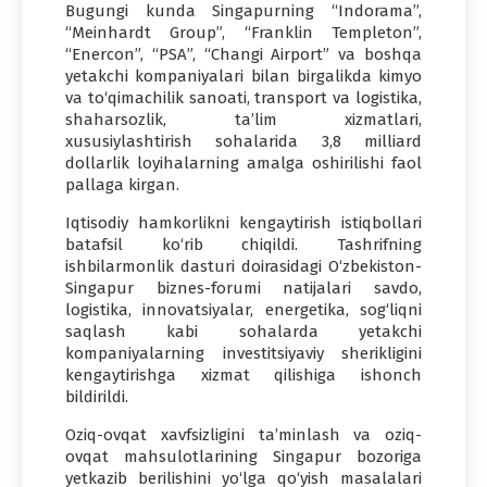
Bugungi kunda Singapurning “Indorama”,
“Meinhardt Group”, “Franklin Templeton”,
“Enercon”, “PSA”, “Changi Airport” va boshqa
yetakchi kompaniyalari bilan birgalikda kimyo
va to‘qimachilik sanoati, transport va logistika,
shaharsozlik, ta’lim xizmatlari,
xususiylashtirish sohalarida 3,8 milliard
dollarlik loyihalarning amalga oshirilishi faol
pallaga kirgan.
Iqtisodiy hamkorlikni kengaytirish istiqbollari
batafsil ko‘rib chiqildi. Tashrifning
ishbilarmonlik dasturi doirasidagi O‘zbekiston-
Singapur biznes-forumi natijalari savdo,
logistika, innovatsiyalar, energetika, sog‘liqni
saqlash kabi sohalarda yetakchi
kompaniyalarning investitsiyaviy sherikligini
kengaytirishga xizmat qilishiga ishonch
bildirildi.
Oziq-ovqat xavfsizligini ta’minlash va oziq-
ovqat mahsulotlarining Singapur bozoriga
yetkazib berilishini yo‘lga qo‘yish masalalari