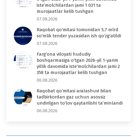
iste’molchilardan jami 1 031 ta
murojaatlar kelib tushgan
07.08.2026
Raqobat qo‘mitasi tomonidan 5,7 mlrd
so‘mlik tender yuzasidan ish qo‘zg‘atildi
07.08.2026
Farg‘ona viloyati hududiy
boshqarmasiga o‘tgan 2026-yil 1-yarim
yillik davomida iste’molchilardan jami 2
358 ta murojaatlar kelib tushgan
06.08.2026
Raqobat qo‘mitasi aralashuvi bilan
tadbirkordan gaz uchun asossiz
undirilgan to‘lov qaytarilishi ta’minlandi
06.08.2026