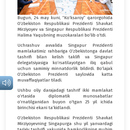
Bugun, 24 may kuni, “Ko‘ksaroy” qarorgohida
O‘zbekiston Respublikasi Prezidenti Shavkat
Mirziyoyev va Singapur Respublikasi Prezidenti
Halima Yaqubning muzokaralari bo‘lib o‘tdi.
Uchrashuv avvalida Singapur Prezidenti
mamlakatimiz rahbariga O‘zbekistonga davlat
tashrifi bilan kelish taklifi va Singapur
delegatsiyasiga ko‘rsatilayotgan iliq qabul
uchun samimiy minnatdorlik bildirdi. Bo‘lajak
O‘zbekiston Prezidenti saylovida katta
muvaffaqiyatlar tiladi.
Ushbu oliy darajadagi tashrif ikki mamlakat
o‘rtasida diplomatik munosabatlar
o‘rnatilganidan buyon o‘tgan 25 yil ichida
birinchisi ekani ta’kidlandi.
O‘zbekiston Respublikasi Prezidenti Shavkat
Mirziyoyevning Singapurga shu yil yanvardagi
tarixiy tashrifi yakunida hamkorlikning muhim