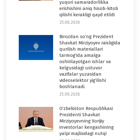
yuqori samaradorlikka
erishishini aniq hisob-kitob
qilishi kerakligi qayd etildi
25.06.2026
Birozdan so‘ng Prezident
Shavkat Mirziyoyev raisligida
qurilish materiallari
tarmog‘ida amalga
oshirilayotgan ishlar va
kelgusidagi ustuvor
vazifalar yuzasidan
videoselektor yig‘ilishi
boshlanadi.
25.06.2026
O‘zbekiston Respublikasi
Prezidenti Shavkat
Mirziyoyevning Xorijiy
investorlar kengashining
yalpi majlisidagi nutqi