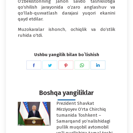
O‘zbekistonning Jahon savdo tashkilotiga
qo‘shilish jarayonida o‘zaro anglashuv va
qo‘llab-quvvatlash darajasi yuqori ekanini
qayd etdilar.
Muzokaralar ishonch, ochiqlik va do‘stlik
ruhida o‘tdi.
Ushbu yangilik bilan boʻlishish
Share
Share
Share
Share
Share
on
on
on
on
on
Facebook
Twitter
Pinterest
WhatsApp
LinkedIn
Boshqa yangiliklar
Prezident Shavkat
Mirziyoyev O‘rta Chirchiq
tumanida Toshkent –
Samarqand yo‘nalishidagi
pullik muqobil avtomobil
yo‘li qurilishiga tamal toshi