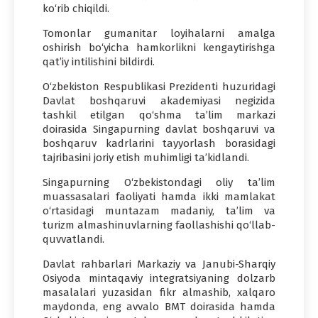
ko‘rib chiqildi.
Tomonlar gumanitar loyihalarni amalga
oshirish bo‘yicha hamkorlikni kengaytirishga
qat’iy intilishini bildirdi.
O‘zbekiston Respublikasi Prezidenti huzuridagi
Davlat boshqaruvi akademiyasi negizida
tashkil etilgan qo‘shma ta’lim markazi
doirasida Singapurning davlat boshqaruvi va
boshqaruv kadrlarini tayyorlash borasidagi
tajribasini joriy etish muhimligi ta’kidlandi.
Singapurning O‘zbekistondagi oliy ta’lim
muassasalari faoliyati hamda ikki mamlakat
o‘rtasidagi muntazam madaniy, ta’lim va
turizm almashinuvlarning faollashishi qo‘llab-
quvvatlandi.
Davlat rahbarlari Markaziy va Janubi-Sharqiy
Osiyoda mintaqaviy integratsiyaning dolzarb
masalalari yuzasidan fikr almashib, xalqaro
maydonda, eng avvalo BMT doirasida hamda