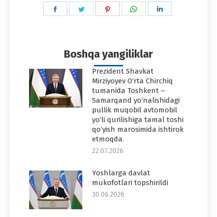
Share
Share
Share
Share
Share
on
on
on
on
on
Facebook
Twitter
Pinterest
WhatsApp
LinkedIn
Boshqa yangiliklar
Prezident Shavkat
Mirziyoyev O‘rta Chirchiq
tumanida Toshkent –
Samarqand yo‘nalishidagi
pullik muqobil avtomobil
yo‘li qurilishiga tamal toshi
qo‘yish marosimida ishtirok
etmoqda.
22.07.2026
Yoshlarga davlat
mukofotlari topshirildi
30.06.2026