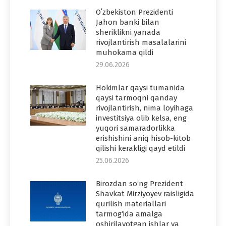
Oʻzbekiston Prezidenti
Jahon banki bilan
sheriklikni yanada
rivojlantirish masalalarini
muhokama qildi
29.06.2026
Hokimlar qaysi tumanida
qaysi tarmoqni qanday
rivojlantirish, nima loyihaga
investitsiya olib kelsa, eng
yuqori samaradorlikka
erishishini aniq hisob-kitob
qilishi kerakligi qayd etildi
25.06.2026
Birozdan so‘ng Prezident
Shavkat Mirziyoyev raisligida
qurilish materiallari
tarmog‘ida amalga
oshirilayotgan ishlar va