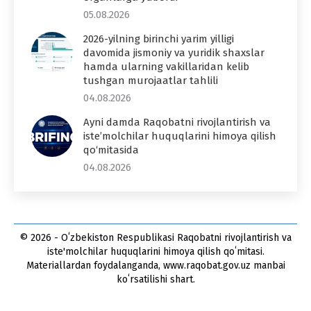
05.08.2026
2026-yilning birinchi yarim yilligi
davomida jismoniy va yuridik shaxslar
hamda ularning vakillaridan kelib
tushgan murojaatlar tahlili
04.08.2026
Ayni damda Raqobatni rivojlantirish va
iste’molchilar huquqlarini himoya qilish
qo‘mitasida
04.08.2026
© 2026 - Oʻzbekiston Respublikasi Raqobatni rivojlantirish va
iste'molchilar huquqlarini himoya qilish qoʻmitasi.
Materiallardan foydalanganda, www.raqobat.gov.uz manbai
koʻrsatilishi shart.