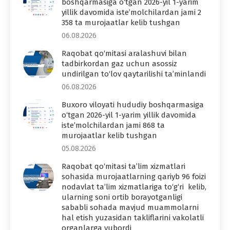
boshqarmasiga o‘tgan 2026-yil 1-yarim
yillik davomida iste’molchilardan jami 2
358 ta murojaatlar kelib tushgan
06.08.2026
Raqobat qo‘mitasi aralashuvi bilan
tadbirkordan gaz uchun asossiz
undirilgan to‘lov qaytarilishi ta’minlandi
06.08.2026
Buxoro viloyati hududiy boshqarmasiga
o‘tgan 2026-yil 1-yarim yillik davomida
iste’molchilardan jami 868 ta
murojaatlar kelib tushgan
05.08.2026
Raqobat qo‘mitasi ta’lim xizmatlari
sohasida murojaatlarning qariyb 96 foizi
nodavlat ta’lim xizmatlariga to‘g‘ri kelib,
ularning soni ortib borayotganligi
sababli sohada mavjud muammolarni
hal etish yuzasidan takliflarini vakolatli
organlarga yubordi