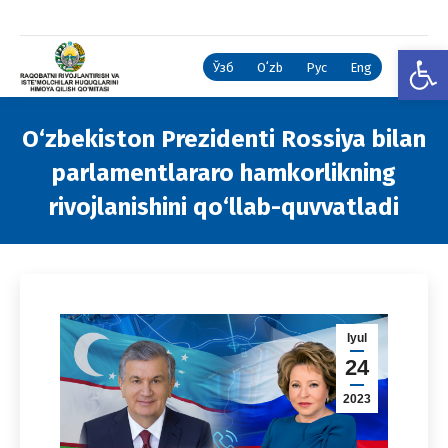
Open
Ўзб
Oʻzb
Рус
Eng
O‘zbekiston Prezidenti Rossiya bilan
parlamentlararo hamkorlikning
rivojlanishini qo‘llab-quvvatladi
You are here:
Iyul
24
2023