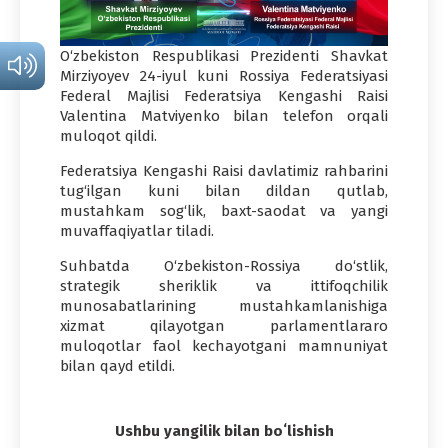
O‘zbekiston Respublikasi Prezidenti Shavkat
Mirziyoyev 24-iyul kuni Rossiya Federatsiyasi
Federal Majlisi Federatsiya Kengashi Raisi
Valentina Matviyenko bilan telefon orqali
muloqot qildi.
Federatsiya Kengashi Raisi davlatimiz rahbarini
tug‘ilgan kuni bilan dildan qutlab,
mustahkam sog‘lik, baxt-saodat va yangi
muvaffaqiyatlar tiladi.
Suhbatda O‘zbekiston-Rossiya do‘stlik,
strategik sheriklik va ittifoqchilik
munosabatlarining mustahkamlanishiga
xizmat qilayotgan parlamentlararo
muloqotlar faol kechayotgani mamnuniyat
bilan qayd etildi.
Ushbu yangilik bilan boʻlishish