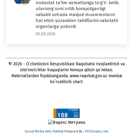
nodavlat ta’lim xizmatlariga to‘g‘ri kelib,
ularning soni ortib borayotganligi
sababli sohada mavjud muammolarni
hal etish yuzasidan takliflarini vakolatli
organlarga yubordi
05.08.2026
© 2026 - Oʻzbekiston Respublikasi Raqobatni rivojlantirish va
iste'molchilar huquqlarini himoya qilish qoʻmitasi.
Materiallardan foydalanganda, www.raqobat.gov.uz manbai
koʻrsatilishi shart.
Social Media Auto Publish
Powered By :
XYZScripts.com