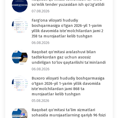
so‘mlik tender yuzasidan ish qo‘zg‘atildi
07.08.2026
Farg‘ona viloyati hududiy
boshqarmasiga o‘tgan 2026-yil 1-yarim
yillik davomida iste’molchilardan jami 2
358 ta murojaatlar kelib tushgan
06.08.2026
Raqobat qo‘mitasi aralashuvi bilan
tadbirkordan gaz uchun asossiz
undirilgan to‘lov qaytarilishi ta’minlandi
06.08.2026
Buxoro viloyati hududiy boshqarmasiga
o‘tgan 2026-yil 1-yarim yillik davomida
iste’molchilardan jami 868 ta
murojaatlar kelib tushgan
05.08.2026
Raqobat qo‘mitasi ta’lim xizmatlari
sohasida murojaatlarning qariyb 96 foizi