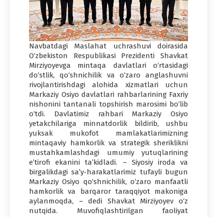
Navbatdagi Maslahat uchrashuvi doirasida
O‘zbekiston Respublikasi Prezidenti Shavkat
Mirziyoyevga mintaqa davlatlari o‘rtasidagi
do‘stlik, qo‘shnichilik va o‘zaro anglashuvni
rivojlantirishdagi alohida xizmatlari uchun
Markaziy Osiyo davlatlari rahbarlarining Faxriy
nishonini tantanali topshirish marosimi bo‘lib
o‘tdi. Davlatimiz rahbari Markaziy Osiyo
yetakchilariga minnatdorlik bildirib, ushbu
yuksak mukofot mamlakatlarimizning
mintaqaviy hamkorlik va strategik sheriklikni
mustahkamlashdagi umumiy yutuqlarining
e’tirofi ekanini ta’kidladi. – Siyosiy iroda va
birgalikdagi sa’y-harakatlarimiz tufayli bugun
Markaziy Osiyo qo‘shnichilik, o‘zaro manfaatli
hamkorlik va barqaror taraqqiyot makoniga
aylanmoqda, – dedi Shavkat Mirziyoyev o‘z
nutqida. Muvofiqlashtirilgan faoliyat