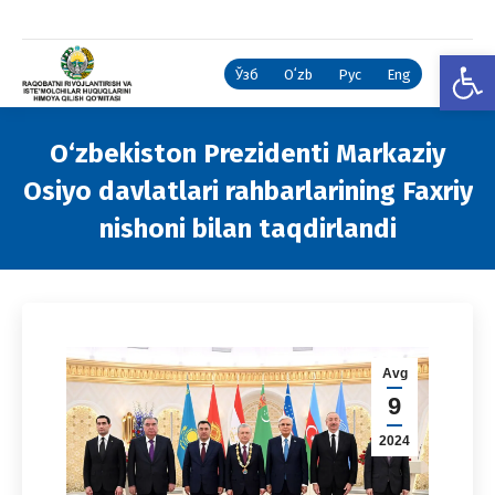
Open
Ўзб
Oʻzb
Рус
Eng
O‘zbekiston Prezidenti Markaziy
Osiyo davlatlari rahbarlarining Faxriy
nishoni bilan taqdirlandi
You are here:
Avg
9
2024