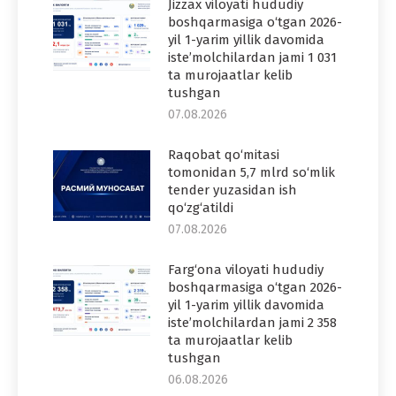
Jizzax viloyati hududiy
boshqarmasiga o‘tgan 2026-
yil 1-yarim yillik davomida
iste’molchilardan jami 1 031
ta murojaatlar kelib
tushgan
07.08.2026
Raqobat qo‘mitasi
tomonidan 5,7 mlrd so‘mlik
tender yuzasidan ish
qo‘zg‘atildi
07.08.2026
Farg‘ona viloyati hududiy
boshqarmasiga o‘tgan 2026-
yil 1-yarim yillik davomida
iste’molchilardan jami 2 358
ta murojaatlar kelib
tushgan
06.08.2026