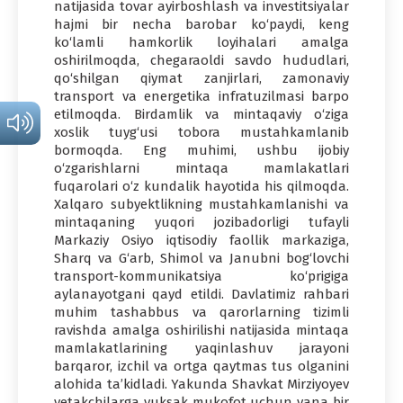
natijasida tovar ayirboshlash va investitsiyalar
hajmi bir necha barobar ko‘paydi, keng
ko‘lamli hamkorlik loyihalari amalga
oshirilmoqda, chegaraoldi savdo hududlari,
qo‘shilgan qiymat zanjirlari, zamonaviy
transport va energetika infratuzilmasi barpo
etilmoqda. Birdamlik va mintaqaviy o‘ziga
xoslik tuyg‘usi tobora mustahkamlanib
bormoqda. Eng muhimi, ushbu ijobiy
o‘zgarishlarni mintaqa mamlakatlari
fuqarolari o‘z kundalik hayotida his qilmoqda.
Xalqaro subyektlikning mustahkamlanishi va
mintaqaning yuqori jozibadorligi tufayli
Markaziy Osiyo iqtisodiy faollik markaziga,
Sharq va G‘arb, Shimol va Janubni bog‘lovchi
transport-kommunikatsiya ko‘prigiga
aylanayotgani qayd etildi. Davlatimiz rahbari
muhim tashabbus va qarorlarning tizimli
ravishda amalga oshirilishi natijasida mintaqa
mamlakatlarining yaqinlashuv jarayoni
barqaror, izchil va ortga qaytmas tus olganini
alohida ta’kidladi. Yakunda Shavkat Mirziyoyev
yetakchilarga yuksak mukofot uchun yana bir