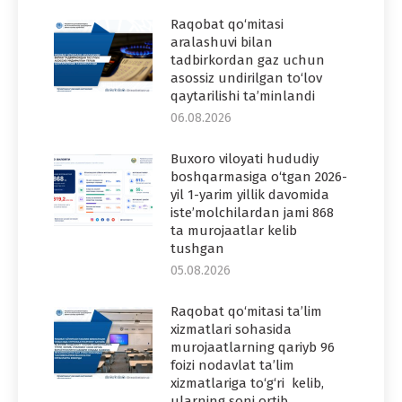
Raqobat qo‘mitasi
aralashuvi bilan
tadbirkordan gaz uchun
asossiz undirilgan to‘lov
qaytarilishi ta’minlandi
06.08.2026
Buxoro viloyati hududiy
boshqarmasiga o‘tgan 2026-
yil 1-yarim yillik davomida
iste’molchilardan jami 868
ta murojaatlar kelib
tushgan
05.08.2026
Raqobat qo‘mitasi ta’lim
xizmatlari sohasida
murojaatlarning qariyb 96
foizi nodavlat ta’lim
xizmatlariga to‘g‘ri kelib,
ularning soni ortib