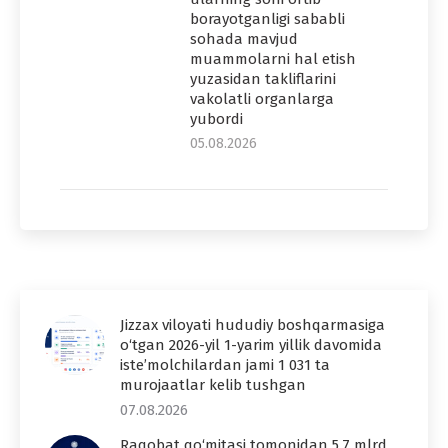
borayotganligi sababli
sohada mavjud
muammolarni hal etish
yuzasidan takliflarini
vakolatli organlarga
yubordi
05.08.2026
Jizzax viloyati hududiy boshqarmasiga
o‘tgan 2026-yil 1-yarim yillik davomida
iste’molchilardan jami 1 031 ta
murojaatlar kelib tushgan
07.08.2026
Raqobat qo‘mitasi tomonidan 5,7 mlrd