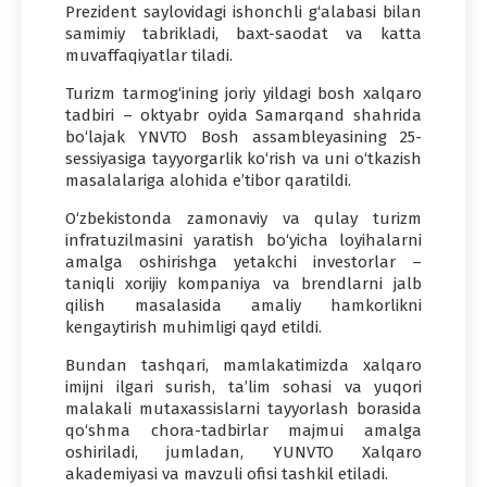
Prezident saylovidagi ishonchli g‘alabasi bilan
samimiy tabrikladi, baxt-saodat va katta
muvaffaqiyatlar tiladi.
Turizm tarmog‘ining joriy yildagi bosh xalqaro
tadbiri – oktyabr oyida Samarqand shahrida
bo‘lajak YNVTO Bosh assambleyasining 25-
sessiyasiga tayyorgarlik ko‘rish va uni o‘tkazish
masalalariga alohida e’tibor qaratildi.
O‘zbekistonda zamonaviy va qulay turizm
infratuzilmasini yaratish bo‘yicha loyihalarni
amalga oshirishga yetakchi investorlar –
taniqli xorijiy kompaniya va brendlarni jalb
qilish masalasida amaliy hamkorlikni
kengaytirish muhimligi qayd etildi.
Bundan tashqari, mamlakatimizda xalqaro
imijni ilgari surish, ta’lim sohasi va yuqori
malakali mutaxassislarni tayyorlash borasida
qo‘shma chora-tadbirlar majmui amalga
oshiriladi, jumladan, YUNVTO Xalqaro
akademiyasi va mavzuli ofisi tashkil etiladi.