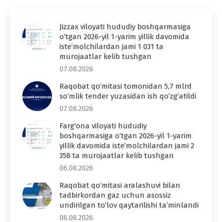
Jizzax viloyati hududiy boshqarmasiga
o‘tgan 2026-yil 1-yarim yillik davomida
iste’molchilardan jami 1 031 ta
murojaatlar kelib tushgan
07.08.2026
Raqobat qo‘mitasi tomonidan 5,7 mlrd
so‘mlik tender yuzasidan ish qo‘zg‘atildi
07.08.2026
Farg‘ona viloyati hududiy
boshqarmasiga o‘tgan 2026-yil 1-yarim
yillik davomida iste’molchilardan jami 2
358 ta murojaatlar kelib tushgan
06.08.2026
Raqobat qo‘mitasi aralashuvi bilan
tadbirkordan gaz uchun asossiz
undirilgan to‘lov qaytarilishi ta’minlandi
06.08.2026