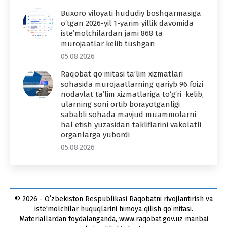
Buxoro viloyati hududiy boshqarmasiga
o‘tgan 2026-yil 1-yarim yillik davomida
iste’molchilardan jami 868 ta
murojaatlar kelib tushgan
05.08.2026
Raqobat qo‘mitasi ta’lim xizmatlari
sohasida murojaatlarning qariyb 96 foizi
nodavlat ta’lim xizmatlariga to‘g‘ri kelib,
ularning soni ortib borayotganligi
sababli sohada mavjud muammolarni
hal etish yuzasidan takliflarini vakolatli
organlarga yubordi
05.08.2026
© 2026 - Oʻzbekiston Respublikasi Raqobatni rivojlantirish va
iste'molchilar huquqlarini himoya qilish qoʻmitasi.
Materiallardan foydalanganda, www.raqobat.gov.uz manbai