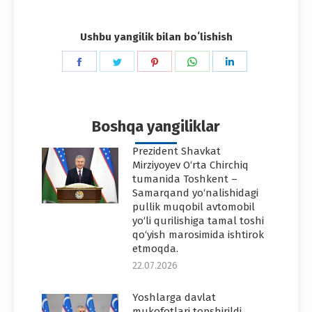
Ushbu yangilik bilan boʻlishish
Share
Share
Share
Share
Share
on
on
on
on
on
Facebook
Twitter
Pinterest
WhatsApp
LinkedIn
Boshqa yangiliklar
Prezident Shavkat
Mirziyoyev O‘rta Chirchiq
tumanida Toshkent –
Samarqand yo‘nalishidagi
pullik muqobil avtomobil
yo‘li qurilishiga tamal toshi
qo‘yish marosimida ishtirok
etmoqda.
22.07.2026
Yoshlarga davlat
mukofotlari topshirildi