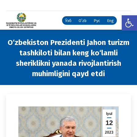
Open
Ўзб
Oʻzb
Рус
Eng
O‘zbekiston Prezidenti Jahon turizm
tashkiloti bilan keng ko‘lamli
sheriklikni yanada rivojlantirish
muhimligini qayd etdi
You are here:
Iyul
12
2023