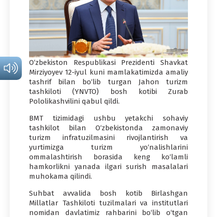
O‘zbekiston Respublikasi Prezidenti Shavkat
Mirziyoyev 12-iyul kuni mamlakatimizda amaliy
tashrif bilan bo‘lib turgan Jahon turizm
tashkiloti (YNVTO) bosh kotibi Zurab
Pololikashvilini qabul qildi.
BMT tizimidagi ushbu yetakchi sohaviy
tashkilot bilan O‘zbekistonda zamonaviy
turizm infratuzilmasini rivojlantirish va
yurtimizga turizm yo‘nalishlarini
ommalashtirish borasida keng ko‘lamli
hamkorlikni yanada ilgari surish masalalari
muhokama qilindi.
Suhbat avvalida bosh kotib Birlashgan
Millatlar Tashkiloti tuzilmalari va institutlari
nomidan davlatimiz rahbarini bo‘lib o‘tgan