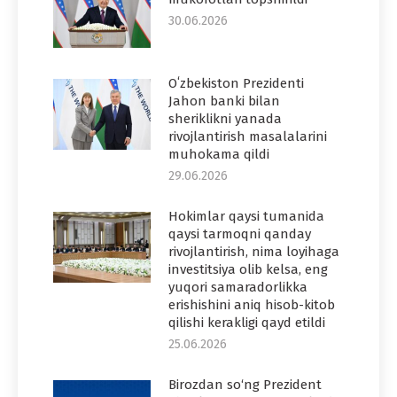
30.06.2026
Oʻzbekiston Prezidenti
Jahon banki bilan
sheriklikni yanada
rivojlantirish masalalarini
muhokama qildi
29.06.2026
Hokimlar qaysi tumanida
qaysi tarmoqni qanday
rivojlantirish, nima loyihaga
investitsiya olib kelsa, eng
yuqori samaradorlikka
erishishini aniq hisob-kitob
qilishi kerakligi qayd etildi
25.06.2026
Birozdan so‘ng Prezident