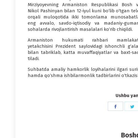
Mirziyoyevning Armaniston Respublikasi Bosh va
Nikol Pashinyan bilan 12-iyul kuni bo‘lib o‘tgan te
orqali muloqotida ikki tomonlama munosabatla
eng avvalo, savdo-iqtisodiy va madaniy-guman
sohalarda rivojlantirish masalalari ko‘rib chiqildi.
Armaniston hukumati rahbari mamlakati
yetakchisini Prezident saylovidagi ishonchli g‘ala
bilan tabriklab, katta muvaffaqiyatlar va baxt-sa
tiladi.
Suhbatda amaliy hamkorlik loyihalarini ilgari sur
hamda qo‘shma ishbilarmonlik tadbirlarini o‘tkazis
Ushbu yang
Share
S
on
o
Faceboo
T
Boshq