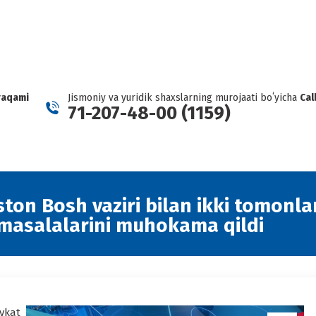
KARTEL HAQIDA XABAR BERING
Facebook
Telegram
YouTube
Twitter
Inst
page
page
page
page
page
opens
opens
opens
opens
open
in
in
in
in
in
new
new
new
new
new
raqami
Jismoniy va yuridik shaxslarning murojaati boʻyicha
Cal
window
window
window
window
wind
71-207-48-00 (1159)
ston Bosh vaziri bilan ikki tomonl
 masalalarini muhokama qildi
vkat