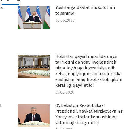
ta
Yoshlarga davlat mukofotlari
topshirildi
30.06.2026
Hokimlar qaysi tumanida qaysi
tarmoqni qanday rivojlantirish,
nima loyihaga investitsiya olib
kelsa, eng yuqori samaradorlikka
erishishini aniq hisob-kitob qilishi
kerakligi qayd etildi
25.06.2026
t
O‘zbekiston Respublikasi
Prezidenti Shavkat Mirziyoyevning
Xorijiy investorlar kengashining
yalpi majlisidagi nutqi