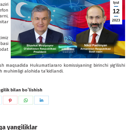
Iyul
ziri
lefon
12
rni,
2023
itar
miz
basi
odat
ish maqsadida Hukumatlararo komissiyaning birinchi yig‘ilishi
h muhimligi alohida ta’kidlandi.
ilik bilan boʻlishish
hare
Share
Share
Share
n
on
on
on
k
witter
Pinterest
WhatsApp
LinkedIn
a yangiliklar