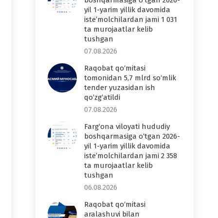
boshqarmasiga o‘tgan 2026-
yil 1-yarim yillik davomida
iste’molchilardan jami 1 031
ta murojaatlar kelib
tushgan
07.08.2026
Raqobat qo‘mitasi
tomonidan 5,7 mlrd so‘mlik
tender yuzasidan ish
qo‘zg‘atildi
07.08.2026
Farg‘ona viloyati hududiy
boshqarmasiga o‘tgan 2026-
yil 1-yarim yillik davomida
iste’molchilardan jami 2 358
ta murojaatlar kelib
tushgan
06.08.2026
Raqobat qo‘mitasi
aralashuvi bilan