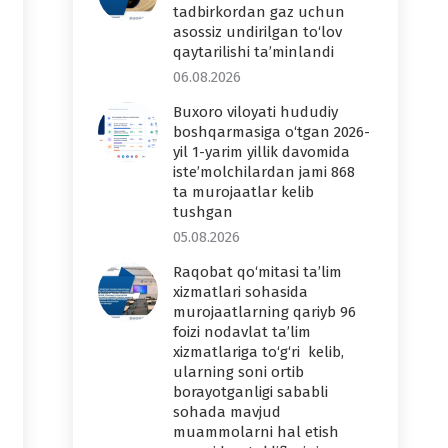
tadbirkordan gaz uchun
asossiz undirilgan to‘lov
qaytarilishi ta’minlandi
06.08.2026
Buxoro viloyati hududiy
boshqarmasiga o‘tgan 2026-
yil 1-yarim yillik davomida
iste’molchilardan jami 868
ta murojaatlar kelib
tushgan
05.08.2026
Raqobat qo‘mitasi ta’lim
xizmatlari sohasida
murojaatlarning qariyb 96
foizi nodavlat ta’lim
xizmatlariga to‘g‘ri kelib,
ularning soni ortib
borayotganligi sababli
sohada mavjud
muammolarni hal etish