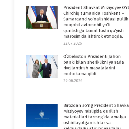
Prezident Shavkat Mirziyoyev O‘r
Chirchiq tumanida Toshkent –
Samarqand yo‘nalishidagi pullik
muqobil avtomobil yo‘li
qurilishiga tamal toshi qo‘yish
marosimida ishtirok etmoqda.
22.07.2026
Oʻzbekiston Prezidenti Jahon
banki bilan sheriklikni yanada
rivojlantirish masalalarini
muhokama qildi
29.06.2026
Birozdan so‘ng Prezident Shavka
Mirziyoyev raisligida qurilish
materiallari tarmog‘ida amalga
oshirilayotgan ishlar va
kelgusidagi ustuvor vazifalar