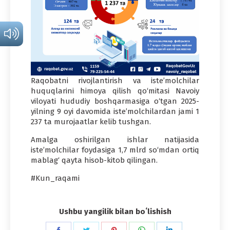
Raqobatni rivojlantirish va iste’molchilar
huquqlarini himoya qilish qo‘mitasi Navoiy
viloyati hududiy boshqarmasiga o‘tgan 2025-
yilning 9 oyi davomida iste’molchilardan jami 1
237 ta murojaatlar kelib tushgan.
Amalga oshirilgan ishlar natijasida
iste’molchilar foydasiga 1,7 mlrd so‘mdan ortiq
mablag‘ qayta hisob-kitob qilingan.
#Kun_raqami
Ushbu yangilik bilan boʻlishish
Share
Share
Share
Share
Share