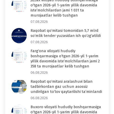
o‘tgan 2026-yil 1-yarim yillik davomida
iste’molchilardan jami 1 031 ta
murojaatlar kelib tushgan
07.08.2026
Raqobat qo‘mitasi tomonidan 5,7 mlrd
so‘mlik tender yuzasidan ish qo‘zg‘atildi
07.08.2026
Farg‘ona viloyati hududiy
boshqarmasiga o‘tgan 2026-yil 1-yarim
yillik davomida iste’molchilardan jami 2
358 ta murojaatlar kelib tushgan
06.08.2026
Raqobat qo‘mitasi aralashuvi bilan
tadbirkordan gaz uchun asossiz
undirilgan to‘lov qaytarilishi ta’minlandi
06.08.2026
Buxoro viloyati hududiy boshqarmasiga
o‘tgan 2026-yil 1-yarim yillik davomida