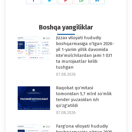
on
on
on
on
on
Facebook
Twitter
Pinterest
WhatsApp
LinkedIn
Boshqa yangiliklar
Jizzax viloyati hududiy
boshqarmasiga o‘tgan 2026-
yil 1-yarim yillik davomida
iste’molchilardan jami 1 031
ta murojaatlar kelib
tushgan
07.08.2026
Raqobat qo‘mitasi
tomonidan 5,7 mlrd so‘mlik
tender yuzasidan ish
qo‘zg‘atildi
07.08.2026
Farg‘ona viloyati hududiy
boshqarmasiga o‘tgan 2026-