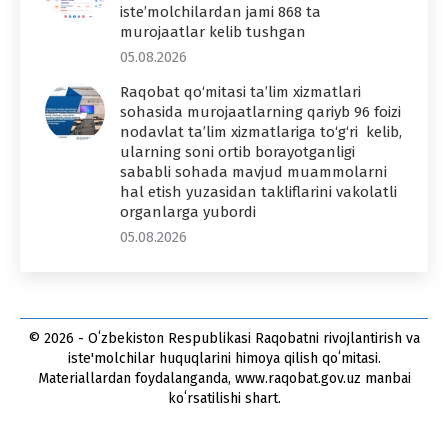
iste’molchilardan jami 868 ta
murojaatlar kelib tushgan
05.08.2026
Raqobat qo‘mitasi ta’lim xizmatlari
sohasida murojaatlarning qariyb 96 foizi
nodavlat ta’lim xizmatlariga to‘g‘ri kelib,
ularning soni ortib borayotganligi
sababli sohada mavjud muammolarni
hal etish yuzasidan takliflarini vakolatli
organlarga yubordi
05.08.2026
© 2026 - Oʻzbekiston Respublikasi Raqobatni rivojlantirish va
iste'molchilar huquqlarini himoya qilish qoʻmitasi.
Materiallardan foydalanganda, www.raqobat.gov.uz manbai
koʻrsatilishi shart.