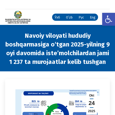
Open
Ўзб
Oʻzb
Рус
Eng
Navoiy viloyati hududiy
boshqarmasiga o‘tgan 2025-yilning 9
oyi davomida iste’molchilardan jami
1 237 ta murojaatlar kelib tushgan
You are here:
Okt
24
2025