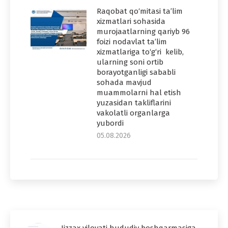
Raqobat qo‘mitasi ta’lim
xizmatlari sohasida
murojaatlarning qariyb 96
foizi nodavlat ta’lim
xizmatlariga to‘g‘ri kelib,
ularning soni ortib
borayotganligi sababli
sohada mavjud
muammolarni hal etish
yuzasidan takliflarini
vakolatli organlarga
yubordi
05.08.2026
Jizzax viloyati hududiy boshqarmasiga