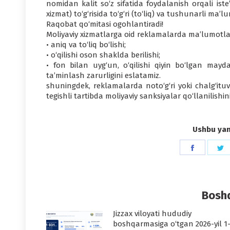
nomidan kalit so‘z sifatida foydalanish orqali iste
xizmat) to‘g‘risida to‘g‘ri (to‘liq) va tushunarli m
Raqobat qo‘mitasi ogohlantiradi!
Moliyaviy xizmatlarga oid reklamalarda ma’lumotla
• aniq va to‘liq bo‘lishi;
• o‘qilishi oson shaklda berilishi;
• fon bilan uyg‘un, o‘qilishi qiyin bo‘lgan mayda
ta’minlash zarurligini eslatamiz.
shuningdek, reklamalarda noto‘g‘ri yoki chalg‘ituv
tegishli tartibda moliyaviy sanksiyalar qo‘llanilishi
Ushbu yang
Share
S
on
o
Faceboo
T
Boshq
Jizzax viloyati hududiy
boshqarmasiga o‘tgan 2026-yil 1