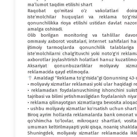
ma’lumot taqdim etilishi shart
Raqobat qo‘mitasi o‘z vakolatlari doira
iste’molchilar huquqlari va reklama to‘g‘risi
qonunchilikka rioya etilishi ustidan davlat nazora
amalga oshiradi.
Olib borilgan monitoring va tahlillar davo
ommaviy axborot vositalari, internet sahifalari h
ijtimoiy tarmoqlarda qonunchilik talablariga 
iste’molchilarni chalg‘ituvchi yoki noto‘g‘ri rekla
axborotlar joylashtirish holatlari hanuz kuzatilmo
Aksariyat qonunbuzarliklar moliyaviy xizma
reklamacida qayd etilmoqda.
Amaldagi “Reklama to‘g‘risida”gi Qonunning 43-
• moliyaviy xizmatlar reklamasi yoki ular haqidagi r
• reklamadan foydalanuvchining ishonchini suiis
tajribasi va bilimi yetishmasligidan foydalanish niy
• reklama qilinayotgan xizmatlarga bevosita aloqa
• ushbu moliyaviy xizmatlar ko‘rsatish uchun shart
Biroq ayrim hollarda reklamalarda bank omonat va k
qo‘shimcha to‘lovlar, mikroqarz shartlari, vosi
umuman keltirilmayapti yoki qisqa, noaniq shakld
Shuningdek, moliyaviy xizmatlar reklamacida ikki