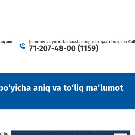
KARTEL HAQIDA XABAR BERING
Facebook
Telegram
YouTube
Twitter
Inst
page
page
page
page
page
opens
opens
opens
opens
open
in
in
in
in
in
new
new
new
new
new
raqami
Jismoniy va yuridik shaxslarning murojaati boʻyicha
Cal
window
window
window
window
wind
71-207-48-00 (1159)
bo‘yicha aniq va to‘liq ma’lumot
‘liq