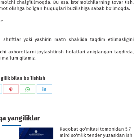
’molchi chalg‘itilmoqda. Bu esa, iste’molchilarning tovar (ish,
a’lumot olishga bo‘lgan huquqlari buzilishiga sabab bo‘lmoqda.
r:
 shriftlar yoki yashirin matn shaklida taqdim etilmasligini
chi axborotlarni joylashtirish holatlari aniqlangan taqdirda,
ni ma’lum qilamiz.
ilik bilan boʻlishish
hare
Share
Share
Share
n
on
on
on
k
witter
Pinterest
WhatsApp
LinkedIn
a yangiliklar
Raqobat qo‘mitasi tomonidan 5,7
-
mlrd so‘mlik tender yuzasidan ish