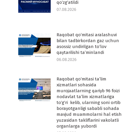
qo‘zg‘atildi
07.08.2026
Raqobat qo‘mitasi aralashuvi
-
bilan tadbirkordan gaz uchun
asossiz undirilgan to‘lov
qaytarilishi ta’minlandi
06.08.2026
Raqobat qo‘mitasi ta’lim
-
xizmatlari sohasida
murojaatlarning qariyb 96 foizi
nodavlat ta’lim xizmatlariga
to‘g‘ri kelib, ularning soni ortib
borayotganligi sababli sohada
mavjud muammolarni hal etish
yuzasidan takliflarini vakolatli
organlarga yubordi