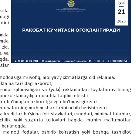
Iyul
sida
21
dagi
2025
tini
mida
amda
zid,
ma va
qda.
tlar
moddasiga muvofiq, moliyaviy xizmatlarga oid reklama:
eklama tarzidagi axborot;
te’mol qilmaydigan va (yoki) reklamadan foydalanuvchining
atini ko‘zlamaydigan usulda taqdim etilishi;
dor bo‘lmagan axborotga ega bo‘lmasligi kerak;
nomalarning muhim shartlarini ochib berishi kerak.
reditlar bo‘yicha foiz stavkalari, muddati, minimal talablar,
tachilik yoki sug‘urta to‘lovlari haqida muhim ma’lumotlar
a berilmoqda.
 ma’noli ifodalar, oshirib ko‘rsatish yoki boshqa tashkilot