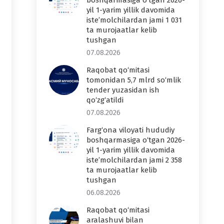
boshqarmasiga o‘tgan 2026-
yil 1-yarim yillik davomida
iste’molchilardan jami 1 031
ta murojaatlar kelib
tushgan
07.08.2026
Raqobat qo‘mitasi
tomonidan 5,7 mlrd so‘mlik
tender yuzasidan ish
qo‘zg‘atildi
07.08.2026
Farg‘ona viloyati hududiy
boshqarmasiga o‘tgan 2026-
yil 1-yarim yillik davomida
iste’molchilardan jami 2 358
ta murojaatlar kelib
tushgan
06.08.2026
Raqobat qo‘mitasi
aralashuvi bilan