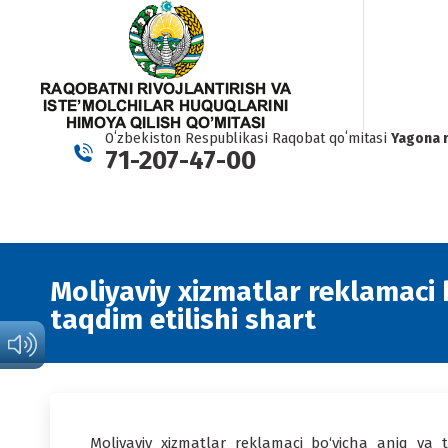
Oʻzbekiston Respublikasi Raqobat qoʻmitasi
Yagona 
71-207-47-00
Moliyaviy xizmatlar reklamaci 
taqdim etilishi shart
Moliyaviy xizmatlar reklamaci bo‘yicha aniq va to