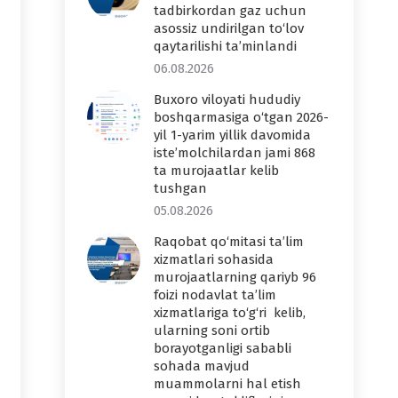
tadbirkordan gaz uchun
asossiz undirilgan to‘lov
qaytarilishi ta’minlandi
06.08.2026
Buxoro viloyati hududiy
boshqarmasiga o‘tgan 2026-
yil 1-yarim yillik davomida
iste’molchilardan jami 868
ta murojaatlar kelib
tushgan
05.08.2026
Raqobat qo‘mitasi ta’lim
xizmatlari sohasida
murojaatlarning qariyb 96
foizi nodavlat ta’lim
xizmatlariga to‘g‘ri kelib,
ularning soni ortib
borayotganligi sababli
sohada mavjud
muammolarni hal etish