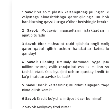
1 Savol:
Siz so‘m plastik kartangizdagi pulingizni xo
valyutaga almashtirishga qaror qildingiz. Bu hol
banklarning qaysi kursga e’tibor berishingiz kerak?
2 Savol:
Moliyaviy maqsadlarni istaklardan 
ajratib turadi?
3 Savol:
Biror mahsulot xarid qilishda ongli moli
qaror qabul qilish uchun harakatlar ketma-ket
qanday?
4 Savol:
Oilaning umumiy daromadi oyiga jam
million so‘mni, oylik xarajatlari esa 12 million s
tashkil etadi. Oila byudjeti uchun qanday kredit to
ko‘p jihatdan xavfsiz bo‘ladi?
5 Savol:
Bank kartasining muddati tugagan taqd
nima qilish kerak?
6 Savol:
Kredit bo‘yicha imtiyozli davr bu nima?
7 Savol:
Moliyaviy frod nima?