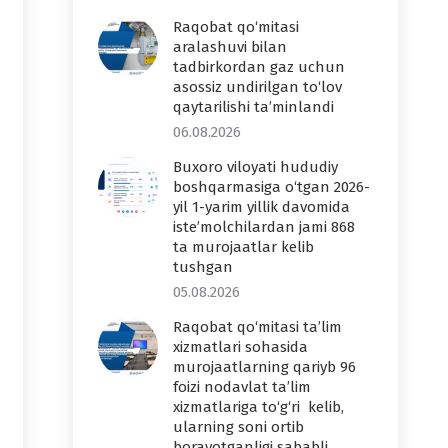
Raqobat qo‘mitasi
aralashuvi bilan
tadbirkordan gaz uchun
asossiz undirilgan to‘lov
qaytarilishi ta’minlandi
06.08.2026
Buxoro viloyati hududiy
boshqarmasiga o‘tgan 2026-
yil 1-yarim yillik davomida
iste’molchilardan jami 868
ta murojaatlar kelib
tushgan
05.08.2026
Raqobat qo‘mitasi ta’lim
xizmatlari sohasida
murojaatlarning qariyb 96
foizi nodavlat ta’lim
xizmatlariga to‘g‘ri kelib,
ularning soni ortib
borayotganligi sababli