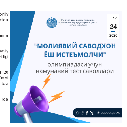
rijiy
Fev
atda
24
nima
2026
yaviy
ligi
i 20
o‘mni
‘lovi
irda