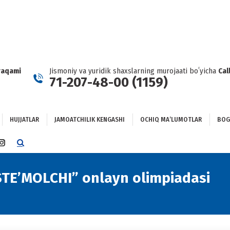
HUJJATLAR
JAMOATCHILIK KENGASHI
OCHIQ MAʼLUMOTLAR
GʻLANISH
raqami
Jismoniy va yuridik shaxslarning murojaati boʻyicha
Cal
71-207-48-00 (1159)
HUJJATLAR
JAMOATCHILIK KENGASHI
OCHIQ MAʼLUMOTLAR
BOG
TTER
INSTAGRAM
E
PAGE
NS
OPENS
TE’MOLCHI” onlayn olimpiadasi
IN
NEW
DOW
WINDOW