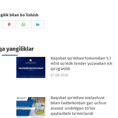
ilik bilan boʻlishish
hare
Share
Share
Share
n
on
on
on
k
witter
Pinterest
WhatsApp
LinkedIn
a yangiliklar
Raqobat qo‘mitasi tomonidan 5,7
-
mlrd so‘mlik tender yuzasidan ish
qo‘zg‘atildi
07.08.2026
Raqobat qo‘mitasi aralashuvi
-
bilan tadbirkordan gaz uchun
asossiz undirilgan to‘lov
qaytarilishi ta’minlandi