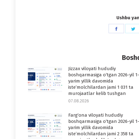
Ushbu yang
Share
S
on
o
Faceboo
T
Boshq
Jizzax viloyati hududiy
boshqarmasiga o‘tgan 2026-yil 1
yarim yillik davomida
iste’molchilardan jami 1 031 ta
murojaatlar kelib tushgan
07.08.2026
Farg‘ona viloyati hududiy
boshqarmasiga o‘tgan 2026-yil 1
yarim yillik davomida
iste’molchilardan jami 2 358 ta