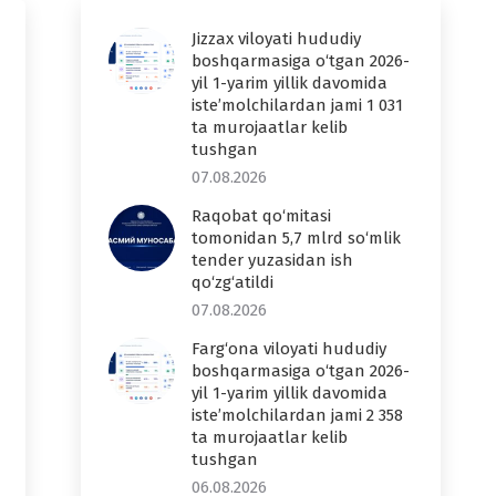
Jizzax viloyati hududiy
boshqarmasiga o‘tgan 2026-
yil 1-yarim yillik davomida
iste’molchilardan jami 1 031
ta murojaatlar kelib
tushgan
07.08.2026
Raqobat qo‘mitasi
tomonidan 5,7 mlrd so‘mlik
tender yuzasidan ish
qo‘zg‘atildi
07.08.2026
Farg‘ona viloyati hududiy
boshqarmasiga o‘tgan 2026-
yil 1-yarim yillik davomida
iste’molchilardan jami 2 358
ta murojaatlar kelib
tushgan
06.08.2026