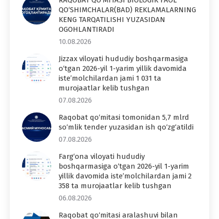
QO‘SHIMCHALAR(BAD) REKLAMALARNING
KENG TARQATILISHI YUZASIDAN
OGOHLANTIRADI
10.08.2026
Jizzax viloyati hududiy boshqarmasiga
o‘tgan 2026-yil 1-yarim yillik davomida
iste’molchilardan jami 1 031 ta
murojaatlar kelib tushgan
07.08.2026
Raqobat qo‘mitasi tomonidan 5,7 mlrd
so‘mlik tender yuzasidan ish qo‘zg‘atildi
07.08.2026
Farg‘ona viloyati hududiy
boshqarmasiga o‘tgan 2026-yil 1-yarim
yillik davomida iste’molchilardan jami 2
358 ta murojaatlar kelib tushgan
06.08.2026
Raqobat qo‘mitasi aralashuvi bilan