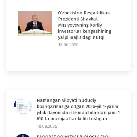
O‘zbekiston Respublikasi
Prezidenti Shavkat
Mirziyoyevning Xorijiy
investorlar kengashining
yalpi majlisidagi nutqi
18.06.2026
Namangan viloyati hududiy
boshqarmasiga o‘tgan 2026-yil 1-yarim
yillik davomida iste’molchilardan jami 1
610 ta murojaatlar kelib tushgan
10.08.2026
RAQOBAT QO‘MITASI BIOLOGIK FAOL