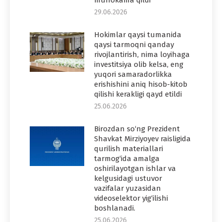
29.06.2026
Hokimlar qaysi tumanida
qaysi tarmoqni qanday
rivojlantirish, nima loyihaga
investitsiya olib kelsa, eng
yuqori samaradorlikka
erishishini aniq hisob-kitob
qilishi kerakligi qayd etildi
25.06.2026
Birozdan so‘ng Prezident
Shavkat Mirziyoyev raisligida
qurilish materiallari
tarmog‘ida amalga
oshirilayotgan ishlar va
kelgusidagi ustuvor
vazifalar yuzasidan
videoselektor yig‘ilishi
boshlanadi.
25.06.2026