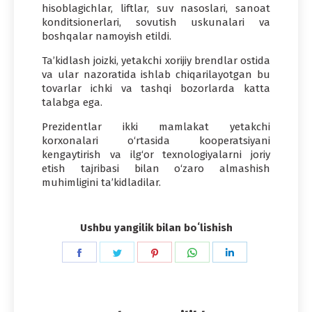
hisoblagichlar, liftlar, suv nasoslari, sanoat
konditsionerlari, sovutish uskunalari va
boshqalar namoyish etildi.
Ta’kidlash joizki, yetakchi xorijiy brendlar ostida
va ular nazoratida ishlab chiqarilayotgan bu
tovarlar ichki va tashqi bozorlarda katta
talabga ega.
Prezidentlar ikki mamlakat yetakchi
korxonalari o‘rtasida kooperatsiyani
kengaytirish va ilg‘or texnologiyalarni joriy
etish tajribasi bilan o‘zaro almashish
muhimligini ta’kidladilar.
Ushbu yangilik bilan boʻlishish
Share
Share
Share
Share
Share
on
on
on
on
on
Facebook
Twitter
Pinterest
WhatsApp
LinkedIn