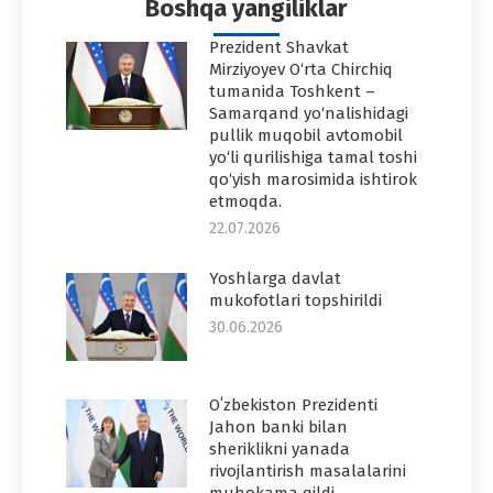
Boshqa yangiliklar
Prezident Shavkat
Mirziyoyev O‘rta Chirchiq
tumanida Toshkent –
Samarqand yo‘nalishidagi
pullik muqobil avtomobil
yo‘li qurilishiga tamal toshi
qo‘yish marosimida ishtirok
etmoqda.
22.07.2026
Yoshlarga davlat
mukofotlari topshirildi
30.06.2026
Oʻzbekiston Prezidenti
Jahon banki bilan
sheriklikni yanada
rivojlantirish masalalarini
muhokama qildi