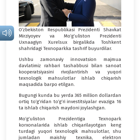
O‘zbekiston Respublikasi Prezidenti Shavkat
Mirziyoyev va Mo‘g‘uliston Prezidenti
Uxnaagiyn Xurelsux birgalikda Toshkent
shahridagi Texnoparkka tashrif buyurdilar.
Ushbu zamonaviy innovatsion majmua
davlatimiz rahbari tashabbusi bilan sanoat
kooperatsiyasini rivojlantirish va yuqori
texnologik mahsulotlar ishlab chiqarish
maqsadida barpo etilgan.
Bugungi kunda bu yerda 365 million dollardan
ortiq to‘g‘ridan to‘g‘ri investitsiyalar evaziga 16
ta ishlab chiqarish maydoni joylashgan.
Mo‘g‘uliston Prezidentiga Texnopark
korxonalarida ishlab chiqarilayotgan keng
turdagi yuqori texnologik mahsulotlar, shu
jumladan maishiy texnika, elektron