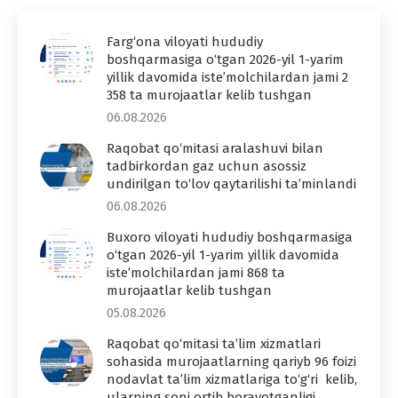
Farg‘ona viloyati hududiy
boshqarmasiga o‘tgan 2026-yil 1-yarim
yillik davomida iste’molchilardan jami 2
358 ta murojaatlar kelib tushgan
06.08.2026
Raqobat qo‘mitasi aralashuvi bilan
tadbirkordan gaz uchun asossiz
undirilgan to‘lov qaytarilishi ta’minlandi
06.08.2026
Buxoro viloyati hududiy boshqarmasiga
o‘tgan 2026-yil 1-yarim yillik davomida
iste’molchilardan jami 868 ta
murojaatlar kelib tushgan
05.08.2026
Raqobat qo‘mitasi ta’lim xizmatlari
sohasida murojaatlarning qariyb 96 foizi
nodavlat ta’lim xizmatlariga to‘g‘ri kelib,
ularning soni ortib borayotganligi