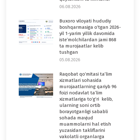
06.08.2026
Buxoro viloyati hududiy
boshqarmasiga o‘tgan 2026-
yil 1-yarim yillik davomida
iste’molchilardan jami 868
ta murojaatlar kelib
tushgan
05.08.2026
Raqobat qo‘mitasi ta’lim
xizmatlari sohasida
murojaatlarning qariyb 96
foizi nodavlat ta’lim
xizmatlariga to‘g‘ri kelib,
ularning soni ortib
borayotganligi sababli
sohada mavjud
muammolarni hal etish
yuzasidan takliflarini
vakolatli organlarga