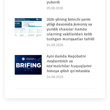
yubordi
05.08.2026
2026-yilning birinchi yarim
yilligi davomida jismoniy va
yuridik shaxslar hamda
ularning vakillaridan kelib
tushgan murojaatlar tahlili
04.08.2026
Ayni damda Raqobatni
rivojlantirish va
iste’molchilar huquqlarini
himoya qilish qo‘mitasida
04.08.2026