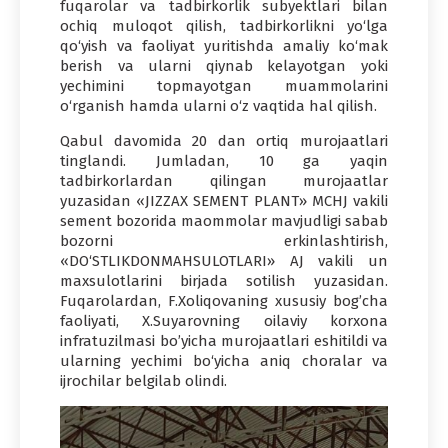
fuqarolar va tadbirkorlik subyektlari bilan
ochiq muloqot qilish, tadbirkorlikni yo‘lga
qo‘yish va faoliyat yuritishda amaliy ko‘mak
berish va ularni qiynab kelayotgan yoki
yechimini topmayotgan muammolarini
o‘rganish hamda ularni o‘z vaqtida hal qilish.
Qabul davomida 20 dan ortiq murojaatlari
tinglandi. Jumladan, 10 ga yaqin
tadbirkorlardan qilingan murojaatlar
yuzasidan «JIZZAX SEMENT PLANT» MCHJ vakili
sement bozorida maommolar mavjudligi sabab
bozorni erkinlashtirish,
«DO‘STLIKDONMAHSULOTLARI» AJ vakili un
maxsulotlarini birjada sotilish yuzasidan.
Fuqarolardan, F.Xoliqovaning xususiy bog’cha
faoliyati, X.Suyarovning oilaviy korxona
infratuzilmasi bo’yicha murojaatlari eshitildi va
ularning yechimi bo‘yicha aniq choralar va
ijrochilar belgilab olindi.