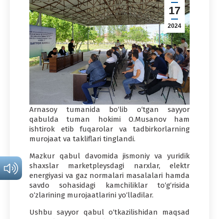
17
2024
Arnasoy tumanida bo‘lib o‘tgan sayyor
qabulda tuman hokimi O.Musanov ham
ishtirok etib fuqarolar va tadbirkorlarning
murojaat va takliflari tinglandi.
Mazkur qabul davomida jismoniy va yuridik
shaxslar marketpleysdagi narxlar, elektr
energiyasi va gaz normalari masalalari hamda
savdo sohasidagi kamchiliklar to‘g‘risida
o‘zlarining murojaatlarini yo‘lladilar.
Ushbu sayyor qabul o‘tkazilishidan maqsad