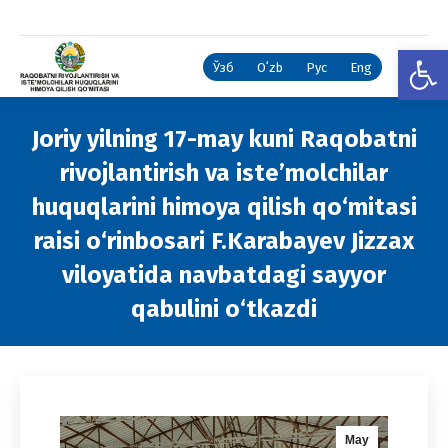
Open
Ўзб
Oʻzb
Рус
Eng
Joriy yilning 17-may kuni Raqobatni
rivojlantirish va iste’molchilar
huquqlarini himoya qilish qo‘mitasi
raisi o‘rinbosari F.Karabayev Jizzax
viloyatida navbatdagi sayyor
qabulini o‘tkazdi
You are here:
May