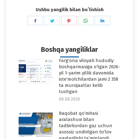
Ushbu yangilik bilan boʻlishish
Share
Share
Share
Share
Share
on
on
on
on
on
Facebook
Twitter
Pinterest
WhatsApp
LinkedIn
Boshqa yangiliklar
Farg‘ona viloyati hududiy
boshqarmasiga o‘tgan 2026-
yil 1-yarim yillik davomida
iste’molchilardan jami 2 358
ta murojaatlar kelib
tushgan
06.08.2026
Raqobat qo‘mitasi
aralashuvi bilan
tadbirkordan gaz uchun
asossiz undirilgan to‘lov
qaytarilishi ta’minlandi