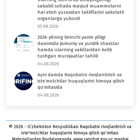
sababli sohada mavjud muammolarni
hal etish yuzasidan takliflarini vakolatli
organlarga yubordi
05.08.2026
2026-yilning birinchi yarim yilligi
davomida jismoniy va yuridik shaxslar
hamda ularning vakillaridan kelib
tushgan murojaatlar tahlili
04.08.2026
Ayni damda Raqobatni rivojlantirish va
iste’molchilar huquqlarini himoya qilish
qo‘mitasida
04.08.2026
© 2026 - Oʻzbekiston Respublikasi Raqobatni rivojlantirish va
iste'molchilar huquqlarini himoya qilish qoʻmitasi.
Materiallardan foydalanganda, www.raqobat.gov.uz manbai