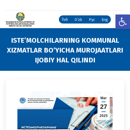
Open
Ўзб
Oʻzb
Рус
Eng
ISTE’MOLCHILARNING KOMMUNAL
XIZMATLAR BO‘YICHA MUROJAATLARI
IJOBIY HAL QILINDI
You are here:
Mar
27
2025