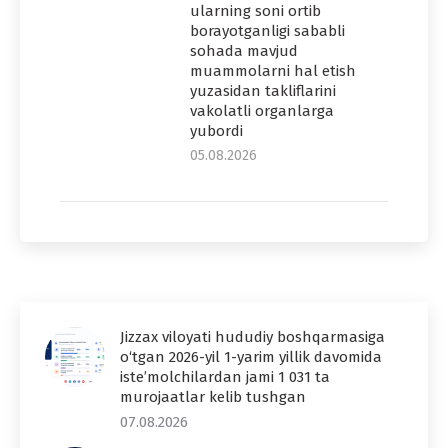
ularning soni ortib
borayotganligi sababli
sohada mavjud
muammolarni hal etish
yuzasidan takliflarini
vakolatli organlarga
yubordi
05.08.2026
Jizzax viloyati hududiy boshqarmasiga
o‘tgan 2026-yil 1-yarim yillik davomida
iste’molchilardan jami 1 031 ta
murojaatlar kelib tushgan
07.08.2026