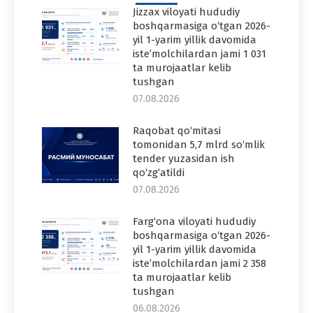
Jizzax viloyati hududiy
boshqarmasiga o‘tgan 2026-
yil 1-yarim yillik davomida
iste’molchilardan jami 1 031
ta murojaatlar kelib
tushgan
07.08.2026
Raqobat qo‘mitasi
tomonidan 5,7 mlrd so‘mlik
tender yuzasidan ish
qo‘zg‘atildi
07.08.2026
Farg‘ona viloyati hududiy
boshqarmasiga o‘tgan 2026-
yil 1-yarim yillik davomida
iste’molchilardan jami 2 358
ta murojaatlar kelib
tushgan
06.08.2026