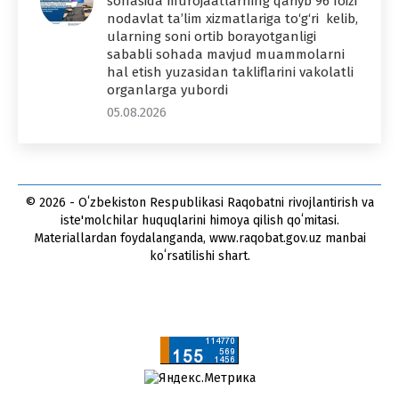
sohasida murojaatlarning qariyb 96 foizi
nodavlat ta’lim xizmatlariga to‘g‘ri kelib,
ularning soni ortib borayotganligi
sababli sohada mavjud muammolarni
hal etish yuzasidan takliflarini vakolatli
organlarga yubordi
05.08.2026
© 2026 - Oʻzbekiston Respublikasi Raqobatni rivojlantirish va
iste'molchilar huquqlarini himoya qilish qoʻmitasi.
Materiallardan foydalanganda, www.raqobat.gov.uz manbai
koʻrsatilishi shart.