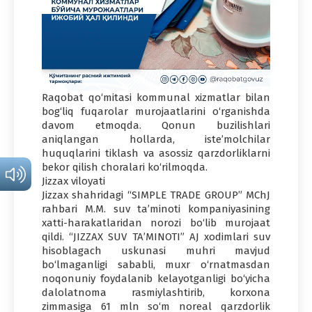
Raqobat qo‘mitasi kommunal xizmatlar bilan
bog‘liq fuqarolar murojaatlarini o‘rganishda
davom etmoqda. Qonun buzilishlari
aniqlangan hollarda, iste’molchilar
huquqlarini tiklash va asossiz qarzdorliklarni
bekor qilish choralari ko‘rilmoqda.
Jizzax viloyati
Jizzax shahridagi “SIMPLE TRADE GROUP” MChJ
rahbari M.M. suv ta’minoti kompaniyasining
xatti-harakatlaridan norozi bo‘lib murojaat
qildi. “JIZZAX SUV TA’MINOTI” AJ xodimlari suv
hisoblagach uskunasi muhri mavjud
bo‘lmaganligi sababli, muxr o‘rnatmasdan
noqonuniy foydalanib kelayotganligi bo‘yicha
dalolatnoma rasmiylashtirib, korxona
zimmasiga 61 mln so‘m noreal qarzdorlik