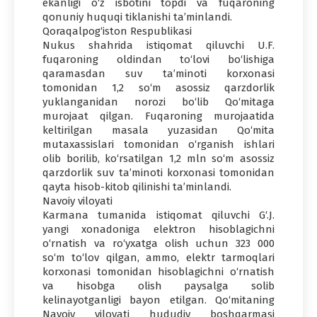
ekanligi o‘z isbotini topdi va fuqaroning
qonuniy huquqi tiklanishi ta’minlandi.
Qoraqalpog‘iston Respublikasi
Nukus shahrida istiqomat qiluvchi U.F.
fuqaroning oldindan to‘lovi bo‘lishiga
qaramasdan suv ta’minoti korxonasi
tomonidan 1,2 so‘m asossiz qarzdorlik
yuklanganidan norozi bo‘lib Qo‘mitaga
murojaat qilgan. Fuqaroning murojaatida
keltirilgan masala yuzasidan Qo‘mita
mutaxassislari tomonidan o‘rganish ishlari
olib borilib, ko‘rsatilgan 1,2 mln so‘m asossiz
qarzdorlik suv ta’minoti korxonasi tomonidan
qayta hisob-kitob qilinishi ta’minlandi.
Navoiy viloyati
Karmana tumanida istiqomat qiluvchi G‘.J.
yangi xonadoniga elektron hisoblagichni
o‘rnatish va ro‘yxatga olish uchun 323 000
so‘m to‘lov qilgan, ammo, elektr tarmoqlari
korxonasi tomonidan hisoblagichni o‘rnatish
va hisobga olish paysalga solib
kelinayotganligi bayon etilgan. Qo‘mitaning
Navoiy viloyati hududiy boshqarmasi