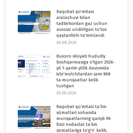
Raqobat qo‘mitasi
aralashuvi bilan
tadbirkordan gaz uchun
asossiz undirilgan to‘lov
qaytarilishi ta’minlandi
06.08.2026
Buxoro viloyati hududiy
boshqarmasiga o‘tgan 2026-
yil 1-yarim yillik davomida
iste’molchilardan jami 868
ta murojaatlar kelib
tushgan
05.08.2026
Raqobat qo‘mitasi ta’lim
xizmatlari sohasida
murojaatlarning qariyb 96
foizi nodavlat ta’lim
xizmatlariga to‘g‘ri kelib,