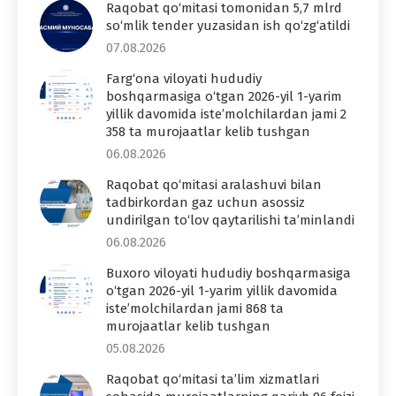
Raqobat qo‘mitasi tomonidan 5,7 mlrd
so‘mlik tender yuzasidan ish qo‘zg‘atildi
07.08.2026
Farg‘ona viloyati hududiy
boshqarmasiga o‘tgan 2026-yil 1-yarim
yillik davomida iste’molchilardan jami 2
358 ta murojaatlar kelib tushgan
06.08.2026
Raqobat qo‘mitasi aralashuvi bilan
tadbirkordan gaz uchun asossiz
undirilgan to‘lov qaytarilishi ta’minlandi
06.08.2026
Buxoro viloyati hududiy boshqarmasiga
o‘tgan 2026-yil 1-yarim yillik davomida
iste’molchilardan jami 868 ta
murojaatlar kelib tushgan
05.08.2026
Raqobat qo‘mitasi ta’lim xizmatlari