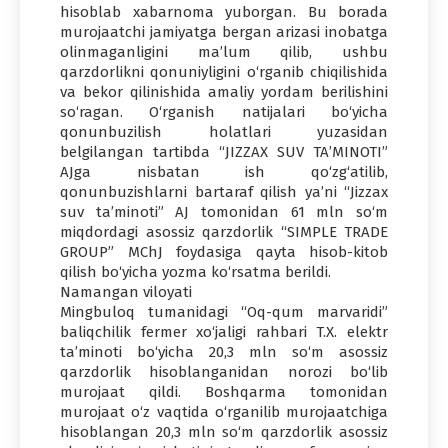
hisoblab xabarnoma yuborgan. Bu borada
murojaatchi jamiyatga bergan arizasi inobatga
olinmaganligini ma’lum qilib, ushbu
qarzdorlikni qonuniyligini o‘rganib chiqilishida
va bekor qilinishida amaliy yordam berilishini
so‘ragan. O‘rganish natijalari bo‘yicha
qonunbuzilish holatlari yuzasidan
belgilangan tartibda “JIZZAX SUV TA’MINOTI”
AJga nisbatan ish qo‘zg‘atilib,
qonunbuzishlarni bartaraf qilish ya’ni “Jizzax
suv ta’minoti” AJ tomonidan 61 mln so‘m
miqdordagi asossiz qarzdorlik “SIMPLE TRADE
GROUP” MChJ foydasiga qayta hisob-kitob
qilish bo‘yicha yozma ko‘rsatma berildi.
Namangan viloyati
Mingbuloq tumanidagi “Oq-qum marvaridi”
baliqchilik fermer xo‘jaligi rahbari T.X. elektr
ta’minoti bo‘yicha 20,3 mln so‘m asossiz
qarzdorlik hisoblanganidan norozi bo‘lib
murojaat qildi. Boshqarma tomonidan
murojaat o‘z vaqtida o‘rganilib murojaatchiga
hisoblangan 20,3 mln so‘m qarzdorlik asossiz