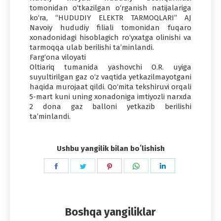
tomonidan o‘tkazilgan o‘rganish natijalariga
ko‘ra, “HUDUDIY ELEKTR TARMOQLARI” AJ
Navoiy hududiy filiali tomonidan fuqaro
xonadonidagi hisoblagich ro‘yxatga olinishi va
tarmoqqa ulab berilishi ta’minlandi.
Farg‘ona viloyati
Oltiariq tumanida yashovchi O.R. uyiga
suyultirilgan gaz o‘z vaqtida yetkazilmayotgani
haqida murojaat qildi. Qo‘mita tekshiruvi orqali
5-mart kuni uning xonadoniga imtiyozli narxda
2 dona gaz balloni yetkazib berilishi
ta’minlandi.
Ushbu yangilik bilan boʻlishish
Share
Share
Share
Share
Share
on
on
on
on
on
Facebook
Twitter
Pinterest
WhatsApp
LinkedIn
Boshqa yangiliklar