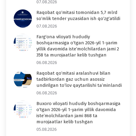
07.08.2026
Raqobat qo‘mitasi tomonidan 5,7 mlrd
so‘mlik tender yuzasidan ish qo‘zg‘atildi
07.08.2026
Farg‘ona viloyati hududiy
boshqarmasiga o‘tgan 2026-yil 1-yarim
yillik davomida iste’molchilardan jami 2
358 ta murojaatlar kelib tushgan
06.08.2026
Raqobat qo‘mitasi aralashuvi bilan
tadbirkordan gaz uchun asossiz
undirilgan to‘lov qaytarilishi ta’minlandi
06.08.2026
Buxoro viloyati hududiy boshqarmasiga
o‘tgan 2026-yil 1-yarim yillik davomida
iste’molchilardan jami 868 ta
murojaatlar kelib tushgan
05.08.2026