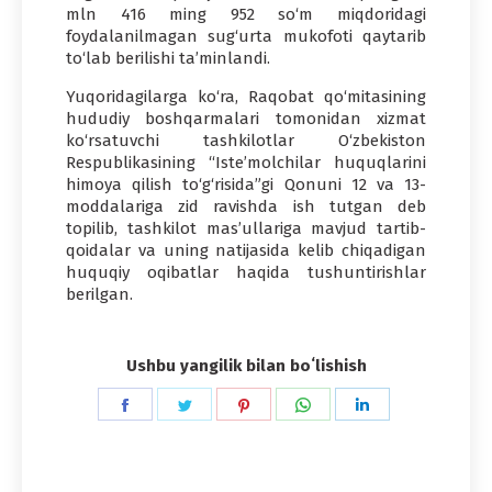
mln 416 ming 952 so‘m miqdoridagi
foydalanilmagan sug‘urta mukofoti qaytarib
to‘lab berilishi ta’minlandi.
Yuqoridagilarga ko‘ra, Raqobat qo‘mitasining
hududiy boshqarmalari tomonidan xizmat
ko‘rsatuvchi tashkilotlar O‘zbekiston
Respublikasining “Iste’molchilar huquqlarini
himoya qilish to‘g‘risida”gi Qonuni 12 va 13-
moddalariga zid ravishda ish tutgan deb
topilib, tashkilot mas’ullariga mavjud tartib-
qoidalar va uning natijasida kelib chiqadigan
huquqiy oqibatlar haqida tushuntirishlar
berilgan.
Ushbu yangilik bilan boʻlishish
Share
Share
Share
Share
Share
on
on
on
on
on
Facebook
Twitter
Pinterest
WhatsApp
LinkedIn