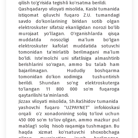
qilish to‘g‘risida tegishli ko‘rsatma berildi.
Qashqadaryo viloyati misolida, Kasbi tumanida
istiqomat qiluvchi fuqaro Z.U. tumandagi
savdo do‘konlarining biridan sotib olgan
elektroskuter sifatsiz ekanligidan norozi bo‘lib
murojaat yo‘llagan. O‘rganishlarda qisqa
muddatda nosozligi ma’lum bo‘lgan
elektroskuter kafolat muddatida sotuvchi
tomonidan ta’mirlatib berilmagani ma’lum
bo‘ldi. Iste’molchi uni sifatlisiga almashtirib
berishlarini so‘ragan, ammo bu talab ham
bajarilmagan. Hududiy boshqarma
tomonidan do‘kon xodimiga tushuntirish
berildi. Shundan so‘ng elektroskuterga
to‘langan 11 800 000 so‘m fuqaroga
qaytarilishi ta’minlandi.
Jizzax viloyati misolida, Sh.RaShidov tumanida
yashovchi fuqaro “UZPAYNET” infokioskasi
orqali o‘z xonadonining soliq to‘lovi uchun
450 000 so‘m to‘lov qilgan, ammo mazkur pul
mablag‘i soliq hisob raqamiga tushmagan. Bu
haqda xizmat ko‘rsatuvchi shoxobchaga