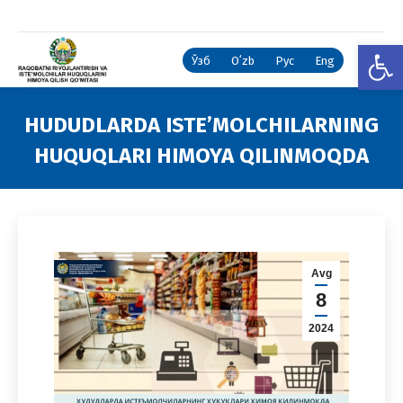
Open
Ўзб
Oʻzb
Рус
Eng
HUDUDLARDA ISTE’MOLCHILARNING
HUQUQLARI HIMOYA QILINMOQDA
You are here:
Avg
8
2024