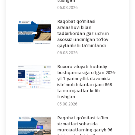
tushgan
06.08.2026
Raqobat qo‘mitasi
aralashuvi bilan
tadbirkordan gaz uchun
asossiz undirilgan to‘lov
qaytarilishi ta’minlandi
06.08.2026
Buxoro viloyati hududiy
boshqarmasiga o‘tgan 2026-
yil 1-yarim yillik davomida
iste’molchilardan jami 868
ta murojaatlar kelib
tushgan
05.08.2026
Raqobat qo‘mitasi ta’lim
xizmatlari sohasida
murojaatlarning qariyb 96