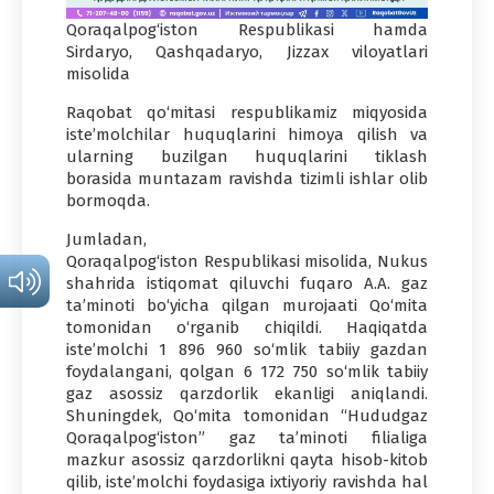
Qoraqalpog‘iston Respublikasi hamda
Sirdaryo, Qashqadaryo, Jizzax viloyatlari
misolida
Raqobat qo‘mitasi respublikamiz miqyosida
iste’molchilar huquqlarini himoya qilish va
ularning buzilgan huquqlarini tiklash
borasida muntazam ravishda tizimli ishlar olib
bormoqda.
Jumladan,
Qoraqalpog‘iston Respublikasi misolida, Nukus
shahrida istiqomat qiluvchi fuqaro A.A. gaz
ta’minoti bo‘yicha qilgan murojaati Qo‘mita
tomonidan o‘rganib chiqildi. Haqiqatda
iste’molchi 1 896 960 so‘mlik tabiiy gazdan
foydalangani, qolgan 6 172 750 so‘mlik tabiiy
gaz asossiz qarzdorlik ekanligi aniqlandi.
Shuningdek, Qo‘mita tomonidan “Hududgaz
Qoraqalpog‘iston” gaz ta’minoti filialiga
mazkur asossiz qarzdorlikni qayta hisob-kitob
qilib, iste’molchi foydasiga ixtiyoriy ravishda hal