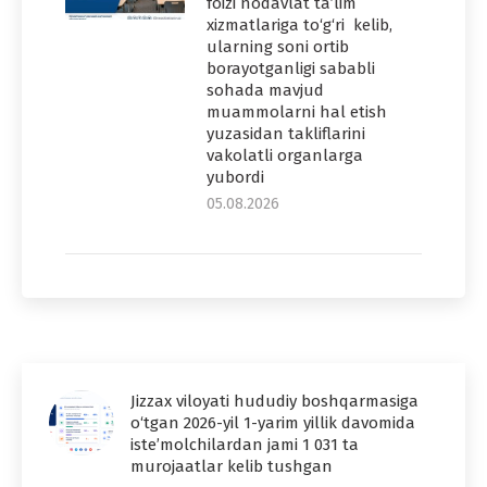
foizi nodavlat ta’lim
xizmatlariga to‘g‘ri kelib,
ularning soni ortib
borayotganligi sababli
sohada mavjud
muammolarni hal etish
yuzasidan takliflarini
vakolatli organlarga
yubordi
05.08.2026
Jizzax viloyati hududiy boshqarmasiga
o‘tgan 2026-yil 1-yarim yillik davomida
iste’molchilardan jami 1 031 ta
murojaatlar kelib tushgan