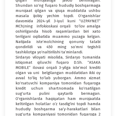
qilgan murojaatiga javob berilmagan.
Shundan so‘ng fuqaro hududiy boshqarmaga
murojaat qilgan va qisqa muddatda ushbu
masala ijobiy yechim topdi. O‘rganishlar
davomida 2024-yil 3-iyul kuni “UZPAYNET”
MChJning infokioskasi orqali to‘lov amalga
oshirilganda hisob raqamlardan biri xato
terilgani oqibatida muammo yuzaga kelgan.
Natijada iste’molchining qonuniy talabi
qondirildi va 450 ming so‘mni tegishli
tashkilotga yo‘naltirilishi ta’minlandi.
Sirdaryo viloyati misolida, Sirdaryo tumanida
istiqomat qiluvchi fuqaro D.Sh. “ASAKA
MOBILE” ilovasi orqali 3-yilga iste’mol krediti
olgan va uni belgilangan muddatidan ikki oy
avval to‘liq to‘lab yuborgan. Ammo xizmat
ko‘rsatuvchi kompaniya tomonidan fuqaroga
kredit uchun shartnomada ko‘rsatilgan
sug‘urta pulini qaytarib bermagan.
O‘rganishlarda haqiqatan ham murojaatda
keltirilgan holatlar o‘z tasdig‘ini topdi hamda
hududiy boshqarma sa’y-harakatlari bilan
sug‘urta kompaniyasi tomonidan fuqaroga 2