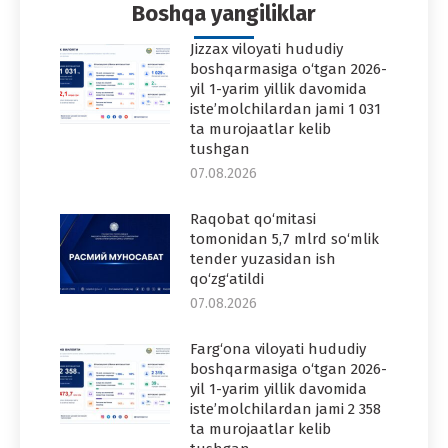
Boshqa yangiliklar
Jizzax viloyati hududiy
boshqarmasiga o‘tgan 2026-
yil 1-yarim yillik davomida
iste’molchilardan jami 1 031
ta murojaatlar kelib
tushgan
07.08.2026
Raqobat qo‘mitasi
tomonidan 5,7 mlrd so‘mlik
tender yuzasidan ish
qo‘zg‘atildi
07.08.2026
Farg‘ona viloyati hududiy
boshqarmasiga o‘tgan 2026-
yil 1-yarim yillik davomida
iste’molchilardan jami 2 358
ta murojaatlar kelib