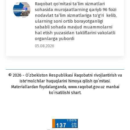
Raqobat qo‘mitasi ta’lim xizmatlari
sohasida murojaatlarning qariyb 96 foizi
nodavlat ta’lim xizmatlariga to‘g‘ri kelib,
ularning soni ortib borayotganligi
sababli sohada mavjud muammolarni
hal etish yuzasidan takliflarini vakolatli
organlarga yubordi
05.08.2026
© 2026 - Oʻzbekiston Respublikasi Raqobatni rivojlantirish va
iste'molchilar huquqlarini himoya qilish qoʻmitasi.
Materiallardan foydalanganda, www.raqobat.gov.uz manbai
koʻrsatilishi shart.