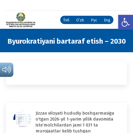
Open
Ўзб
Oʻzb
Рус
Eng
Byurokratiyani bartaraf etish – 2030
You are here:
Jizzax viloyati hududiy boshqarmasiga
o‘tgan 2026-yil 1-yarim yillik davomida
iste’molchilardan jami 1 031 ta
murojaatlar kelib tushgan