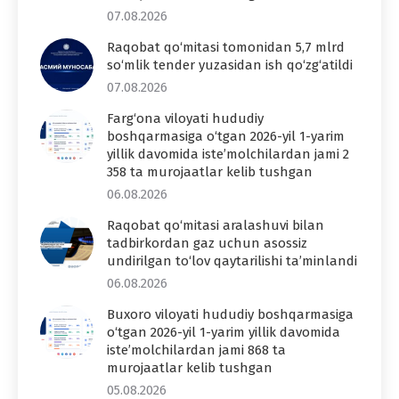
07.08.2026
Raqobat qo‘mitasi tomonidan 5,7 mlrd
so‘mlik tender yuzasidan ish qo‘zg‘atildi
07.08.2026
Farg‘ona viloyati hududiy
boshqarmasiga o‘tgan 2026-yil 1-yarim
yillik davomida iste’molchilardan jami 2
358 ta murojaatlar kelib tushgan
06.08.2026
Raqobat qo‘mitasi aralashuvi bilan
tadbirkordan gaz uchun asossiz
undirilgan to‘lov qaytarilishi ta’minlandi
06.08.2026
Buxoro viloyati hududiy boshqarmasiga
o‘tgan 2026-yil 1-yarim yillik davomida
iste’molchilardan jami 868 ta
murojaatlar kelib tushgan
05.08.2026