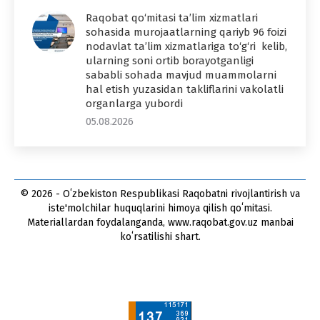
Raqobat qo‘mitasi ta’lim xizmatlari
sohasida murojaatlarning qariyb 96 foizi
nodavlat ta’lim xizmatlariga to‘g‘ri kelib,
ularning soni ortib borayotganligi
sababli sohada mavjud muammolarni
hal etish yuzasidan takliflarini vakolatli
organlarga yubordi
05.08.2026
© 2026 - Oʻzbekiston Respublikasi Raqobatni rivojlantirish va
iste'molchilar huquqlarini himoya qilish qoʻmitasi.
Materiallardan foydalanganda, www.raqobat.gov.uz manbai
koʻrsatilishi shart.