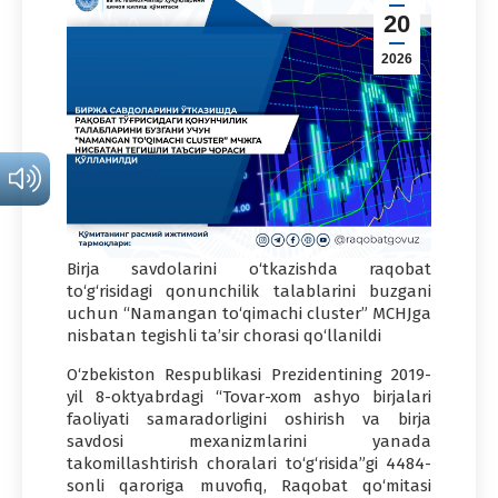
20
2026
Birja savdolarini o‘tkazishda raqobat
to‘g‘risidagi qonunchilik talablarini buzgani
uchun “Namangan to‘qimachi cluster” MCHJga
nisbatan tegishli ta’sir chorasi qo‘llanildi
O‘zbekiston Respublikasi Prezidentining 2019-
yil 8-oktyabrdagi “Tovar-xom ashyo birjalari
faoliyati samaradorligini oshirish va birja
savdosi mexanizmlarini yanada
takomillashtirish choralari to‘g‘risida”gi 4484-
sonli qaroriga muvofiq, Raqobat qo‘mitasi