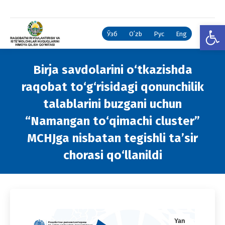
Open
Ўзб
Oʻzb
Рус
Eng
Birja savdolarini o‘tkazishda
raqobat to‘g‘risidagi qonunchilik
talablarini buzgani uchun
“Namangan to‘qimachi cluster”
MCHJga nisbatan tegishli ta’sir
chorasi qo‘llanildi
You are here:
Yan