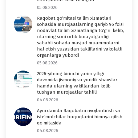
05.08.2026
Raqobat qo‘mitasi ta’lim xizmatlari
sohasida murojaatlarning qariyb 96 foizi
nodavlat ta’lim xizmatlariga to‘g‘ri kelib,
ularning soni ortib borayotganligi
sababli sohada mavjud muammolarni
hal etish yuzasidan takliflarini vakolatli
organlarga yubordi
05.08.2026
2026-yilning birinchi yarim yilligi
davomida jismoniy va yuridik shaxslar
hamda ularning vakillaridan kelib
tushgan murojaatlar tahlili
04.08.2026
Ayni damda Raqobatni rivojlantirish va
iste’molchilar huquqlarini himoya qilish
qo‘mitasida
04.08.2026