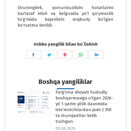
Shuningdek, qonunbuzilishi holatlarini
bartaraf etish va kelgusida yo‘l qo‘ymaslik
to‘g‘risida bajarilishi majburiy bo‘lgan
ko‘rsatma berildi.
Ushbu yangilik bilan boʻlishish
Share
Share
Share
Share
Share
on
on
on
on
on
Facebook
Twitter
Pinterest
WhatsApp
LinkedIn
Boshqa yangiliklar
Farg‘ona viloyati hududiy
boshqarmasiga o‘tgan 2026-
yil 1-yarim yillik davomida
iste’molchilardan jami 2 358
ta murojaatlar kelib
tushgan
06.08.2026