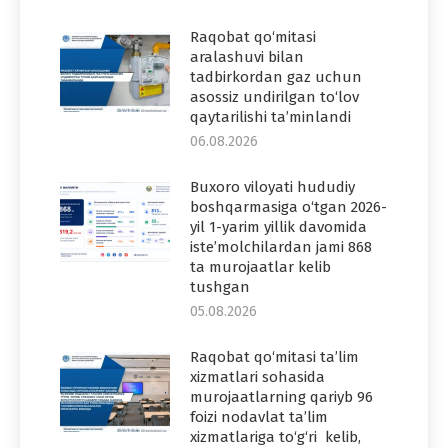
Raqobat qo‘mitasi
aralashuvi bilan
tadbirkordan gaz uchun
asossiz undirilgan to‘lov
qaytarilishi ta’minlandi
06.08.2026
Buxoro viloyati hududiy
boshqarmasiga o‘tgan 2026-
yil 1-yarim yillik davomida
iste’molchilardan jami 868
ta murojaatlar kelib
tushgan
05.08.2026
Raqobat qo‘mitasi ta’lim
xizmatlari sohasida
murojaatlarning qariyb 96
foizi nodavlat ta’lim
xizmatlariga to‘g‘ri kelib,