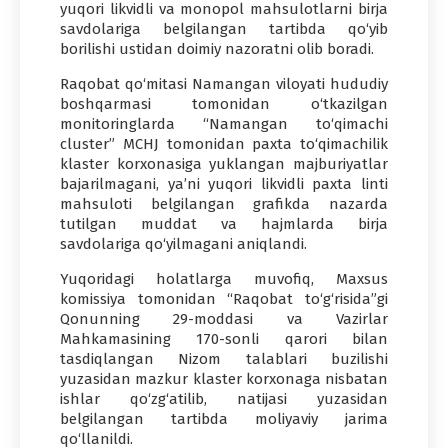
yuqori likvidli va monopol mahsulotlarni birja
savdolariga belgilangan tartibda qo‘yib
borilishi ustidan doimiy nazoratni olib boradi.
Raqobat qo‘mitasi Namangan viloyati hududiy
boshqarmasi tomonidan o‘tkazilgan
monitoringlarda “Namangan to‘qimachi
cluster” MCHJ tomonidan paxta to‘qimachilik
klaster korxonasiga yuklangan majburiyatlar
bajarilmagani, ya’ni yuqori likvidli paxta linti
mahsuloti belgilangan grafikda nazarda
tutilgan muddat va hajmlarda birja
savdolariga qo‘yilmagani aniqlandi.
Yuqoridagi holatlarga muvofiq, Maxsus
komissiya tomonidan “Raqobat to‘g‘risida”gi
Qonunning 29-moddasi va Vazirlar
Mahkamasining 170-sonli qarori bilan
tasdiqlangan Nizom talablari buzilishi
yuzasidan mazkur klaster korxonaga nisbatan
ishlar qo‘zg‘atilib, natijasi yuzasidan
belgilangan tartibda moliyaviy jarima
qo‘llanildi.