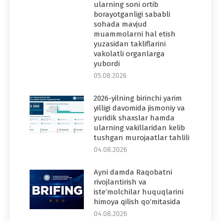
ularning soni ortib
borayotganligi sababli
sohada mavjud
muammolarni hal etish
yuzasidan takliflarini
vakolatli organlarga
yubordi
05.08.2026
2026-yilning birinchi yarim
yilligi davomida jismoniy va
yuridik shaxslar hamda
ularning vakillaridan kelib
tushgan murojaatlar tahlili
04.08.2026
Ayni damda Raqobatni
rivojlantirish va
iste’molchilar huquqlarini
himoya qilish qo‘mitasida
04.08.2026