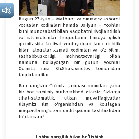
Bugun 27-iyun – Matbuot va ommaviy axborot
vositalari xodimlari hamda 30-iyun – Yoshlar
kuni munosabati bilan Raqobatni rivojlantirish
va iste’molchilar huquqlarini himoya qilish
qo‘mitasida faoliyat yuritayotgan Jamoatchilik
bilan aloqalar xizmati xodimlari va o‘z bilimi,
tashabbuskorligi, mehnatsevarligi bilan
namuna bo‘layotgan bir guruh yoshlar
Qo‘mita raisi Sh.Sharaxmetov tomonidan
taqdirlandilar.
Barchangizni Qo‘mita jamoasi nomidan yana
bir bor samimiy muborakbod etamiz. Sizlarga
sihat-salomatlik, ulkan muvaffaqiyatlar
tilaymiz! Ilm o‘rganishdan va ko‘zlagan
maqsadlaringiz sari dadil qadam tashlashdan
to‘xtamang!
Ushbu yangilik bilan boʻlishish