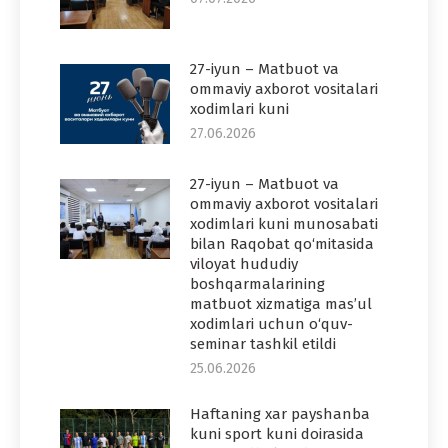
27-iyun – Matbuot va
ommaviy axborot vositalari
xodimlari kuni
27.06.2026
27-iyun – Matbuot va
ommaviy axborot vositalari
xodimlari kuni munosabati
bilan Raqobat qo‘mitasida
viloyat hududiy
boshqarmalarining
matbuot xizmatiga mas’ul
xodimlari uchun o‘quv-
seminar tashkil etildi
25.06.2026
Haftaning xar payshanba
kuni sport kuni doirasida