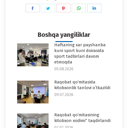
Share
Share
Share
Share
Share
on
on
on
on
on
Facebook
Twitter
Pinterest
WhatsApp
LinkedIn
Boshqa yangiliklar
Haftaning xar payshanba
kuni sport kuni doirasida
sport tadbirlari davom
etmoqda
05.08.2026
Raqobat qo‘mitasida
kitobxonlik tanlovi oʻtkazildi
09.07.2026
Raqobat qo‘mitasining
kitobxon xodimi” taqdirlandi
07.07.2026