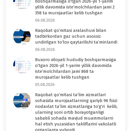
boshqarmasiga o‘tgan 2026-yil 1-yarim
yillik davomida iste’molchilardan jami 2
358 ta murojaatlar kelib tushgan
06.08.2026
Raqobat qo‘mitasi aralashuvi bilan
tadbirkordan gaz uchun asossiz
undirilgan to‘lov qaytarilishi ta’minlandi
06.08.2026
Buxoro viloyati hududiy boshqarmasiga
o‘tgan 2026-yil 1-yarim yillik davomida
iste’molchilardan jami 868 ta
murojaatlar kelib tushgan
05.08.2026
Raqobat qo‘mitasi ta’lim xizmatlari
sohasida murojaatlarning qariyb 96 foizi
nodavlat ta’lim xizmatlariga to‘g‘ri kelib,
ularning soni ortib borayotganligi
sababli sohada mavjud muammolarni
hal etish yuzasidan takliflarini vakolatli
organlarga yubordi