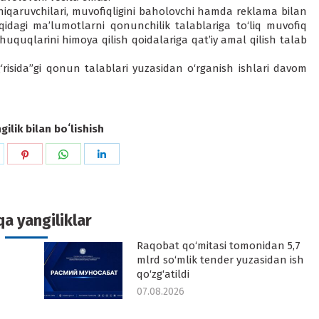
chiqaruvchilari, muvofiqligini baholovchi hamda reklama bilan
idagi ma’lumotlarni qonunchilik talablariga to‘liq muvofiq
 huquqlarini himoya qilish qoidalariga qat’iy amal qilish talab
isida”gi qonun talablari yuzasidan o‘rganish ishlari davom
ilik bilan boʻlishish
hare
Share
Share
Share
n
on
on
on
k
witter
Pinterest
WhatsApp
LinkedIn
a yangiliklar
Raqobat qo‘mitasi tomonidan 5,7
-
mlrd so‘mlik tender yuzasidan ish
qo‘zg‘atildi
07.08.2026