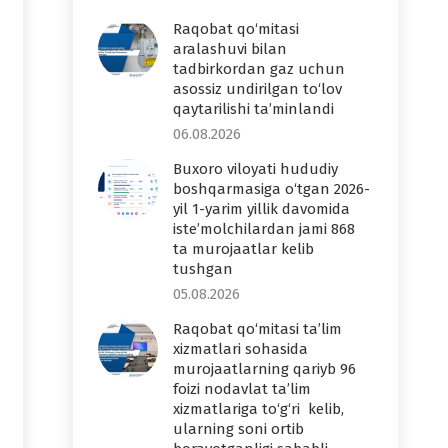
Raqobat qo‘mitasi
aralashuvi bilan
tadbirkordan gaz uchun
asossiz undirilgan to‘lov
qaytarilishi ta’minlandi
06.08.2026
Buxoro viloyati hududiy
boshqarmasiga o‘tgan 2026-
yil 1-yarim yillik davomida
iste’molchilardan jami 868
ta murojaatlar kelib
tushgan
05.08.2026
Raqobat qo‘mitasi ta’lim
xizmatlari sohasida
murojaatlarning qariyb 96
foizi nodavlat ta’lim
xizmatlariga to‘g‘ri kelib,
ularning soni ortib