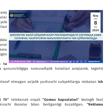
aviy
Noy
alar
 yoki
8
lari
2024
dida
orot
lama
gini
 ta
qonunchiligiga nomuvofiqlik holatlari aniqlanib, tegishli
artaraf etmagan xo‘jalik yurituvchi subyektlarga nisbatan
ish
t TV”
telekanali orqali
“Qomus kapsulalari”
biologik faol
iruvchi iboralar bilan berilganligi kuzatilgan.
“Reklama