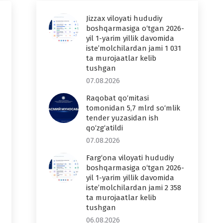
Jizzax viloyati hududiy
boshqarmasiga o‘tgan 2026-
yil 1-yarim yillik davomida
iste’molchilardan jami 1 031
ta murojaatlar kelib
tushgan
07.08.2026
Raqobat qo‘mitasi
tomonidan 5,7 mlrd so‘mlik
tender yuzasidan ish
qo‘zg‘atildi
07.08.2026
Farg‘ona viloyati hududiy
boshqarmasiga o‘tgan 2026-
yil 1-yarim yillik davomida
iste’molchilardan jami 2 358
ta murojaatlar kelib
tushgan
06.08.2026