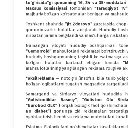
to‘g‘risida”gi qonunning 16, 34 va 35-moddalari
Maxsus komissiyasi
tomonidan
“Taraqqiyot TV”
majburiy bo‘lgan ko‘rsatmalar berilgan va mahsulo
Toshkent shahrida
“Jit Zdorovo”
gazetasida chop 
qonunbuzarlik holatlari aniqlandi. Hududiy bo
nisbatan jarima belgilandi va mas’ullarga nisbatan 
Namangan viloyati hududiy boshqarmasi to
“Gemorroid”
mahsulotlari reklamasi bo‘rttiruvchi va
hududiy boshqarmaning tegishli ko‘rsatmasiga 
bo‘lgan holatlar bartaraf etilgan hamda
“M
mahsulotlarining yangilangan reklama roligi va aks
*aksilreklama
— noto‘g‘ri (insofsiz, bila turib yol
bo‘lgan oqibatlarni tugatish maqsadida tarqatilad
Samarqand va Sirdaryo viloyatlari hududida 
“Gulistonliklar Rasmiy”, “Guliston Olx Sird
“Nurobod OLX” )
orqali biologik faol qo‘shimchal
No diabet”)
qonunga zid reklamalari tarqatilga
ogohlantirish berildi va reklama materiallari kanal
Eslatma. Biologik faol qo‘shimchalar kasalliklarni 