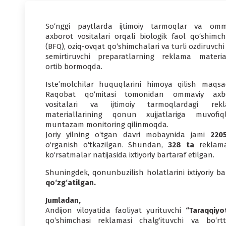
So‘nggi paytlarda ijtimoiy tarmoqlar va omm
axborot vositalari orqali biologik faol qo‘shimch
(BFQ), oziq-ovqat qo‘shimchalari va turli ozdiruvchi
semirtiruvchi preparatlarning reklama material
ortib bormoqda.
Iste’molchilar huquqlarini himoya qilish maqsa
Raqobat qo‘mitasi tomonidan ommaviy axb
vositalari va ijtimoiy tarmoqlardagi rek
materiallarining qonun xujjatlariga muvofiqli
muntazam monitoring qilinmoqda.
Joriy yilning o‘tgan davri mobaynida jami
2205
o‘rganish o‘tkazilgan. Shundan,
328 ta
reklama 
ko‘rsatmalar natijasida ixtiyoriy bartaraf etilgan.
Shuningdek, qonunbuzilish holatlarini ixtiyoriy b
qo‘zg‘atilgan.
Jumladan,
Andijon viloyatida faoliyat yurituvchi
“Taraqqiyo
qo‘shimchasi reklamasi chalg‘ituvchi va bo‘rtt