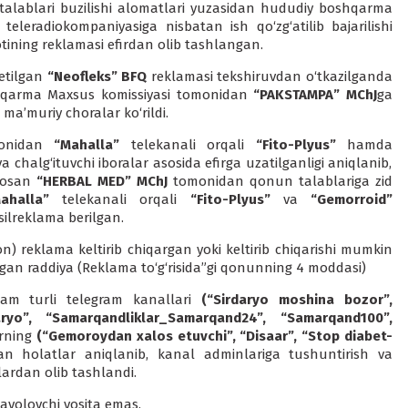
talablari buzilishi alomatlari yuzasidan hududiy boshqarma
teleradiokompaniyasiga nisbatan ish qo‘zg‘atilib bajarilishi
tining reklamasi efirdan olib tashlangan.
etilgan
“Neofleks” BFQ
reklamasi tekshiruvdan o‘tkazilganda
shqarma Maxsus komissiyasi tomonidan
“PAKSTAMPA” MChJ
ga
ma’muriy choralar ko‘rildi.
monidan
“Mahalla”
telekanali orqali
“Fito-Plyus”
hamda
 chalg‘ituvchi iboralar asosida efirga uzatilganligi aniqlanib,
asosan
“HERBAL MED” MChJ
tomonidan qonun talablariga zid
ahalla”
telekanali orqali
“Fito-Plyus”
va
“Gemorroid”
ilreklama berilgan.
g‘on) reklama keltirib chiqargan yoki keltirib chiqarishi mumkin
igan raddiya (Reklama to‘g‘risida”gi qonunning 4 moddasi)
ham turli telegram kanallari
(“Sirdaryo moshina bozor”,
aryo”, “Samarqandliklar_Samarqand24”, “Samarqand100”,
arning
(“Gemoroydan xalos etuvchi”, “Disaar”, “Stop diabet-
n holatlar aniqlanib, kanal adminlariga tushuntirish va
lardan olib tashlandi.
davolovchi vosita emas.