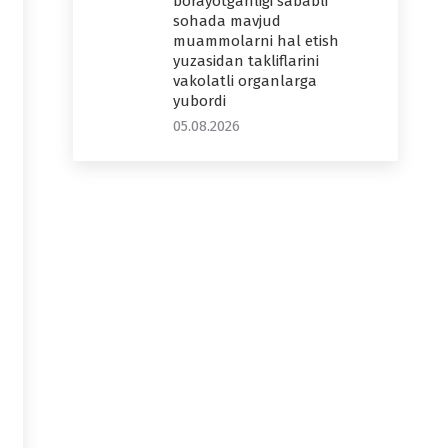
borayotganligi sababli
sohada mavjud
muammolarni hal etish
yuzasidan takliflarini
vakolatli organlarga
yubordi
05.08.2026