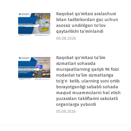
Raqobat qo‘mitasi aralashuvi
-
bilan tadbirkordan gaz uchun
asossiz undirilgan to‘lov
qaytarilishi ta’minlandi
06.08.2026
Raqobat qo‘mitasi ta’lim
-
xizmatlari sohasida
murojaatlarning qariyb 96 foizi
nodavlat ta’lim xizmatlariga
to‘g‘ri kelib, ularning soni ortib
borayotganligi sababli sohada
mavjud muammolarni hal etish
yuzasidan takliflarini vakolatli
organlarga yubordi
05.08.2026