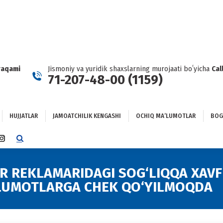
HUJJATLAR
JAMOATCHILIK KENGASHI
OCHIQ MAʼLUMOTLAR
GʻLANISH
raqami
Jismoniy va yuridik shaxslarning murojaati boʻyicha
Cal
71-207-48-00 (1159)
HUJJATLAR
JAMOATCHILIK KENGASHI
OCHIQ MAʼLUMOTLAR
BOG
TTER
INSTAGRAM
E
PAGE
NS
OPENS
R REKLAMARIDAGI SOG‘LIQQA XAVF
IN
’LUMOTLARGA CHEK QO‘YILMOQDA
NEW
DOW
WINDOW