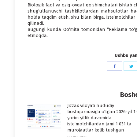
Biologik faol va oziq-ovqat qo‘shimchalari ishlab 
shug‘ullanuvchi tashkilotlardan mahsulotlar haq
holda taqdim etish, shu bilan birga, iste’molchilar
qilinadi.
Bugungi kunda Qo‘mita tomonidan “Reklama to‘g‘r
etmoqda.
Ushbu yang
Share
S
on
o
Faceboo
T
Boshq
Jizzax viloyati hududiy
boshqarmasiga o‘tgan 2026-yil 1
yarim yillik davomida
iste’molchilardan jami 1 031 ta
murojaatlar kelib tushgan