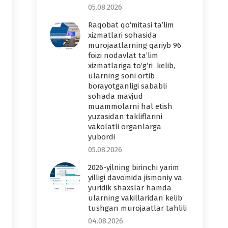
05.08.2026
Raqobat qo‘mitasi ta’lim
xizmatlari sohasida
murojaatlarning qariyb 96
foizi nodavlat ta’lim
xizmatlariga to‘g‘ri kelib,
ularning soni ortib
borayotganligi sababli
sohada mavjud
muammolarni hal etish
yuzasidan takliflarini
vakolatli organlarga
yubordi
05.08.2026
2026-yilning birinchi yarim
yilligi davomida jismoniy va
yuridik shaxslar hamda
ularning vakillaridan kelib
tushgan murojaatlar tahlili
04.08.2026