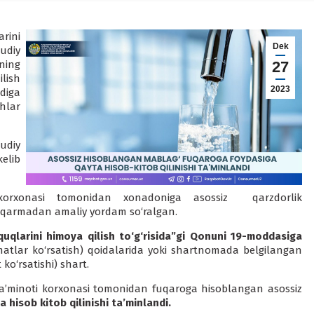
rini
Dek
udiy
ning
27
lish
2023
ldiga
shlar
udiy
elib
korxonasi tomonidan xonadoniga asossiz qarzdorlik
hqarmadan amaliy yordam so‘ralgan.
quqlarini himoya qilish to‘g‘risida”gi Qonuni 19-moddasiga
izmatlar ko‘rsatish) qoidalarida yoki shartnomada belgilangan
ko‘rsatishi) shart.
 ta’minoti korxonasi tomonidan fuqaroga hisoblangan asossiz
hisob kitob qilinishi ta’
minlandi
.