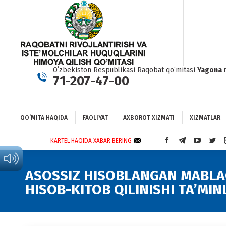
QOʻMITA HAQIDA
FAOLIYAT
AXBOROT XIZMATI
XIZMATLAR
BO
Oʻzbekiston Respublikasi Raqobat qoʻmitasi
Yagona 
71-207-47-00
QOʻMITA HAQIDA
FAOLIYAT
AXBOROT XIZMATI
XIZMATLAR
KARTEL HAQIDA XABAR BERING
FACEBOOK
TELEGRAM
YOUTUBE
TWI
PAGE
PAGE
PAGE
PAG
OPENS
OPENS
OPENS
OPE
ASOSSIZ HISOBLANGAN MABLA
IN
IN
IN
IN
HISOB-KITOB QILINISHI TA’MIN
NEW
NEW
NEW
NEW
WINDOW
WINDOW
WINDOW
WIN