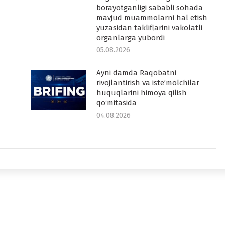
borayotganligi sababli sohada
mavjud muammolarni hal etish
yuzasidan takliflarini vakolatli
organlarga yubordi
05.08.2026
Ayni damda Raqobatni
rivojlantirish va iste’molchilar
huquqlarini himoya qilish
qo‘mitasida
04.08.2026