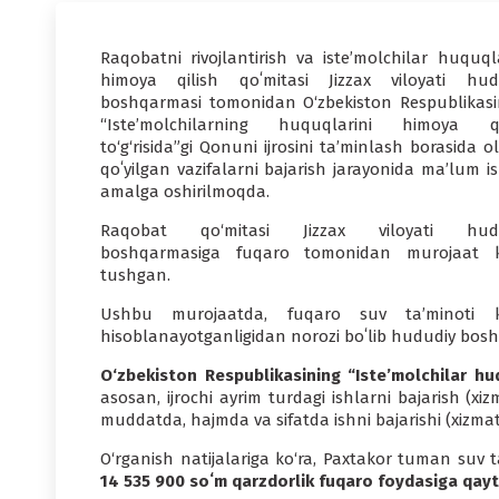
Raqobatni rivojlantirish va iste’molchilar huquqla
himoya qilish qoʻmitasi Jizzax viloyati hud
boshqarmasi tomonidan O‘zbekiston Respublikasi
“Iste’molchilarning huquqlarini himoya qi
to‘g‘risida”gi Qonuni ijrosini ta’minlash borasida o
qoʻyilgan vazifalarni bajarish jarayonida ma’lum i
amalga oshirilmoqda.
Raqobat qo‘mitasi Jizzax viloyati hud
boshqarmasiga fuqaro tomonidan murojaat k
tushgan.
Ushbu murojaatda, fuqaro suv ta’minoti 
hisoblanayotganligidan norozi boʻlib hududiy bos
O‘zbekiston Respublikasining “Iste’molchilar hu
asosan, ijrochi ayrim turdagi ishlarni bajarish (x
muddatda, hajmda va sifatda ishni bajarishi (xizmat 
O‘rganish natijalariga ko‘ra, Paxtakor tuman suv
14 535 900 soʻm qarzdorlik fuqaro foydasiga qayta 