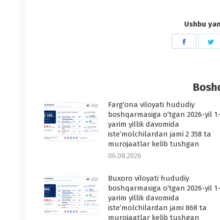
Ushbu yang
Share
S
on
o
Faceboo
T
Boshq
Farg‘ona viloyati hududiy
boshqarmasiga o‘tgan 2026-yil 1
yarim yillik davomida
iste’molchilardan jami 2 358 ta
murojaatlar kelib tushgan
06.08.2026
Buxoro viloyati hududiy
boshqarmasiga o‘tgan 2026-yil 1
yarim yillik davomida
iste’molchilardan jami 868 ta
murojaatlar kelib tushgan