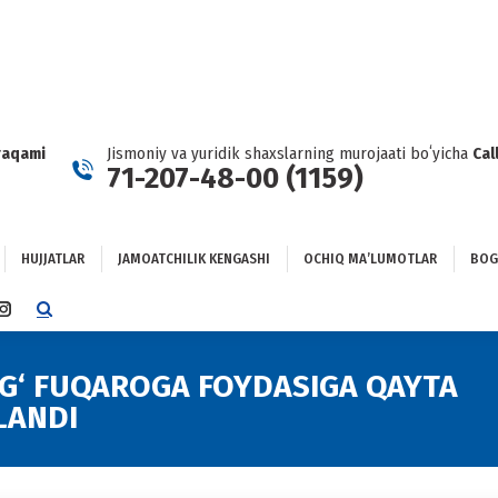
HUJJATLAR
JAMOATCHILIK KENGASHI
OCHIQ MAʼLUMOTLAR
GʻLANISH
raqami
Jismoniy va yuridik shaxslarning murojaati boʻyicha
Cal
71-207-48-00 (1159)
HUJJATLAR
JAMOATCHILIK KENGASHI
OCHIQ MAʼLUMOTLAR
BOG
TTER
INSTAGRAM
E
PAGE
NS
OPENS
G‘ FUQAROGA FOYDASIGA QAYTA
IN
LANDI
NEW
DOW
WINDOW