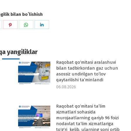
ilik bilan boʻlishish
hare
Share
Share
Share
n
on
on
on
k
witter
Pinterest
WhatsApp
LinkedIn
a yangiliklar
Raqobat qo‘mitasi aralashuvi
-
bilan tadbirkordan gaz uchun
asossiz undirilgan to‘lov
qaytarilishi ta’minlandi
06.08.2026
Raqobat qo‘mitasi ta’lim
-
xizmatlari sohasida
murojaatlarning qariyb 96 foizi
nodavlat ta’lim xizmatlariga
to‘g‘ri kelib, ularning soni ortib