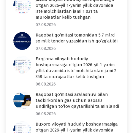
o‘tgan 2026-yil 1-yarim yillik davomida
iste’molchilardan jami 1 031 ta
murojaatlar kelib tushgan
07.08.2026
Raqobat qo‘mitasi tomonidan 5,7 mlrd
so‘mlik tender yuzasidan ish qo‘zg‘atildi
07.08.2026
Farg‘ona viloyati hududiy
boshqarmasiga o‘tgan 2026-yil 1-yarim
yillik davomida iste’molchilardan jami 2
358 ta murojaatlar kelib tushgan
06.08.2026
Raqobat qo‘mitasi aralashuvi bilan
tadbirkordan gaz uchun asossiz
undirilgan to‘lov qaytarilishi ta’minlandi
06.08.2026
Buxoro viloyati hududiy boshqarmasiga
o‘tgan 2026-yil 1-yarim yillik davomida