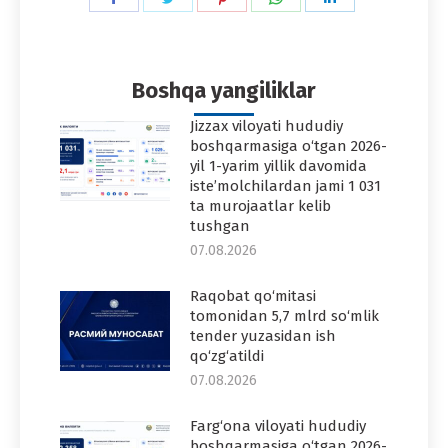
on
on
on
on
on
Facebook
Twitter
Pinterest
WhatsApp
LinkedIn
Boshqa yangiliklar
Jizzax viloyati hududiy
boshqarmasiga o‘tgan 2026-
yil 1-yarim yillik davomida
iste’molchilardan jami 1 031
ta murojaatlar kelib
tushgan
07.08.2026
Raqobat qo‘mitasi
tomonidan 5,7 mlrd so‘mlik
tender yuzasidan ish
qo‘zg‘atildi
07.08.2026
Farg‘ona viloyati hududiy
boshqarmasiga o‘tgan 2026-