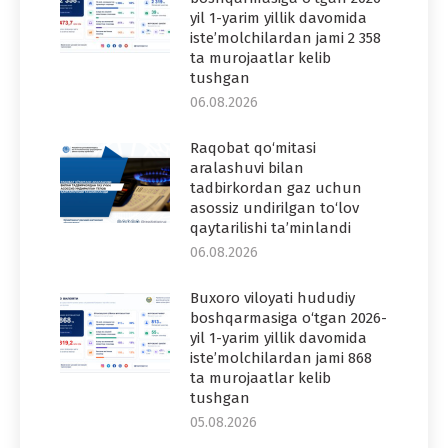
yil 1-yarim yillik davomida
iste’molchilardan jami 2 358
ta murojaatlar kelib
tushgan
06.08.2026
Raqobat qo‘mitasi
aralashuvi bilan
tadbirkordan gaz uchun
asossiz undirilgan to‘lov
qaytarilishi ta’minlandi
06.08.2026
Buxoro viloyati hududiy
boshqarmasiga o‘tgan 2026-
yil 1-yarim yillik davomida
iste’molchilardan jami 868
ta murojaatlar kelib
tushgan
05.08.2026