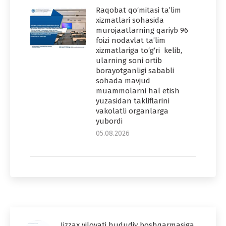
Raqobat qo‘mitasi ta’lim
xizmatlari sohasida
murojaatlarning qariyb 96
foizi nodavlat ta’lim
xizmatlariga to‘g‘ri kelib,
ularning soni ortib
borayotganligi sababli
sohada mavjud
muammolarni hal etish
yuzasidan takliflarini
vakolatli organlarga
yubordi
05.08.2026
Jizzax viloyati hududiy boshqarmasiga