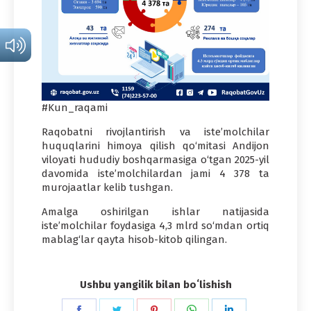
#Kun_raqami
Raqobatni rivojlantirish va iste’molchilar
huquqlarini himoya qilish qo‘mitasi Andijon
viloyati hududiy boshqarmasiga o‘tgan 2025-yil
davomida iste’molchilardan jami 4 378 ta
murojaatlar kelib tushgan.
Amalga oshirilgan ishlar natijasida
iste’molchilar foydasiga 4,3 mlrd so‘mdan ortiq
mablag‘lar qayta hisob-kitob qilingan.
Ushbu yangilik bilan boʻlishish
Share
Share
Share
Share
Share