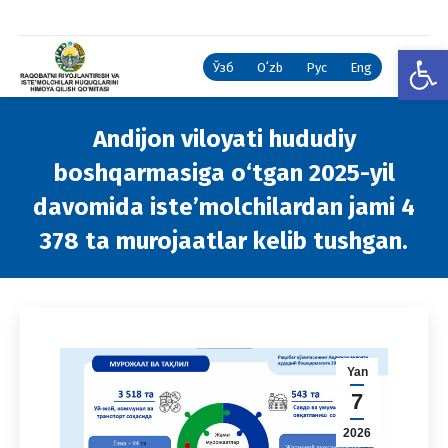
Open
Ўзб
Oʻzb
Рус
Eng
Andijon viloyati hududiy
boshqarmasiga o‘tgan 2025-yil
davomida iste’molchilardan jami 4
378 ta murojaatlar kelib tushgan.
You are here:
Yan
7
2026