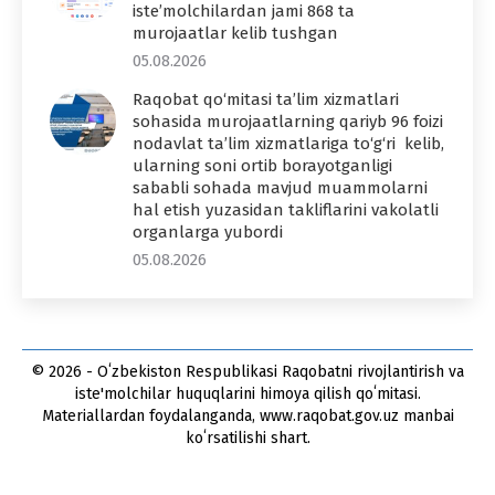
iste’molchilardan jami 868 ta
murojaatlar kelib tushgan
05.08.2026
Raqobat qo‘mitasi ta’lim xizmatlari
sohasida murojaatlarning qariyb 96 foizi
nodavlat ta’lim xizmatlariga to‘g‘ri kelib,
ularning soni ortib borayotganligi
sababli sohada mavjud muammolarni
hal etish yuzasidan takliflarini vakolatli
organlarga yubordi
05.08.2026
© 2026 - Oʻzbekiston Respublikasi Raqobatni rivojlantirish va
iste'molchilar huquqlarini himoya qilish qoʻmitasi.
Materiallardan foydalanganda, www.raqobat.gov.uz manbai
koʻrsatilishi shart.