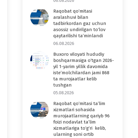
06.08.2026
Raqobat qo‘mitasi
aralashuvi bilan
tadbirkordan gaz uchun
asossiz undirilgan to‘lov
qaytarilishi ta’minlandi
06.08.2026
Buxoro viloyati hududiy
boshqarmasiga o‘tgan 2026-
yil 1-yarim yillik davomida
iste’molchilardan jami 868
ta murojaatlar kelib
tushgan
05.08.2026
Raqobat qo‘mitasi ta’lim
xizmatlari sohasida
murojaatlarning qariyb 96
foizi nodavlat ta’lim
xizmatlariga to‘g‘ri kelib,
ularning soni ortib