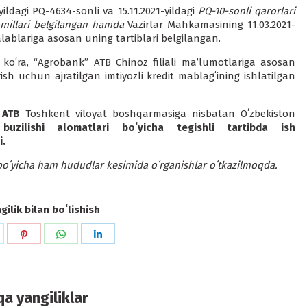
ildagi PQ-4634-sonli va 15.11.2021-yildagi
PQ-10-sonli qarorlari
aomillari belgilangan hamda
Vazirlar Mahkamasining 11.03.2021-
alablariga asosan uning tartiblari belgilangan.
koʻra, “Agrobank” ATB Chinoz filiali ma’lumotlariga asosan
tirish uchun ajratilgan imtiyozli kredit mablagʻining ishlatilgan
 ATB
Toshkent viloyat boshqarmasiga nisbatan Oʻzbekiston
buzilishi alomatlari boʻyicha tegishli tartibda ish
i.
boʻyicha ham hududlar kesimida oʻrganishlar oʻtkazilmoqda.
ilik bilan boʻlishish
hare
Share
Share
Share
n
on
on
on
k
witter
Pinterest
WhatsApp
LinkedIn
a yangiliklar