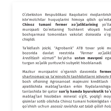
Oʻzbekiston Respublikasi Raqobatni rivojlantiris
iste’molchilar huquqlarini himoya qilish qoʻmita
Chinoz tumani fermer xoʻjaliklarining
yoʻll
murojaati Qoʻmitaning Toshkent viloyati hud
boshqarmasi tomonidan vakolat doirasida oʻrg
chiqildi.
Ta’kidlash joizki, “Agrobank” ATB tovar yoki mo
bozorida davlat reestrida
“Fermer xoʻjalikl
kreditlash xizmati”
boʻyicha
ustun mavqeni
ega
turgan xoʻjalik yurituvchi subyekt hisoblanadi.
Mazkur murojaatni oʻrganish davomida
ferme
shartnomasi va ta’minotchi tashkilotlarni ixtiyori
bosh ofisining Agrosanoat majmuini kreditlash 
ajratilishida mablagʻlardan erkin foydalanishig
tanlashida bir qator
sun’iy hamda byurokratik toʻs
mablagʻlari hisobidan mineral oʻgʻit, yoqilgʻi mo
qisimlar sotib olishda Chinoz tumani hokimligidan 
qoʻshish uchun
asossiz ravishda xat talab qilish hol