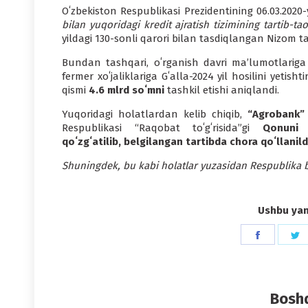
Oʻzbekiston Respublikasi Prezidentining 06.03.2020-y
bilan yuqoridagi kredit ajratish tizimining tartib-t
yildagi 130-sonli qarori bilan tasdiqlangan Nizom t
Bundan tashqari, oʻrganish davri ma’lumotlariga 
fermer xoʻjaliklariga Gʻalla-2024 yil hosilini yetish
qismi
4.6 mlrd soʻmni
tashkil etishi aniqlandi.
Yuqoridagi holatlardan kelib chiqib,
“Agrobank”
Respublikasi “Raqobat toʻgʻrisida”gi
Qonuni 
qoʻzgʻatilib, belgilangan tartibda chora qoʻllanild
Shuningdek, bu kabi holatlar yuzasidan Respublika 
Ushbu yang
Share
S
on
o
Faceboo
T
Boshq