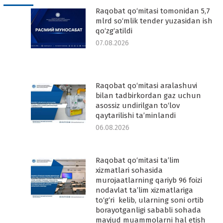
Raqobat qo‘mitasi tomonidan 5,7
-
mlrd so‘mlik tender yuzasidan ish
qo‘zg‘atildi
07.08.2026
Raqobat qo‘mitasi aralashuvi
-
bilan tadbirkordan gaz uchun
asossiz undirilgan to‘lov
qaytarilishi ta’minlandi
06.08.2026
Raqobat qo‘mitasi ta’lim
-
xizmatlari sohasida
murojaatlarning qariyb 96 foizi
nodavlat ta’lim xizmatlariga
to‘g‘ri kelib, ularning soni ortib
borayotganligi sababli sohada
mavjud muammolarni hal etish