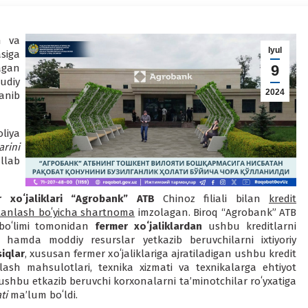
h va
Iyul
siga
agan
9
udiy
2024
anib
liya
arini
llab
r xoʻjaliklari “Agrobank” ATB
Chinoz filiali bilan
kredit
y tanlash boʻyicha shartnoma
imzolagan. Biroq “Agrobank” ATB
boʻlimi tomonidan
fermer xoʻjaliklardan
ushbu kreditlarni
a hamda moddiy resurslar yetkazib beruvchilarni ixtiyoriy
iqlar
, xususan fermer xoʻjaliklariga ajratiladigan ushbu kredit
ylash mahsulotlari, texnika xizmati va texnikalarga ehtiyot
ushbu etkazib beruvchi korxonalarni ta’minotchilar roʻyxatiga
ati
ma’lum boʻldi.