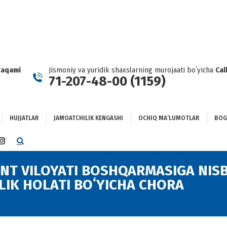
HUJJATLAR
JAMOATCHILIK KENGASHI
OCHIQ MAʼLUMOTLAR
GʻLANISH
raqami
Jismoniy va yuridik shaxslarning murojaati boʻyicha
Cal
71-207-48-00 (1159)
HUJJATLAR
JAMOATCHILIK KENGASHI
OCHIQ MAʼLUMOTLAR
BOG
TTER
INSTAGRAM
E
PAGE
NS
OPENS
NT VILOYATI BOSHQARMASIGA NIS
IN
IK HOLATI BOʻYICHA CHORA
NEW
DOW
WINDOW