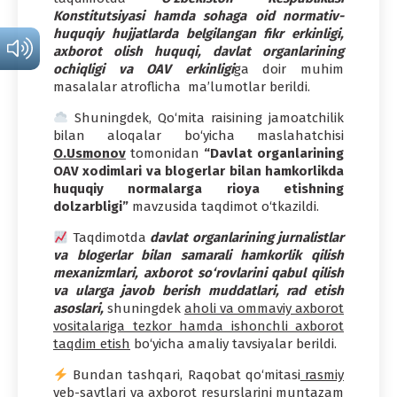
Konstitutsiyasi hamda sohaga oid normativ-
huquqiy hujjatlarda belgilangan fikr erkinligi,
axborot olish huquqi, davlat organlarining
ochiqligi va OAV erkinligi
ga doir muhim
masalalar atroflicha ma’lumotlar berildi.
Shuningdek, Qo‘mita raisining jamoatchilik
bilan aloqalar bo‘yicha maslahatchisi
O.Usmonov
tomonidan
“Davlat organlarining
OAV xodimlari va blogerlar bilan hamkorlikda
huquqiy normalarga rioya etishning
dolzarbligi”
mavzusida taqdimot o‘tkazildi.
Taqdimotda
davlat organlarining jurnalistlar
va blogerlar bilan samarali hamkorlik qilish
mexanizmlari, axborot so‘rovlarini qabul qilish
va ularga javob berish muddatlari, rad etish
asoslari,
shuningdek
aholi va ommaviy axborot
vositalariga tezkor hamda ishonchli axborot
taqdim etish
bo‘yicha amaliy tavsiyalar berildi.
Bundan tashqari, Raqobat qo‘mitasi
rasmiy
veb-saytlari va axborot resurslarini muntazam