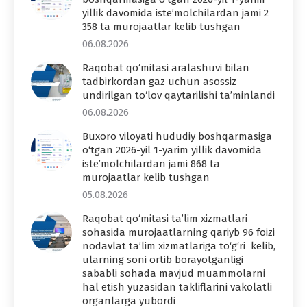
yillik davomida iste’molchilardan jami 2
358 ta murojaatlar kelib tushgan
06.08.2026
Raqobat qo‘mitasi aralashuvi bilan
tadbirkordan gaz uchun asossiz
undirilgan to‘lov qaytarilishi ta’minlandi
06.08.2026
Buxoro viloyati hududiy boshqarmasiga
o‘tgan 2026-yil 1-yarim yillik davomida
iste’molchilardan jami 868 ta
murojaatlar kelib tushgan
05.08.2026
Raqobat qo‘mitasi ta’lim xizmatlari
sohasida murojaatlarning qariyb 96 foizi
nodavlat ta’lim xizmatlariga to‘g‘ri kelib,
ularning soni ortib borayotganligi
sababli sohada mavjud muammolarni
hal etish yuzasidan takliflarini vakolatli
organlarga yubordi