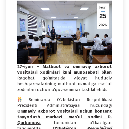
Iyun
25
2026
27-iyun – Matbuot va ommaviy axborot
vositalari xodimlari kuni munosabati bilan
Raqobat qo‘mitasida viloyat hududiy
boshqarmalarining matbuot xizmatiga mas’ul
xodimlari uchun o‘quv-seminar tashkil etildi.
Seminarda O‘zbekiston Respublikasi
Prezidenti Administratsiyasi huzuridagi
Ommaviy axborot vositalari uchun kontent
tayyorlash markazi mas’ul xodimi D.
Qurbonova
tomonidan o‘tkazilgan
taqdimotda
O‘zbekiston Respublikasi