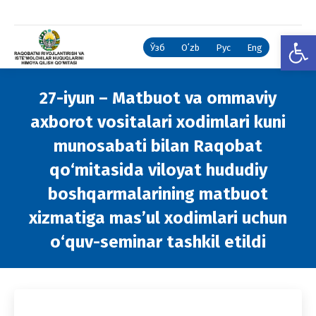
Open
Ўзб
Oʻzb
Рус
Eng
27-iyun – Matbuot va ommaviy
axborot vositalari xodimlari kuni
munosabati bilan Raqobat
qo‘mitasida viloyat hududiy
boshqarmalarining matbuot
xizmatiga mas’ul xodimlari uchun
o‘quv-seminar tashkil etildi
You are here: