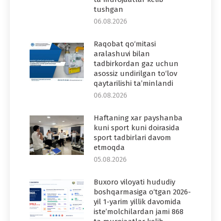
tushgan
06.08.2026
Raqobat qo‘mitasi
aralashuvi bilan
tadbirkordan gaz uchun
asossiz undirilgan to‘lov
qaytarilishi ta’minlandi
06.08.2026
Haftaning xar payshanba
kuni sport kuni doirasida
sport tadbirlari davom
etmoqda
05.08.2026
Buxoro viloyati hududiy
boshqarmasiga o‘tgan 2026-
yil 1-yarim yillik davomida
iste’molchilardan jami 868