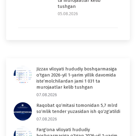
ta murojaatlar kelib
tushgan
05.08.2026
Jizzax viloyati hududiy boshqarmasiga
o‘tgan 2026-yil 1-yarim yillik davomida
iste’molchilardan jami 1 031 ta
murojaatlar kelib tushgan
07.08.2026
Raqobat qo‘mitasi tomonidan 5,7 mlrd
so‘mlik tender yuzasidan ish qo‘zg‘atildi
07.08.2026
Farg‘ona viloyati hududiy
boshqarmasiga o‘tgan 2026-yil 1-yarim