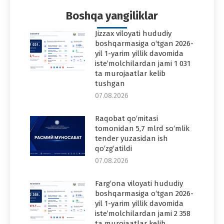
Boshqa yangiliklar
Jizzax viloyati hududiy
boshqarmasiga o‘tgan 2026-
yil 1-yarim yillik davomida
iste’molchilardan jami 1 031
ta murojaatlar kelib
tushgan
07.08.2026
Raqobat qo‘mitasi
tomonidan 5,7 mlrd so‘mlik
tender yuzasidan ish
qo‘zg‘atildi
07.08.2026
Farg‘ona viloyati hududiy
boshqarmasiga o‘tgan 2026-
yil 1-yarim yillik davomida
iste’molchilardan jami 2 358
ta murojaatlar kelib