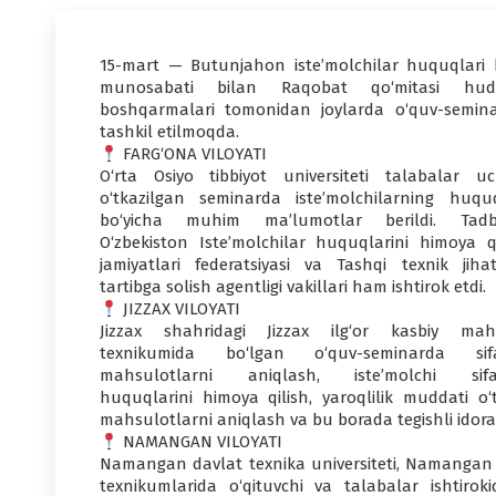
15-mart — Butunjahon iste’molchilar huquqlari 
munosabati bilan Raqobat qo‘mitasi hud
boshqarmalari tomonidan joylarda o‘quv-semina
tashkil etilmoqda.
FARG‘ONA VILOYATI
O‘rta Osiyo tibbiyot universiteti talabalar u
o‘tkazilgan seminarda iste’molchilarning huquq
bo‘yicha muhim ma’lumotlar berildi. Tadb
O‘zbekiston Iste’molchilar huquqlarini himoya qi
jamiyatlari federatsiyasi va Tashqi texnik jiha
tartibga solish agentligi vakillari ham ishtirok etdi.
JIZZAX VILOYATI
Jizzax shahridagi Jizzax ilg‘or kasbiy mah
texnikumida bo‘lgan o‘quv-seminarda sifa
mahsulotlarni aniqlash, iste’molchi sifa
huquqlarini himoya qilish, yaroqlilik muddati o‘
mahsulotlarni aniqlash va bu borada tegishli idorala
NAMANGAN VILOYATI
Namangan davlat texnika universiteti, Namangan s
texnikumlarida o‘qituvchi va talabalar ishtiroki