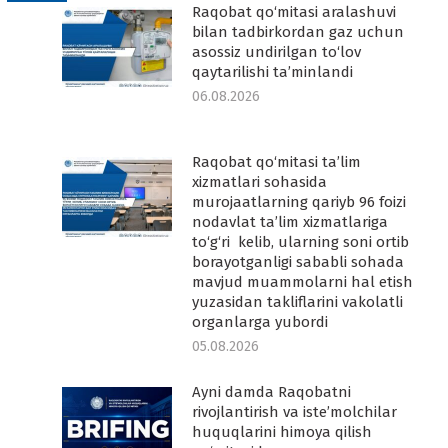
Raqobat qo‘mitasi aralashuvi
-
bilan tadbirkordan gaz uchun
asossiz undirilgan to‘lov
qaytarilishi ta’minlandi
06.08.2026
Raqobat qo‘mitasi ta’lim
-
xizmatlari sohasida
murojaatlarning qariyb 96 foizi
nodavlat ta’lim xizmatlariga
to‘g‘ri kelib, ularning soni ortib
borayotganligi sababli sohada
mavjud muammolarni hal etish
yuzasidan takliflarini vakolatli
organlarga yubordi
05.08.2026
Ayni damda Raqobatni
rivojlantirish va iste’molchilar
huquqlarini himoya qilish