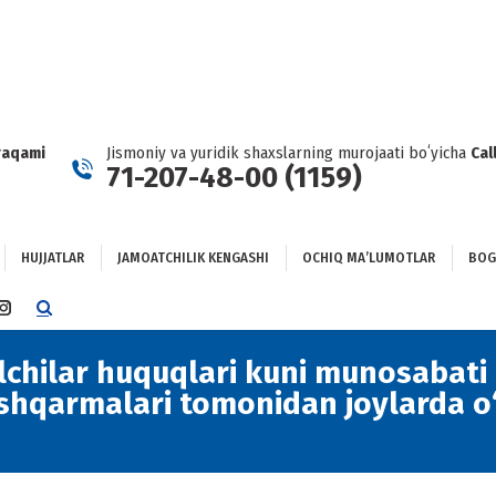
HUJJATLAR
JAMOATCHILIK KENGASHI
OCHIQ MAʼLUMOTLAR
GʻLANISH
raqami
Jismoniy va yuridik shaxslarning murojaati boʻyicha
Cal
71-207-48-00 (1159)
HUJJATLAR
JAMOATCHILIK KENGASHI
OCHIQ MAʼLUMOTLAR
BOG
TTER
INSTAGRAM
E
PAGE
NS
OPENS
chilar huquqlari kuni munosabati 
IN
shqarmalari tomonidan joylarda o
NEW
DOW
WINDOW