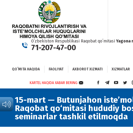
QOʻMITA HAQIDA
FAOLIYAT
AXBOROT XIZMATI
XIZMATLAR
BO
Oʻzbekiston Respublikasi Raqobat qoʻmitasi
Yagona 
71-207-47-00
QOʻMITA HAQIDA
FAOLIYAT
AXBOROT XIZMATI
XIZMATLAR
KARTEL HAQIDA XABAR BERING
FACEBOOK
TELEGRAM
YOUTUBE
TWI
PAGE
PAGE
PAGE
PAG
OPENS
OPENS
OPENS
OPE
15-mart — Butunjahon iste’mol
IN
IN
IN
IN
Raqobat qo‘mitasi hududiy bo
NEW
NEW
NEW
NEW
seminarlar tashkil etilmoqda
WINDOW
WINDOW
WINDOW
WIN