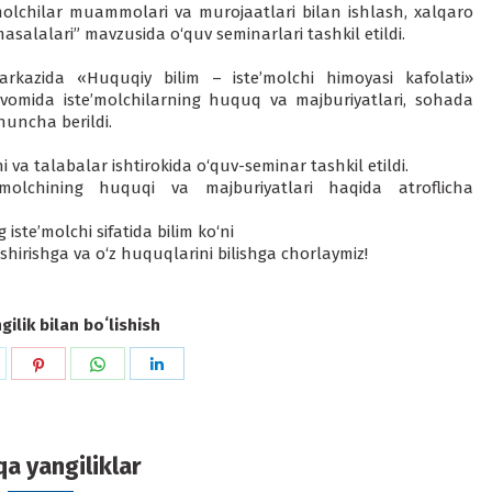
’molchilar muammolari va murojaatlari bilan ishlash, xalqaro
masalalari” mavzusida o‘quv seminarlari tashkil etildi.
kazida «Huquqiy bilim – iste’molchi himoyasi kafolati»
avomida iste’molchilarning huquq va majburiyatlari, sohada
huncha berildi.
 va talabalar ishtirokida o‘quv-seminar tashkil etildi.
molchining huquqi va majburiyatlari haqida atroflicha
ste’molchi sifatida bilim ko‘ni
shirishga va o‘z huquqlarini bilishga chorlaymiz!
ilik bilan boʻlishish
hare
Share
Share
Share
n
on
on
on
k
witter
Pinterest
WhatsApp
LinkedIn
a yangiliklar