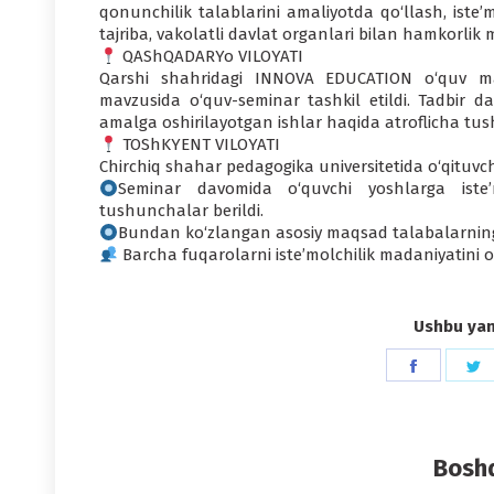
qonunchilik talablarini amaliyotda qo‘llash, iste
tajriba, vakolatli davlat organlari bilan hamkorlik 
QAShQADARYo VILOYATI
Qarshi shahridagi INNOVA EDUCATION o‘quv mar
mavzusida o‘quv-seminar tashkil etildi. Tadbir d
amalga oshirilayotgan ishlar haqida atroflicha tus
TOShKYENT VILOYATI
Chirchiq shahar pedagogika universitetida o‘qituvchi
Seminar davomida o‘quvchi yoshlarga iste’
tushunchalar berildi.
Bundan ko‘zlangan asosiy maqsad talabalarning i
Barcha fuqarolarni iste’molchilik madaniyatini o
Ushbu yang
Share
S
on
o
Faceboo
T
Boshq