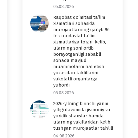
05.08.2026
Raqobat qo‘mitasi ta’lim
xizmatlari sohasida
murojaatlarning qariyb 96
foizi nodavlat ta’lim
xizmatlariga to‘g‘ri kelib,
ularning soni ortib
borayotganligi sababli
sohada mavjud
muammolarni hal etish
yuzasidan takliflarini
vakolatli organlarga
yubordi
05.08.2026
2026-yilning birinchi yarim
yilligi davomida jismoniy va
yuridik shaxslar hamda
ularning vakillaridan kelib
tushgan murojaatlar tahlili
04.08.2026