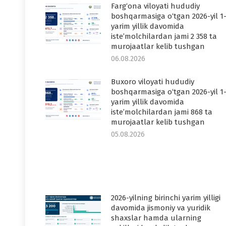
Farg‘ona viloyati hududiy
boshqarmasiga o‘tgan 2026-yil 1
yarim yillik davomida
iste’molchilardan jami 2 358 ta
murojaatlar kelib tushgan
06.08.2026
Buxoro viloyati hududiy
boshqarmasiga o‘tgan 2026-yil 1
yarim yillik davomida
iste’molchilardan jami 868 ta
murojaatlar kelib tushgan
05.08.2026
2026-yilning birinchi yarim yilligi
davomida jismoniy va yuridik
shaxslar hamda ularning