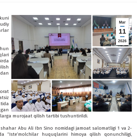
kuni
Mar
udiy
rlar
11
2026
chun
lari
irda
lish
tdan
orat
tsiz
tida
tgan
rga murojaat qilish tartibi tushuntirildi.
hahar Abu Ali Ibn Sino nomidagi jamoat salomatligi 1 va 2-
da “Iste’molchilar huquqlarini himoya qilish qonunchiligi,