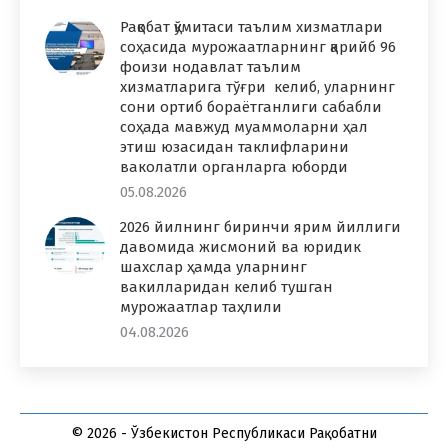
Рақобат қўмитаси таълим хизматлари
соҳасида мурожаатларнинг қарийб 96
фоизи нодавлат таълим
хизматларига тўғри келиб, уларнинг
сони ортиб бораётганлиги сабабли
соҳада мавжуд муаммоларни ҳал
этиш юзасидан таклифларини
ваколатли органларга юборди
05.08.2026
2026 йилнинг биринчи ярим йиллиги
давомида жисмоний ва юридик
шахслар ҳамда уларнинг
вакилларидан келиб тушган
мурожаатлар таҳлили
04.08.2026
© 2026 - Ўзбекистон Республикаси Рақобатни