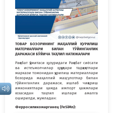
ТОВАР БОЗОРИНИНГ МАҲАЛЛИЙ ҚУРИЛИШ
МАТЕРИАЛЛАРИ БИЛАН ТЎЙИНГАНЛИК
ДАРАЖАСИ БЎЙИЧА ТАҲЛИЛ НАТИЖАЛАРИ
Рақобат қўмитаси ҳузуридаги Рақобат сиёсати
ва истеъмолчилар ҳуқуқлари тадқиқотлари
маркази томонидан қурилиш материаллари
бозорида маҳаллий маҳсулотлар билан
тўйинганлик даражаси, ишлаб чиқариш
имкониятлари ҳамда импорт ҳажмлари
юзасидан таҳлил ишлари амалга
оширилди, жумладан:
Ферросиликомарганец (FeSiMn):