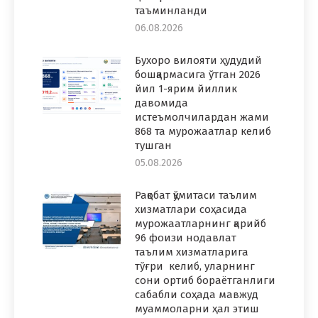
таъминланди
06.08.2026
Бухоро вилояти ҳудудий
бошқармасига ўтган 2026
йил 1-ярим йиллик
давомида
истеъмолчилардан жами
868 та мурожаатлар келиб
тушган
05.08.2026
Рақобат қўмитаси таълим
хизматлари соҳасида
мурожаатларнинг қарийб
96 фоизи нодавлат
таълим хизматларига
тўғри келиб, уларнинг
сони ортиб бораётганлиги
сабабли соҳада мавжуд
муаммоларни ҳал этиш