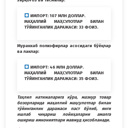
ИМПОРТ: 107 МЛН ДОЛЛАР.
МАҲАЛЛИЙ МАҲСУЛОТЛАР БИЛАН
ТЎЙИНГАНЛИК ДАРАЖАСИ: 33 ФОИЗ.
Мураккаб полиэфирлар асосидаги бўёқлар
ва лаклар:
ИМПОРТ: 46 МЛН ДОЛЛАР.
МАҲАЛЛИЙ МАҲСУЛОТЛАР БИЛАН
ТЎЙИНГАНЛИК ДАРАЖАСИ: 35 ФОИЗ.
Таҳлил натижаларига кўра, мазкур товар
бозорларида маҳаллий маҳсулотлар билан
тўйинганлик даражаси паст бўлиб, янги
ишлаб чиқариш лойиҳаларни амалга
ошириш имкониятлари мавжуд ҳисобланади.