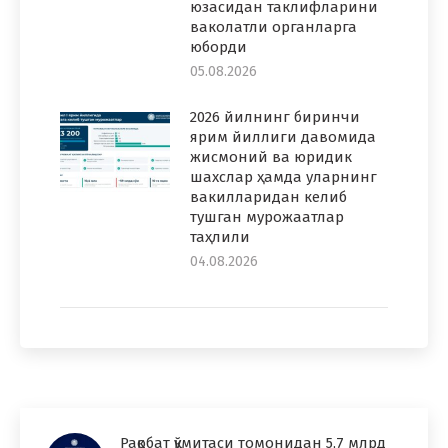
юзасидан таклифларини
ваколатли органларга
юборди
05.08.2026
2026 йилнинг биринчи
ярим йиллиги давомида
жисмоний ва юридик
шахслар ҳамда уларнинг
вакилларидан келиб
тушган мурожаатлар
таҳлили
04.08.2026
Рақобат қўмитаси томонидан 5,7 млрд