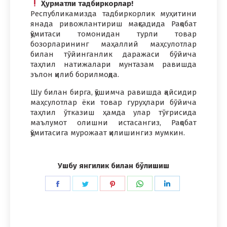
Ҳурматли тадбиркорлар!
Республикамизда тадбиркорлик муҳитини
янада ривожлантириш мақсадида Рақобат
қўмитаси томонидан турли товар
бозорларининг маҳаллий маҳсулотлар
билан тўйинганлик даражаси бўйича
таҳлил натижалари мунтазам равишда
эълон қилиб борилмоқда.
Шу билан бирга, қўшимча равишда қайсидир
маҳсулотлар ёки товар гуруҳлари бўйича
таҳлил ўтказиш ҳамда улар тўғрисида
маълумот олишни истасангиз, Рақобат
қўмитасига мурожаат қилишингиз мумкин.
Ушбу янгилик билан бўлишиш
Share
Share
Share
Share
Share
on
on
on
on
on
Facebook
Twitter
Pinterest
WhatsApp
LinkedIn