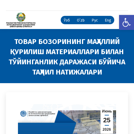
Open
Ўзб
Oʻzb
Рус
Eng
ТОВАР БОЗОРИНИНГ МАҲАЛЛИЙ
ҚУРИЛИШ МАТЕРИАЛЛАРИ БИЛАН
ТЎЙИНГАНЛИК ДАРАЖАСИ БЎЙИЧА
ТАҲЛИЛ НАТИЖАЛАРИ
You are here:
Июнь
25
2026