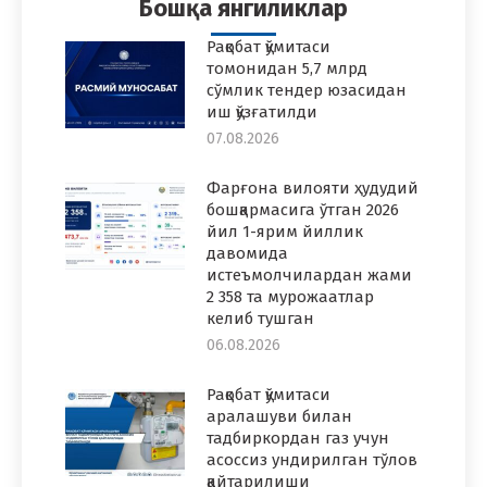
Бошқа янгиликлар
Рақобат қўмитаси
томонидан 5,7 млрд
сўмлик тендер юзасидан
иш қўзғатилди
07.08.2026
Фарғона вилояти ҳудудий
бошқармасига ўтган 2026
йил 1-ярим йиллик
давомида
истеъмолчилардан жами
2 358 та мурожаатлар
келиб тушган
06.08.2026
Рақобат қўмитаси
аралашуви билан
тадбиркордан газ учун
асоссиз ундирилган тўлов
қайтарилиши