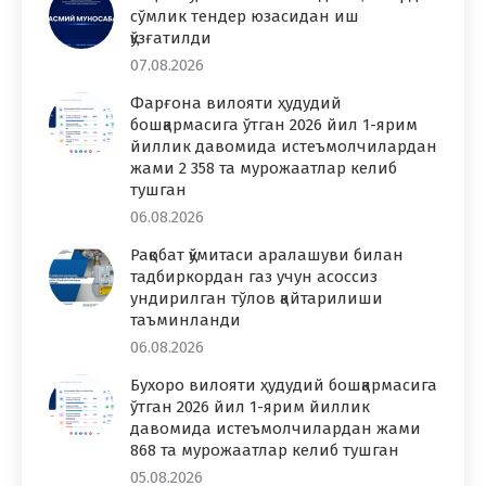
сўмлик тендер юзасидан иш
қўзғатилди
07.08.2026
Фарғона вилояти ҳудудий
бошқармасига ўтган 2026 йил 1-ярим
йиллик давомида истеъмолчилардан
жами 2 358 та мурожаатлар келиб
тушган
06.08.2026
Рақобат қўмитаси аралашуви билан
тадбиркордан газ учун асоссиз
ундирилган тўлов қайтарилиши
таъминланди
06.08.2026
Бухоро вилояти ҳудудий бошқармасига
ўтган 2026 йил 1-ярим йиллик
давомида истеъмолчилардан жами
868 та мурожаатлар келиб тушган
05.08.2026