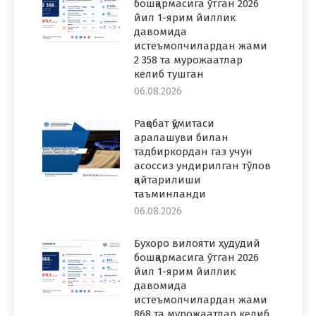
бошқармасига ўтган 2026
йил 1-ярим йиллик
давомида
истеъмолчилардан жами
2 358 та мурожаатлар
келиб тушган
06.08.2026
Рақобат қўмитаси
аралашуви билан
тадбиркордан газ учун
асоссиз ундирилган тўлов
қайтарилиши
таъминланди
06.08.2026
Бухоро вилояти ҳудудий
бошқармасига ўтган 2026
йил 1-ярим йиллик
давомида
истеъмолчилардан жами
868 та мурожаатлар келиб