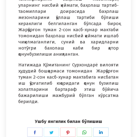
уларнинг нисбий қиймати, баҳолаш тартиб-
таомиллари доирасида баҳолаш
мезонларини қўллаш тартиби бўлиши
кераклиги белгиланган бўлсада бироқ
Жарқўрғон туман 2-сон касб-хунар мактаби
томонидан баҳолаш нисбий қиймати ишлаб
чиқилмаганлиги, суний ва харидларни
нотўғри бахолаш каби бир қатор
қонунбузилиши аниқланган.
Натижада Қўмитанинг Сурхондарё вилояти
ҳудудий бошқармаси томонидан Жарқўрғон
туман 2-сон касб-хунар мактабига нисбатан
иш қўзғатилиб юқоридаги қонун бузилиш
холатларини бартараф этиш бўйича
бажарилиши мажбурий бўлган кўрсатма
берилди.
Ушбу янгилик билан бўлишиш
Share
Share
Share
Share
Share