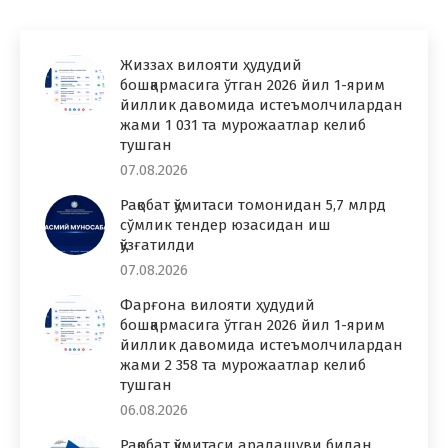
Жиззах вилояти ҳудудий
бошқармасига ўтган 2026 йил 1-ярим
йиллик давомида истеъмолчилардан
жами 1 031 та мурожаатлар келиб
тушган
07.08.2026
Рақобат қўмитаси томонидан 5,7 млрд
сўмлик тендер юзасидан иш
қўзғатилди
07.08.2026
Фарғона вилояти ҳудудий
бошқармасига ўтган 2026 йил 1-ярим
йиллик давомида истеъмолчилардан
жами 2 358 та мурожаатлар келиб
тушган
06.08.2026
Рақобат қўмитаси аралашуви билан