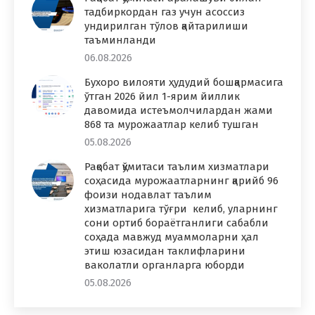
тадбиркордан газ учун асоссиз
ундирилган тўлов қайтарилиши
таъминланди
06.08.2026
Бухоро вилояти ҳудудий бошқармасига
ўтган 2026 йил 1-ярим йиллик
давомида истеъмолчилардан жами
868 та мурожаатлар келиб тушган
05.08.2026
Рақобат қўмитаси таълим хизматлари
соҳасида мурожаатларнинг қарийб 96
фоизи нодавлат таълим
хизматларига тўғри келиб, уларнинг
сони ортиб бораётганлиги сабабли
соҳада мавжуд муаммоларни ҳал
этиш юзасидан таклифларини
ваколатли органларга юборди
05.08.2026