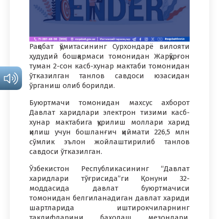
Рақобат қўмитасининг Сурхондарё вилояти
ҳудудий бошқармаси томонидан Жарқўрғон
туман 2-сон касб-хунар мактаби томонидан
ўтказилган танлов савдоси юзасидан
ўрганиш олиб борилди.
Буюртмачи томонидан махсус ахборот
Давлат харидлари электрон тизими касб-
хунар мактабига қурилиш моллари харид
қилиш учун бошланғич қиймати 226,5 млн
сўмлик эълон жойлаштирилиб танлов
савдоси ўтказилган.
Ўзбекистон Республикасининг “Давлат
харидлари тўғрисида”ги Қонуни 32-
моддасида давлат буюртмачиси
томонидан белгиланадиган давлат хариди
шартларида иштирокчиларнинг
таклифларини баҳолаш мезонлари,