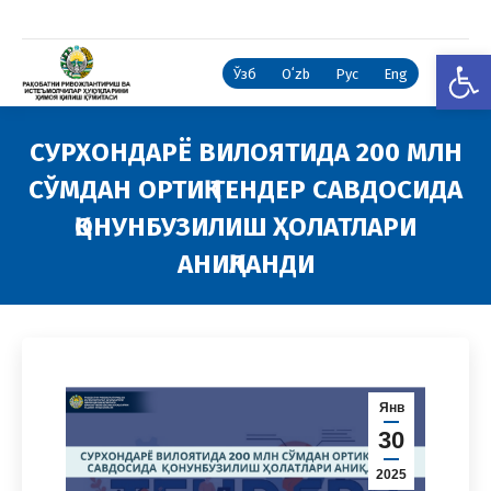
Open
Ўзб
Oʻzb
Рус
Eng
СУРХОНДАРЁ ВИЛОЯТИДА 200 МЛН
СЎМДАН ОРТИҚ ТЕНДЕР САВДОСИДА
ҚОНУНБУЗИЛИШ ҲОЛАТЛАРИ
АНИҚЛАНДИ
You are here:
Янв
30
2025