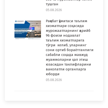
тушган
05.08.2026
Рақобат қўмитаси таълим
хизматлари соҳасида
мурожаатларнинг қарийб
96 фоизи нодавлат
таълим хизматларига
тўғри келиб, уларнинг
сони ортиб бораётганлиги
сабабли соҳада мавжуд
муаммоларни ҳал этиш
юзасидан таклифларини
ваколатли органларга
юборди
05.08.2026