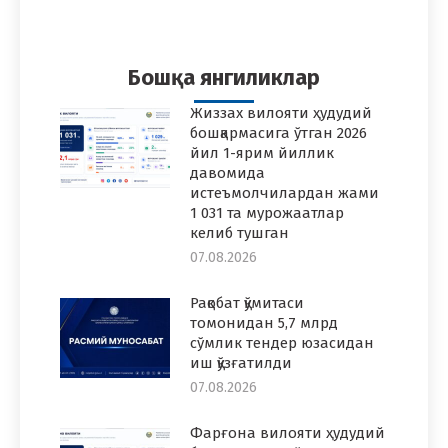
on
on
on
on
on
Facebook
Twitter
Pinterest
WhatsApp
LinkedIn
Бошқа янгиликлар
Жиззах вилояти ҳудудий
бошқармасига ўтган 2026
йил 1-ярим йиллик
давомида
истеъмолчилардан жами
1 031 та мурожаатлар
келиб тушган
07.08.2026
Рақобат қўмитаси
томонидан 5,7 млрд
сўмлик тендер юзасидан
иш қўзғатилди
07.08.2026
Фарғона вилояти ҳудудий