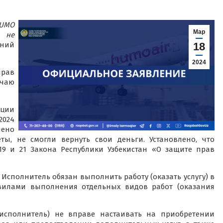
UMO
Мар
и не
ений
18
2024
прав
чаю
ации
2024
нено
ы, не смогли вернуть свои деньги. Установлено, что
9 и 21 Закона Республики Узбекистан «О защите прав
о Исполнитель обязан выполнить работу (оказать услугу) в
авилами выполнения отдельных видов работ (оказания
(исполнитель) не вправе настаивать на приобретении