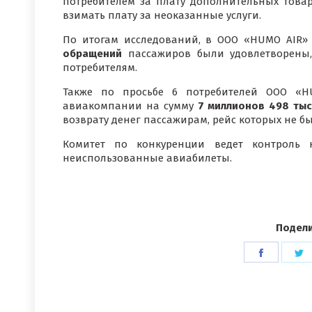
потребителем за плату дополнительных товар
взимать плату за неоказанные услуги.
По итогам исследований, в ООО «HUMO AIR»
обращений
пассажиров были удовлетворены
потребителям.
Также по просьбе 6 потребителей ООО «H
авиакомпании на сумму
7 миллионов 498 тыс
возврату денег пассажирам, рейс которых не б
Комитет по конкуренции ведет контроль 
неиспользованные авиабилеты.
Подели
Поделит
П
в
в
Faceboo
T