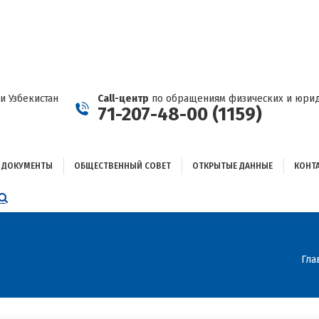
ДОКУМЕНТЫ
ОБЩЕСТВЕННЫЙ СОВЕТ
ОТКРЫТЫЕ ДАННЫЕ
КОНТАКТЫ
и Узбекистан
Call-центр
по обращениям физических и юрид
71-207-48-00 (1159)
ДОКУМЕНТЫ
ОБЩЕСТВЕННЫЙ СОВЕТ
ОТКРЫТЫЕ ДАННЫЕ
КОНТ
НИЦА
AGRAM
ЕТСЯ
ЫВАЕТСЯ
Вы 
Гла
ОМ