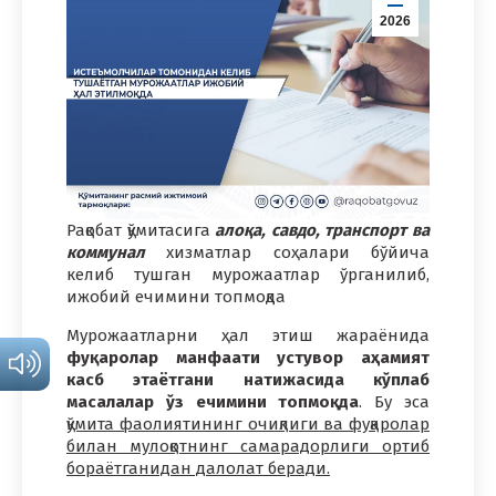
2026
Рақобат қўмитасига
алоқа, савдо, транспорт ва
коммунал
хизматлар соҳалари бўйича
келиб тушган мурожаатлар ўрганилиб,
ижобий ечимини топмоқда
Мурожаатларни ҳал этиш жараёнида
фуқаролар манфаати устувор аҳамият
касб этаётгани натижасида кўплаб
масалалар ўз ечимини топмоқда
. Бу эса
қўмита фаолиятининг очиқлиги ва фуқаролар
билан мулоқотнинг самарадорлиги ортиб
бораётганидан далолат беради.