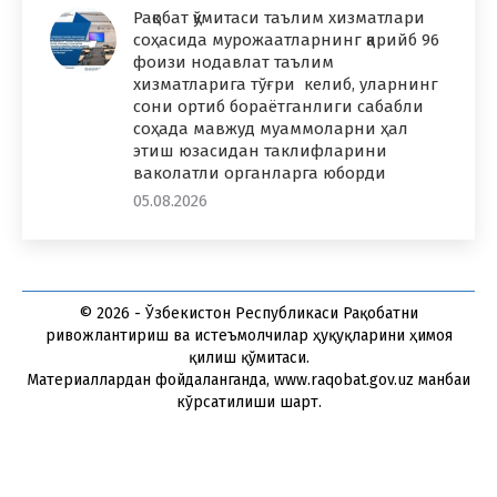
Рақобат қўмитаси таълим хизматлари
соҳасида мурожаатларнинг қарийб 96
фоизи нодавлат таълим
хизматларига тўғри келиб, уларнинг
сони ортиб бораётганлиги сабабли
соҳада мавжуд муаммоларни ҳал
этиш юзасидан таклифларини
ваколатли органларга юборди
05.08.2026
© 2026 - Ўзбекистон Республикаси Рақобатни
ривожлантириш ва истеъмолчилар ҳуқуқларини ҳимоя
қилиш қўмитаси.
Материаллардан фойдаланганда, www.raqobat.gov.uz манбаи
кўрсатилиши шарт.