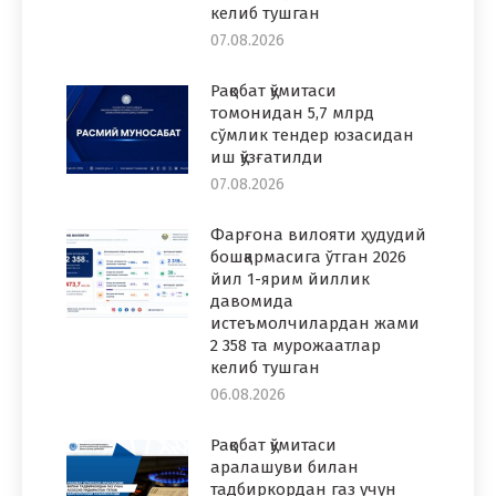
келиб тушган
07.08.2026
Рақобат қўмитаси
томонидан 5,7 млрд
сўмлик тендер юзасидан
иш қўзғатилди
07.08.2026
Фарғона вилояти ҳудудий
бошқармасига ўтган 2026
йил 1-ярим йиллик
давомида
истеъмолчилардан жами
2 358 та мурожаатлар
келиб тушган
06.08.2026
Рақобат қўмитаси
аралашуви билан
тадбиркордан газ учун