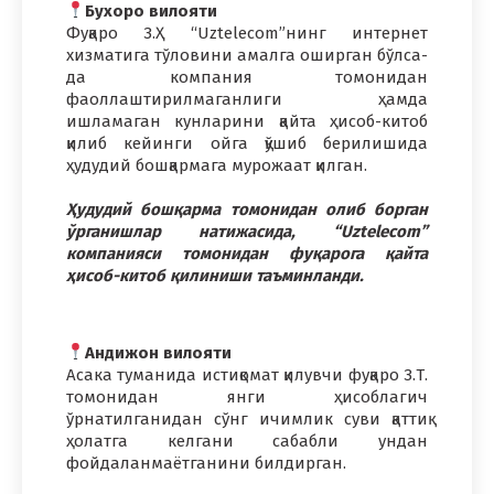
Бухоро вилояти
Фуқаро З.Ҳ “Uztelecom”нинг интернет
хизматига тўловини амалга оширган бўлса-
да компания томонидан
фаоллаштирилмаганлиги ҳамда
ишламаган кунларини қайта ҳисоб-китоб
қилиб кейинги ойга қўшиб берилишида
ҳудудий бошқармага мурожаат қилган.
Ҳудудий бошқарма томонидан олиб борган
ўрганишлар натижасида, “Uztelecom”
компанияси томонидан фуқарога қайта
ҳисоб-китоб қилиниши таъминланди.
Андижон вилояти
Асака туманида истиқомат қилувчи фуқаро З.Т.
томонидан янги ҳисоблагич
ўрнатилганидан сўнг ичимлик суви қаттиқ
ҳолатга келгани сабабли ундан
фойдаланмаётганини билдирган.