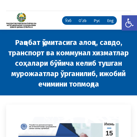
Open
Ўзб
Oʻzb
Рус
Eng
Рақобат қўмитасига алоқа, савдо,
транспорт ва коммунал хизматлар
соҳалари бўйича келиб тушган
мурожаатлар ўрганилиб, ижобий
ечимини топмоқда
You are here:
Июнь
15