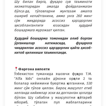
Шу билан бирга, фуқаро сув таъминоти
хизматларидан амалда фойдаланмаган
бўлса-да, тўловларни мунтазам амалга
ошириб келаётганини, аммо унга 260 минг
сўм миқдорида асоссиз қарздорлик
ҳисобланганлиги юзасидан ҳудудий
бошқармага мурожаат қилган.
Ҳудудий бошқарма томонидан олиб борган
ўрганишлар натижасида, фуқарога
чиқарилган асоссиз қарздорлик қайта ҳисоб-
китоб қилиниши таъминланди.
Фарғона вилояти
Ўзбекистон туманида яшовчи фуқаро Т.М.
“Alfa kids” онлайн дўкони орқали 2 та
болалар кийимини буюртма қилганини,
530
минг сўм тўлов қилган. Бироқ маҳсулот етиб
келганда кийимлар эски ва доғланган ҳолатда
бўлган
. Шу сабабли у маҳсулотни қайтариб
юбориб, тўлаган пул маблағларини