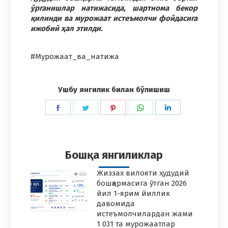
ўрганишлар натижасида, шартнома бекор
қилинди ва мурожаат истеъмолчи фойдасига
ижобий ҳал этилди.
#Мурожаат_ва_натижа
Ушбу янгилик билан бўлишиш
Share
Share
Share
Share
Share
on
on
on
on
on
Facebook
Twitter
Pinterest
WhatsApp
LinkedIn
Бошқа янгиликлар
Жиззах вилояти ҳудудий
бошқармасига ўтган 2026
йил 1-ярим йиллик
давомида
истеъмолчилардан жами
1 031 та мурожаатлар