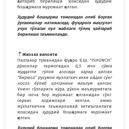
қайтариб берилиши юзасидан ҳудудий
бошқармага мурожаат қилган.
Ҳудудий бошқарма томонидан олиб борган
ўрганишлар натижасида, фуқарога маҳсулот
учун тўлаган пул маблағи тўлиқ қайтариб
берилиши таъминланди.
Жиззах вилояти
Пахтакор туманидан фуқаро Б.Ш. “ISHONCH”
дўконлар тармоғидан
6,5 млн сўмга
муддатли тўлов асосида харид қилган
“Бирюса” русумли музлаткич икки ойдан сўнг
носоз бўлиб қолганини маълум қилган
.
Унинг сўзларига кўра, дўкон маъмуриятига
бир неча бор мурожаат қилганидан сўнг
сервис ходимлари келган, аммо
музлаткични таъмирламай кетишганлиги
юзасидан ҳудудий бошқармага мурожаат
қилган.
Ҳудудий бошқарма томонидан олиб борган