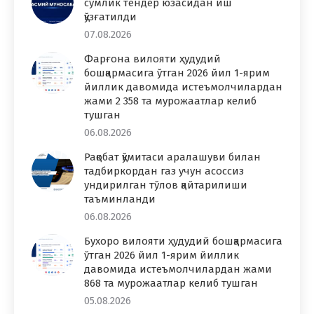
сўмлик тендер юзасидан иш
қўзғатилди
07.08.2026
Фарғона вилояти ҳудудий
бошқармасига ўтган 2026 йил 1-ярим
йиллик давомида истеъмолчилардан
жами 2 358 та мурожаатлар келиб
тушган
06.08.2026
Рақобат қўмитаси аралашуви билан
тадбиркордан газ учун асоссиз
ундирилган тўлов қайтарилиши
таъминланди
06.08.2026
Бухоро вилояти ҳудудий бошқармасига
ўтган 2026 йил 1-ярим йиллик
давомида истеъмолчилардан жами
868 та мурожаатлар келиб тушган
05.08.2026