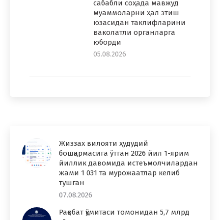
сабабли соҳада мавжуд
муаммоларни ҳал этиш
юзасидан таклифларини
ваколатли органларга
юборди
05.08.2026
Жиззах вилояти ҳудудий
бошқармасига ўтган 2026 йил 1-ярим
йиллик давомида истеъмолчилардан
жами 1 031 та мурожаатлар келиб
тушган
07.08.2026
Рақобат қўмитаси томонидан 5,7 млрд