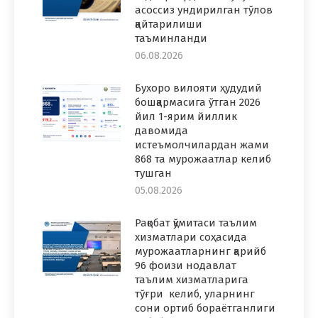
асоссиз ундирилган тўлов
қайтарилиши
таъминланди
06.08.2026
Бухоро вилояти ҳудудий
бошқармасига ўтган 2026
йил 1-ярим йиллик
давомида
истеъмолчилардан жами
868 та мурожаатлар келиб
тушган
05.08.2026
Рақобат қўмитаси таълим
хизматлари соҳасида
мурожаатларнинг қарийб
96 фоизи нодавлат
таълим хизматларига
тўғри келиб, уларнинг
сони ортиб бораётганлиги