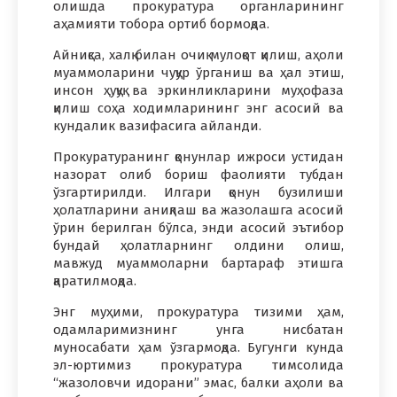
олишда прокуратура органларининг
аҳамияти тобора ортиб бормоқда.
Айниқса, халқ билан очиқ мулоқот қилиш, аҳоли
муаммоларини чуқур ўрганиш ва ҳал этиш,
инсон ҳуқуқ ва эркинликларини муҳофаза
қилиш соҳа ходимларининг энг асосий ва
кундалик вазифасига айланди.
Прокуратуранинг қонунлар ижроси устидан
назорат олиб бориш фаолияти тубдан
ўзгартирилди. Илгари қонун бузилиши
ҳолатларини аниқлаш ва жазолашга асосий
ўрин берилган бўлса, энди асосий эътибор
бундай ҳолатларнинг олдини олиш,
мавжуд муаммоларни бартараф этишга
қаратилмоқда.
Энг муҳими, прокуратура тизими ҳам,
одамларимизнинг унга нисбатан
муносабати ҳам ўзгармоқда. Бугунги кунда
эл-юртимиз прокуратура тимсолида
“жазоловчи идорани” эмас, балки аҳоли ва