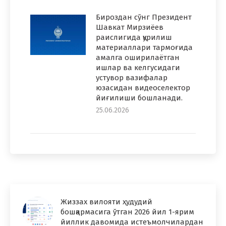
Бироздан сўнг Президент
Шавкат Мирзиёев
раислигида қурилиш
материаллари тармоғида
амалга оширилаётган
ишлар ва келгусидаги
устувор вазифалар
юзасидан видеоселектор
йиғилиши бошланади.
25.06.2026
Жиззах вилояти ҳудудий
бошқармасига ўтган 2026 йил 1-ярим
йиллик давомида истеъмолчилардан