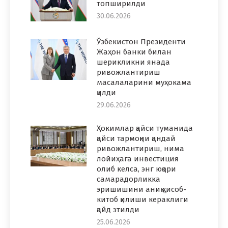
топширилди
30.06.2026
Ўзбекистон Президенти
Жаҳон банки билан
шерикликни янада
ривожлантириш
масалаларини муҳокама
қилди
29.06.2026
Ҳокимлар қайси туманида
қайси тармоқни қандай
ривожлантириш, нима
лойиҳага инвестиция
олиб келса, энг юқори
самарадорликка
эришишини аниқ ҳисоб-
китоб қилиши кераклиги
қайд этилди
25.06.2026