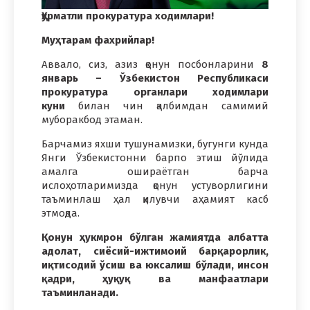
Ҳурматли прокуратура ходимлари!
Муҳтарам фахрийлар!
Аввало, сиз, азиз қонун посбонларини
8
январь – Ўзбекистон Республикаси
прокуратура органлари ходимлари
куни
билан чин қалбимдан самимий
муборакбод этаман.
Барчамиз яхши тушунамизки, бугунги кунда
Янги Ўзбекистонни барпо этиш йўлида
амалга ошираётган барча
ислоҳотларимизда қонун устуворлигини
таъминлаш ҳал қилувчи аҳамият касб
этмоқда.
Қонун ҳукмрон бўлган жамиятда албатта
адолат, сиёсий-ижтимоий барқарорлик,
иқтисодий ўсиш ва юксалиш бўлади, инсон
қадри, ҳуқуқ ва манфаатлари
таъминланади.