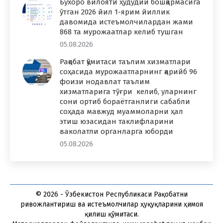
Бухоро вилояти ҳудудий бошқармасига
ўтган 2026 йил 1-ярим йиллик
давомида истеъмолчилардан жами
868 та мурожаатлар келиб тушган
05.08.2026
Рақобат қўмитаси таълим хизматлари
соҳасида мурожаатларнинг қарийб 96
фоизи нодавлат таълим
хизматларига тўғри келиб, уларнинг
сони ортиб бораётганлиги сабабли
соҳада мавжуд муаммоларни ҳал
этиш юзасидан таклифларини
ваколатли органларга юборди
05.08.2026
© 2026 - Ўзбекистон Республикаси Рақобатни
ривожлантириш ва истеъмолчилар ҳуқуқларини ҳимоя
қилиш қўмитаси.