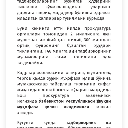
тадбиркорларнинг бузилган ҳуқуқларини
тиклашга кўмаклашадиган, уларнинг
дардига шерик, мададкор бўлишга ҳаракат
қиладиган халқпарвар тузилмани кўрмоқда.
Буни кейинги етти йилда прокуратура
органлари томонидан 2 миллионга яқин
мурожаат ижобий ҳал этилиб, 300 мингдан
ортиқ фуқаронинг бузилган ҳуқуқлари
тиклангани, 148 мингга яқин тадбиркорнинг
муаммоларига ечим топилгани ҳам
тасдиқлайди.
Кадрлар малакасини ошириш, шунингдек,
тергов ҳамда ҳуқуқни муҳофаза қилиш бўйича
мутахассислар тайёрлаш тизимини сифат
жиҳатидан янги босқичга кўтариш мақсадида
Бош прокуратура академияси
негизида
Ўзбекистон Республикаси Ҳуқуқни
муҳофаза қилиш академияси
ташкил
этилди.
Бугунги кунда
тадбиркорлик ва