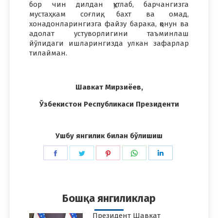
бор чин дилдан қутлаб, барчангизга
мустаҳкам соғлиқ, бахт ва омад,
хонадонларингизга файзу барака, қонун ва
адолат устуворлигини таъминлаш
йўлидаги ишларингизда улкан зафарлар
тилайман.
Шавкат Мирзиёев,
Ўзбекистон Республикаси Президенти
Ушбу янгилик билан бўлишиш
Share
Share
Share
Share
Share
on
on
on
on
on
Facebook
Twitter
Pinterest
WhatsApp
LinkedIn
Бошқа янгиликлар
Президент Шавкат