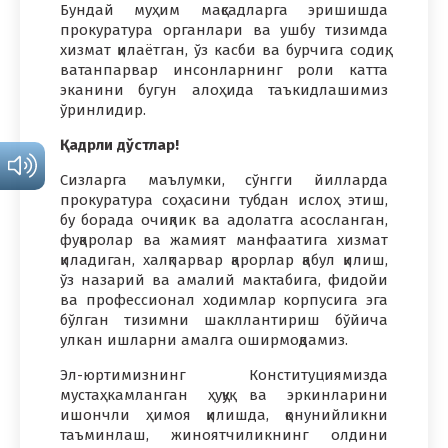
Бундай муҳим мақсадларга эришишда
прокуратура органлари ва ушбу тизимда
хизмат қилаётган, ўз касби ва бурчига содиқ,
ватанпарвар инсонларнинг роли катта
эканини бугун алоҳида таъкидлашимиз
ўринлидир.
Қадрли дўстлар!
Сизларга маълумки, сўнгги йилларда
прокуратура соҳасини тубдан ислоҳ этиш,
бу борада очиқлик ва адолатга асосланган,
фуқаролар ва жамият манфаатига хизмат
қиладиган, халқпарвар қарорлар қабул қилиш,
ўз назарий ва амалий мактабига, фидойи
ва профессионал ходимлар корпусига эга
бўлган тизимни шакллантириш бўйича
улкан ишларни амалга оширмоқдамиз.
Эл-юртимизнинг Конституциямизда
мустаҳкамланган ҳуқуқ ва эркинларини
ишончли ҳимоя қилишда, қонунийликни
таъминлаш, жиноятчиликнинг олдини