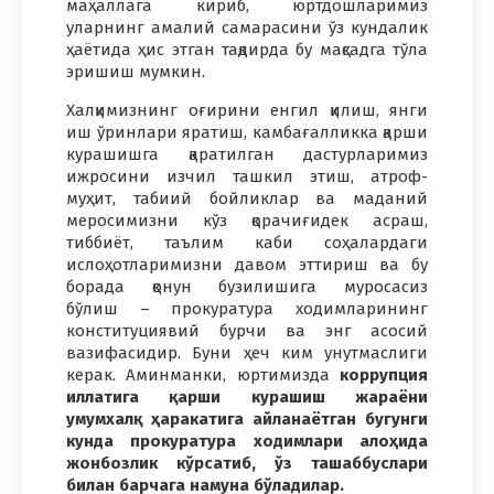
маҳаллага кириб, юртдошларимиз
уларнинг амалий самарасини ўз кундалик
ҳаётида ҳис этган тақдирда бу мақсадга тўла
эришиш мумкин.
Халқимизнинг оғирини енгил қилиш, янги
иш ўринлари яратиш, камбағалликка қарши
курашишга қаратилган дастурларимиз
ижросини изчил ташкил этиш, атроф-
муҳит, табиий бойликлар ва маданий
меросимизни кўз қорачиғидек асраш,
тиббиёт, таълим каби соҳалардаги
ислоҳотларимизни давом эттириш ва бу
борада қонун бузилишига муросасиз
бўлиш – прокуратура ходимларининг
конституциявий бурчи ва энг асосий
вазифасидир. Буни ҳеч ким унутмаслиги
керак. Аминманки, юртимизда
коррупция
иллатига қарши курашиш жараёни
умумхалқ ҳаракатига айланаётган бугунги
кунда прокуратура ходимлари алоҳида
жонбозлик кўрсатиб, ўз ташаббуслари
билан барчага намуна бўладилар.