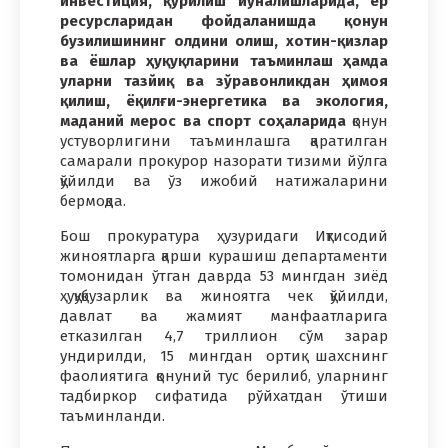
инвестиция, қурилиш йўналишларида, ер
ресурсларидан фойдаланишда қонун
бузилишининг олдини олиш, хотин-қизлар
ва ёшлар ҳуқуқларини таъминлаш ҳамда
уларни тазйиқ ва зўравонликдан ҳимоя
қилиш, ёқилғи-энергетика ва экология,
маданий мерос ва спорт соҳаларида
қонун
устуворлигини таъминлашга қаратилган
самарали прокурор назорати тизими йўлга
қўйилди ва ўз ижобий натижаларини
бермоқда.
Бош прокуратура ҳузуридаги Иқтисодий
жиноятларга қарши курашиш департаменти
томонидан ўтган даврда 53 мингдан зиёд
ҳуқуқбузарлик ва жиноятга чек қўйилди,
давлат ва жамият манфаатларига
етказилган 4,7 триллион сўм зарар
ундирилди, 15 мингдан ортиқ шахснинг
фаолиятига қонуний тус берилиб, уларнинг
тадбиркор сифатида рўйхатдан ўтиши
таъминланди.