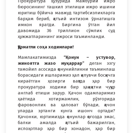
Прокуратура ҳузурида Мажбурий ижро
бюросининг ташкил этилиши ижро ишини
юритиш бўйича мавжуд тартибсизликларга
барҳам бериб, қатъий интизом ўрнатишга
имкон яратди. Биргина ўтган йил
давомида 36 триллион сўмлик суд
ҳужжатларининг ижроси таъминланди.
Ҳурматли соҳа ходимлари!
Мамлакатимизда
“Қонун – устувор,
жиноятга жазо муқаррар”
деган эзгу
тамойил асосида қонунийликни таъминлаш
борасидаги ишларимиз ҳал қилувчи босқичга
кираётган ҳозирги вақтда ҳар бир
прокуратура ходими бир ҳақиқатни чуқур
англаб етиши зарур. Қачон одамларимиз
ҳаётида хотиржамлик, рўзғорида
фаровонлик ва ҳаловат бўлади, қачон
уларда эртанги кунга ишонч ортади?
Қачонки, юртимизда қонунлар қоғозда эмас,
балки амалда қатъий бажарилган,
ислоҳотлар ҳар бир хонадон, ҳар бир