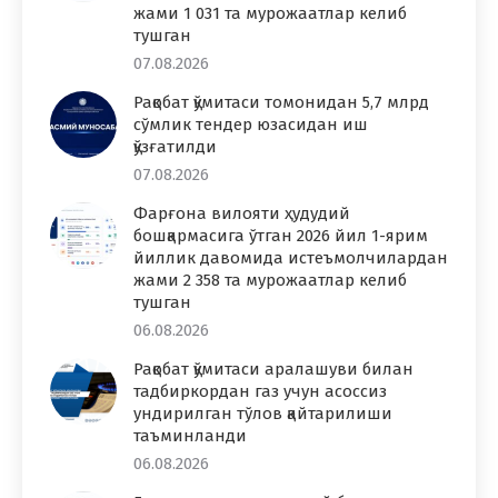
жами 1 031 та мурожаатлар келиб
тушган
07.08.2026
Рақобат қўмитаси томонидан 5,7 млрд
сўмлик тендер юзасидан иш
қўзғатилди
07.08.2026
Фарғона вилояти ҳудудий
бошқармасига ўтган 2026 йил 1-ярим
йиллик давомида истеъмолчилардан
жами 2 358 та мурожаатлар келиб
тушган
06.08.2026
Рақобат қўмитаси аралашуви билан
тадбиркордан газ учун асоссиз
ундирилган тўлов қайтарилиши
таъминланди
06.08.2026