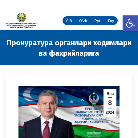
Open
Ўзб
Oʻzb
Рус
Eng
Прокуратура органлари ходимлари
ва фахрийларига
You are here:
Янв
8
2024