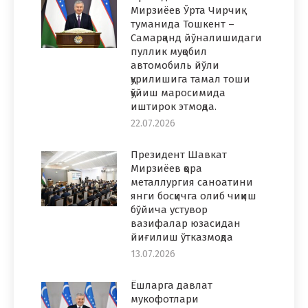
Мирзиёев Ўрта Чирчиқ
туманида Тошкент –
Самарқанд йўналишидаги
пуллик муқобил
автомобиль йўли
қурилишига тамал тоши
қўйиш маросимида
иштирок этмоқда.
22.07.2026
Президент Шавкат
Мирзиёев қора
металлургия саноатини
янги босқичга олиб чиқиш
бўйича устувор
вазифалар юзасидан
йиғилиш ўтказмоқда
13.07.2026
Ёшларга давлат
мукофотлари