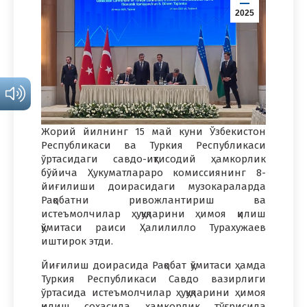
2025
Жорий йилнинг 15 май куни Ўзбекистон
Республикаси ва Туркия Республикаси
ўртасидаги савдо-иқтисодий ҳамкорлик
бўйича Ҳукуматлараро комиссиянинг 8-
йиғилиши доирасидаги музокараларда
Рақобатни ривожлантириш ва
истеъмолчилар ҳуқуқларини ҳимоя қилиш
қўмитаси раиси Ҳалилилло Турахужаев
иштирок этди.
Йиғилиш доирасида Рақобат қўмитаси ҳамда
Туркия Республикаси Савдо вазирлиги
ўртасида истеъмолчилар ҳуқуқларини ҳимоя
қилиш соҳасида ҳамкорлик тўғрисида