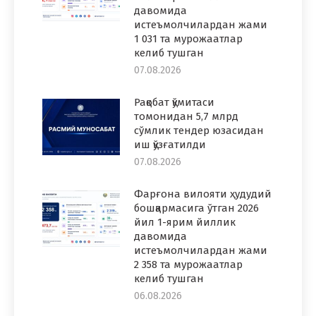
давомида
истеъмолчилардан жами
1 031 та мурожаатлар
келиб тушган
07.08.2026
Рақобат қўмитаси
томонидан 5,7 млрд
сўмлик тендер юзасидан
иш қўзғатилди
07.08.2026
Фарғона вилояти ҳудудий
бошқармасига ўтган 2026
йил 1-ярим йиллик
давомида
истеъмолчилардан жами
2 358 та мурожаатлар
келиб тушган
06.08.2026