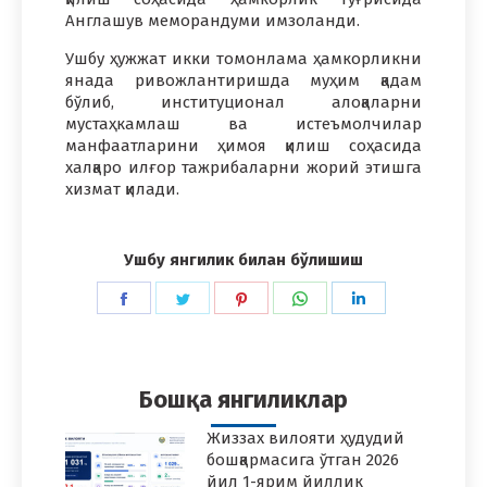
Англашув меморандуми имзоланди.
Ушбу ҳужжат икки томонлама ҳамкорликни
янада ривожлантиришда муҳим қадам
бўлиб, институционал алоқаларни
мустаҳкамлаш ва истеъмолчилар
манфаатларини ҳимоя қилиш соҳасида
халқаро илғор тажрибаларни жорий этишга
хизмат қилади.
Ушбу янгилик билан бўлишиш
Share
Share
Share
Share
Share
on
on
on
on
on
Facebook
Twitter
Pinterest
WhatsApp
LinkedIn
Бошқа янгиликлар
Жиззах вилояти ҳудудий
бошқармасига ўтган 2026
йил 1-ярим йиллик