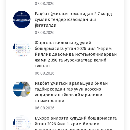
07.08.2026
Рақобат қўмитаси томонидан 5,7 млрд
сўмлик тендер юзасидан иш
қўзғатилди
07.08.2026
Фарғона вилояти ҳудудий
бошқармасига ўтган 2026 йил 1-ярим
йиллик давомида истеъмолчилардан
жами 2 358 та мурожаатлар келиб
тушган
06.08.2026
Рақобат қўмитаси аралашуви билан
тадбиркордан газ учун асоссиз
ундирилган тўлов қайтарилиши
таъминланди
06.08.2026
Бухоро вилояти ҳудудий бошқармасига
ўтган 2026 йил 1-ярим йиллик
давомида истеъмолчилардан жами