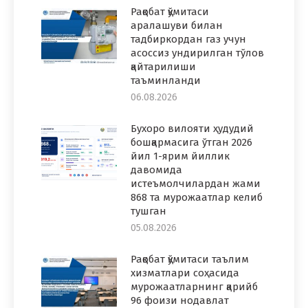
Рақобат қўмитаси
аралашуви билан
тадбиркордан газ учун
асоссиз ундирилган тўлов
қайтарилиши
таъминланди
06.08.2026
Бухоро вилояти ҳудудий
бошқармасига ўтган 2026
йил 1-ярим йиллик
давомида
истеъмолчилардан жами
868 та мурожаатлар келиб
тушган
05.08.2026
Рақобат қўмитаси таълим
хизматлари соҳасида
мурожаатларнинг қарийб
96 фоизи нодавлат