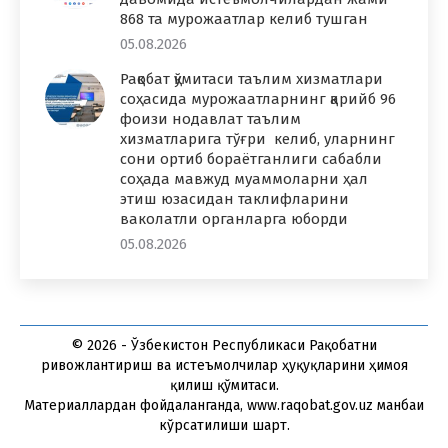
868 та мурожаатлар келиб тушган
05.08.2026
Рақобат қўмитаси таълим хизматлари
соҳасида мурожаатларнинг қарийб 96
фоизи нодавлат таълим
хизматларига тўғри келиб, уларнинг
сони ортиб бораётганлиги сабабли
соҳада мавжуд муаммоларни ҳал
этиш юзасидан таклифларини
ваколатли органларга юборди
05.08.2026
© 2026 - Ўзбекистон Республикаси Рақобатни
ривожлантириш ва истеъмолчилар ҳуқуқларини ҳимоя
қилиш қўмитаси.
Материаллардан фойдаланганда, www.raqobat.gov.uz манбаи
кўрсатилиши шарт.