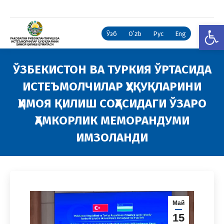
Open
Ўзб
Oʻzb
Рус
Eng
ЎЗБЕКИСТОН ВА ТУРКИЯ ЎРТАСИДА
ИСТЕЪМОЛЧИЛАР ҲУҚУҚЛАРИНИ
ҲИМОЯ ҚИЛИШ СОҲАСИДАГИ ЎЗАРО
ҲАМКОРЛИК МЕМОРАНДУМИ
ИМЗОЛАНДИ
You are here:
Май
15