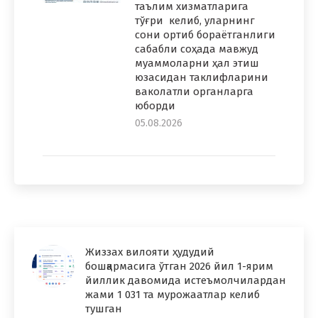
таълим хизматларига
тўғри келиб, уларнинг
сони ортиб бораётганлиги
сабабли соҳада мавжуд
муаммоларни ҳал этиш
юзасидан таклифларини
ваколатли органларга
юборди
05.08.2026
Жиззах вилояти ҳудудий
бошқармасига ўтган 2026 йил 1-ярим
йиллик давомида истеъмолчилардан
жами 1 031 та мурожаатлар келиб
тушган