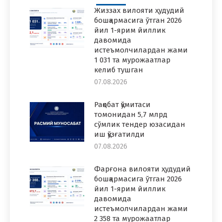
Жиззах вилояти ҳудудий
бошқармасига ўтган 2026
йил 1-ярим йиллик
давомида
истеъмолчилардан жами
1 031 та мурожаатлар
келиб тушган
07.08.2026
Рақобат қўмитаси
томонидан 5,7 млрд
сўмлик тендер юзасидан
иш қўзғатилди
07.08.2026
Фарғона вилояти ҳудудий
бошқармасига ўтган 2026
йил 1-ярим йиллик
давомида
истеъмолчилардан жами
2 358 та мурожаатлар