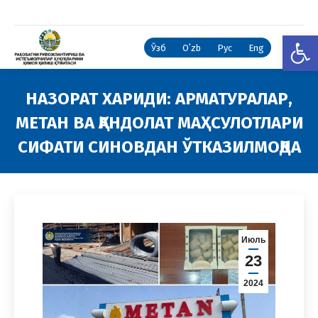
Open
Ўзб
Oʻzb
Рус
Eng
НАЗОРАТ ХАРИДИ: АРМАТУРАЛАР,
МЕТАН ВА ҚАНДОЛАТ МАҲСУЛОТЛАРИ
СИФАТИ СИНОВДАН ЎТКАЗИЛМОҚДА
You are here:
Июль
23
2024