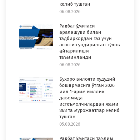
келиб тушган
06.08.2026
Рақобат қўмитаси
аралашуви билан
тадбиркордан газ учун
асоссиз ундирилган тўлов
қайтарилиши
таъминланди
06.08.2026
Бухоро вилояти ҳудудий
бошқармасига ўтган 2026
йил 1-ярим йиллик
давомида
истеъмолчилардан жами
868 та мурожаатлар келиб
тушган
05.08.2026
Рақобат қўмитаси таълим