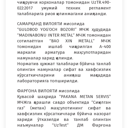
чиқарувчи корхоналар томонидан UzTR.490-
022:2017 умумий техник регламент
талабларига риоя қилинмагани аниқланди.
САМАРҚАНД ВИЛОЯТИ мисолида
“GULOBOD YOG‘OCH BOZORI” МЧЖ ҳудудида
“MADINABONU INTER METAL” МЧЖ томонидан
сотилаётган “BAO XIN METALL” МЧЖ
томонидан ишлаб чиқарилган А-400
маркали арматура маҳсулотларидан
намуналар харид қилинди.
Норматив ҳужжат талаблари бўйича танлаб
олинган намуналар сифат ва хавфсизлик
кўрсаткичларини аниқлаш мақсадида
лабораторияга топширилди.
ФАРҒОНА ВИЛОЯТИ мисолида
Қувасой шаҳрида “PAKANA METAN SERVIS”
МЧЖга қарашли савдо объектида “Сиқилган
газ” (метан) маҳсулотининг сифат ва
хавфсизлик кўрсаткичлари бўйича назорат
хариди ўтказилди ва танлаб олинган
наъмуналар “UzTest” ДМ Фарғона