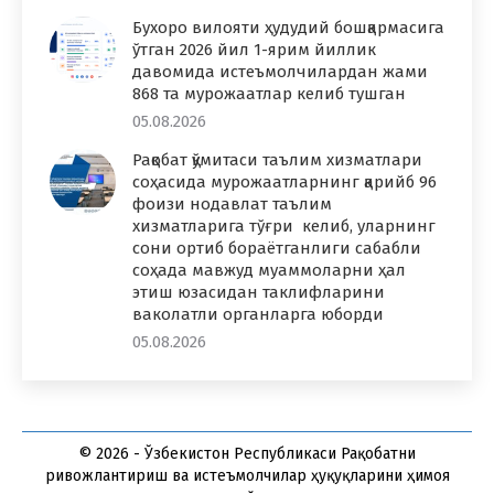
Бухоро вилояти ҳудудий бошқармасига
ўтган 2026 йил 1-ярим йиллик
давомида истеъмолчилардан жами
868 та мурожаатлар келиб тушган
05.08.2026
Рақобат қўмитаси таълим хизматлари
соҳасида мурожаатларнинг қарийб 96
фоизи нодавлат таълим
хизматларига тўғри келиб, уларнинг
сони ортиб бораётганлиги сабабли
соҳада мавжуд муаммоларни ҳал
этиш юзасидан таклифларини
ваколатли органларга юборди
05.08.2026
© 2026 - Ўзбекистон Республикаси Рақобатни
ривожлантириш ва истеъмолчилар ҳуқуқларини ҳимоя