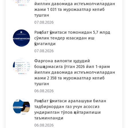
йиллик давомида истеъмолчилардан
жами 1 031 та мурожаатлар келиб
тушган
07.08.2026
Рақобат қўмитаси томонидан 5,7 млрд
сўмлик тендер юзасидан иш
қўзғатилди
07.08.2026
Фарғона вилояти ҳудудий
бошқармасига ўтган 2026 йил 1-ярим
йиллик давомида истеъмолчилардан
жами 2 358 та мурожаатлар келиб
тушган
06.08.2026
Рақобат қўмитаси аралашуви билан
тадбиркордан газ учун асоссиз
ундирилган тўлов қайтарилиши
таъминланди
06.08.2026