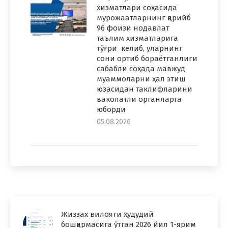
хизматлари соҳасида
мурожаатларнинг қарийб
96 фоизи нодавлат
таълим хизматларига
тўғри келиб, уларнинг
сони ортиб бораётганлиги
сабабли соҳада мавжуд
муаммоларни ҳал этиш
юзасидан таклифларини
ваколатли органларга
юборди
05.08.2026
Жиззах вилояти ҳудудий
бошқармасига ўтган 2026 йил 1-ярим