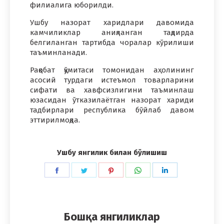
филиалига юборилди.
Ушбу назорат харидлари давомида
камчиликлар аниқланган тақдирда
белгиланган тартибда чоралар кўрилиши
таъминланади.
Рақобат қўмитаси томонидан аҳолининг
асосий турдаги истеъмол товарларини
сифати ва хавфсизлигини таъминлаш
юзасидан ўтказилаётган назорат хариди
тадбирлари республика бўйлаб давом
эттирилмоқда.
Ушбу янгилик билан бўлишиш
Share
Share
Share
Share
Share
on
on
on
on
on
Facebook
Twitter
Pinterest
WhatsApp
LinkedIn
Бошқа янгиликлар