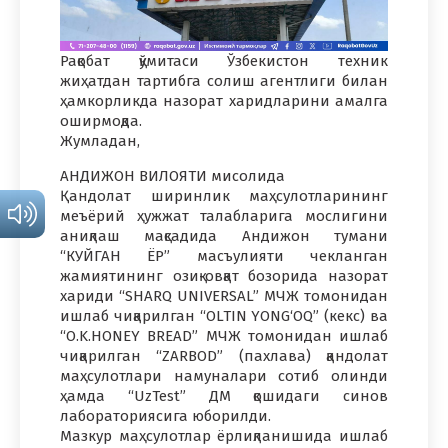
Рақобат қўмитаси Ўзбекистон техник
жиҳатдан тартибга солиш агентлиги билан
ҳамкорликда назорат харидларини амалга
оширмоқда.
Жумладан,
АНДИЖОН ВИЛОЯТИ мисолида
Қандолат ширинлик маҳсулотларининг
меъёрий ҳужжат талабларига мослигини
аниқлаш мақсадида Андижон тумани
“КУЙГАН ЁР” масъулияти чекланган
жамиятининг озиқ-овқат бозорида назорат
хариди “SHARQ UNIVERSAL” МЧЖ томонидан
ишлаб чиқарилган “OLTIN YONG‘OQ” (кекс) ва
“O.K.HONEY BREAD” МЧЖ томонидан ишлаб
чиқарилган “ZARBOD” (пахлава) қандолат
маҳсулотлари намуналари сотиб олинди
ҳамда “UzTest” ДМ қошидаги синов
лабораториясига юборилди.
Мазкур маҳсулотлар ёрлиқланишида ишлаб