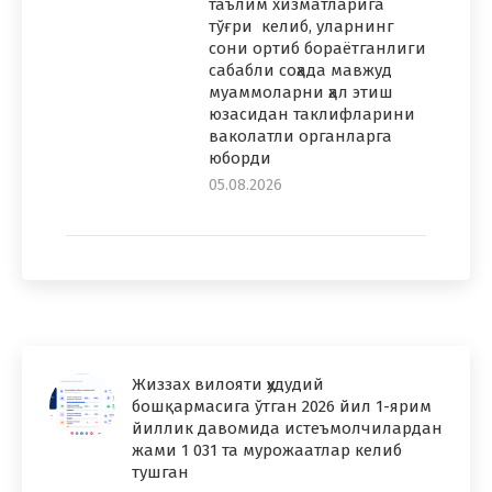
таълим хизматларига
тўғри келиб, уларнинг
сони ортиб бораётганлиги
сабабли соҳада мавжуд
муаммоларни ҳал этиш
юзасидан таклифларини
ваколатли органларга
юборди
05.08.2026
Жиззах вилояти ҳудудий
бошқармасига ўтган 2026 йил 1-ярим
йиллик давомида истеъмолчилардан
жами 1 031 та мурожаатлар келиб
тушган