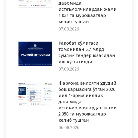
давомида
истеъмолчилардан жами
1 031 та мурожаатлар
келиб тушган
07.08.2026
Рақобат қўмитаси
томонидан 5,7 млрд
сўмлик тендер юзасидан
иш қўзғатилди
07.08.2026
Фарғона вилояти ҳудудий
бошқармасига ўтган 2026
йил 1-ярим йиллик
давомида
истеъмолчилардан жами
2 358 та мурожаатлар
келиб тушган
06.08.2026