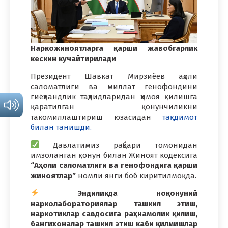
Наркожиноятларга қарши жавобгарлик
кескин кучайтирилади
Президент Шавкат Мирзиёев аҳоли
саломатлиги ва миллат генофондини
гиёҳвандлик таҳдидларидан ҳимоя қилишга
қаратилган қонунчиликни
такомиллаштириш юзасидан
тақдимот
билан танишди.
Давлатимиз раҳбари томонидан
имзоланган қонун билан Жиноят кодексига
“Аҳоли саломатлиги ва генофондига қарши
жиноятлар”
номли янги боб киритилмоқда.
Эндиликда ноқонуний
нарколабораториялар ташкил этиш,
наркотиклар савдосига раҳнамолик қилиш,
бангихоналар ташкил этиш каби қилмишлар