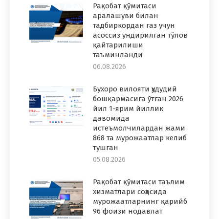
Рақобат қўмитаси
аралашуви билан
тадбиркордан газ учун
асоссиз ундирилган тўлов
қайтарилиши
таъминланди
06.08.2026
Бухоро вилояти ҳудудий
бошқармасига ўтган 2026
йил 1-ярим йиллик
давомида
истеъмолчилардан жами
868 та мурожаатлар келиб
тушган
05.08.2026
Рақобат қўмитаси таълим
хизматлари соҳасида
мурожаатларнинг қарийб
96 фоизи нодавлат