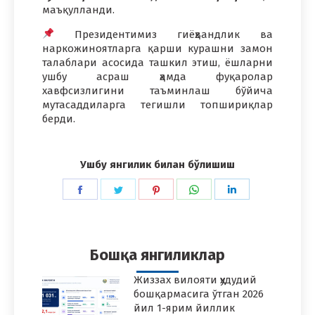
маъқулланди.
Президентимиз гиёҳвандлик ва
наркожиноятларга қарши курашни замон
талаблари асосида ташкил этиш, ёшларни
ушбу асраш ҳамда фуқаролар
хавфсизлигини таъминлаш бўйича
мутасаддиларга тегишли топшириқлар
берди.
Ушбу янгилик билан бўлишиш
Share
Share
Share
Share
Share
on
on
on
on
on
Facebook
Twitter
Pinterest
WhatsApp
LinkedIn
Бошқа янгиликлар
Жиззах вилояти ҳудудий
бошқармасига ўтган 2026
йил 1-ярим йиллик