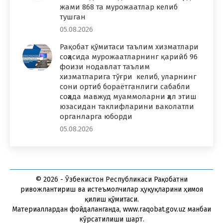
жами 868 та мурожаатлар келиб
тушган
05.08.2026
Рақобат қўмитаси таълим хизматлари
соҳасида мурожаатларнинг қарийб 96
фоизи нодавлат таълим
хизматларига тўғри келиб, уларнинг
сони ортиб бораётганлиги сабабли
соҳада мавжуд муаммоларни ҳал этиш
юзасидан таклифларини ваколатли
органларга юборди
05.08.2026
© 2026 - Ўзбекистон Республикаси Рақобатни
ривожлантириш ва истеъмолчилар ҳуқуқларини ҳимоя
қилиш қўмитаси.
Материаллардан фойдаланганда, www.raqobat.gov.uz манбаи
кўрсатилиши шарт.