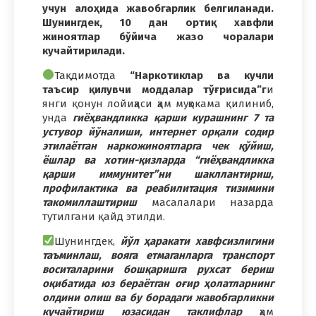
учун алоҳида жавобгарлик белгиланади.
Шунингдек, 10 дан ортиқ хавфли
жиноятлар бўйича жазо чоралари
кучайтирилади.
Тақдимотда
“Наркотиклар ва кучли
таъсир қилувчи моддалар тўғрисида”г
и
янги қонун лойиҳаси ҳам муҳокама қилиниб,
унда
гиёҳвандликка қарши курашнинг 7 та
устувор йўналиши, интернет орқали содир
этилаётган наркожиноятларга чек қўйиш,
ёшлар ва хотин-қизларда “гиёҳвандликка
қарши иммунитет”ни шакллантириш,
профилактика ва реабилитация тизимини
такомиллаштириш
масалалари назарда
тутилгани қайд этилди.
Шунингдек,
йўл ҳаракати хавфсизлигини
таъминлаш, вояга етмаганларга транспорт
воситаларини бошқаришга рухсат бериш
оқибатида юз бераётган оғир ҳолатларнинг
олдини олиш ва бу борадаги жавобгарликни
кучайтириш юзасидан таклифлар
ҳам