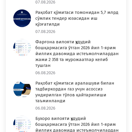
07.08.2026
Рақобат қўмитаси томонидан 5,7 млрд
сўмлик тендер юзасидан иш
қўзғатилди
07.08.2026
Фарғона вилояти ҳудудий
бошқармасига ўтган 2026 йил 1-ярим
йиллик давомида истеъмолчилардан
жами 2 358 та мурожаатлар келиб
тушган
06.08.2026
Рақобат қўмитаси аралашуви билан
тадбиркордан газ учун асоссиз
ундирилган тўлов қайтарилиши
таъминланди
06.08.2026
Бухоро вилояти ҳудудий
бошқармасига ўтган 2026 йил 1-ярим
йиллик давомида истеъмолчилардан