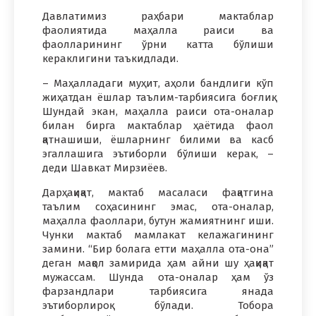
Давлатимиз раҳбари мактаблар
фаолиятида маҳалла раиси ва
фаолларининг ўрни катта бўлиши
кераклигини таъкидлади.
– Маҳалладаги муҳит, аҳоли бандлиги кўп
жиҳатдан ёшлар таълим-тарбиясига боғлиқ.
Шундай экан, маҳалла раиси ота-оналар
билан бирга мактаблар ҳаётида фаол
қатнашиши, ёшларнинг билими ва касб
эгаллашига эътиборли бўлиши керак, –
деди Шавкат Мирзиёев.
Дарҳақиқат, мактаб масаласи фақатгина
таълим соҳасининг эмас, ота-оналар,
маҳалла фаоллари, бутун жамиятнинг иши.
Чунки мактаб мамлакат келажагининг
замини. “Бир болага етти маҳалла ота-она”
деган мақол замирида ҳам айни шу ҳақиқат
мужассам. Шунда ота-оналар ҳам ўз
фарзандлари тарбиясига янада
эътиборлироқ бўлади. Тобора