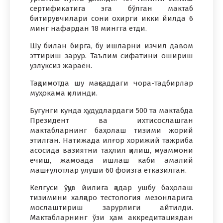
сертификатига эга бўлган мактаб
битирувчилари сони охирги икки йилда 6
минг нафардан 18 мингга етди.
Шу билан бирга, бу ишларни изчил давом
эттириш зарур. Таълим сифатини ошириш
узлуксиз жараён.
Тақдимотда шу мақсаддаги чора-тадбирлар
муҳокама қилинди.
Бугунги кунда ҳудудлардаги 500 та мактабда
Президент ва ихтисослашган
мактабларнинг баҳолаш тизими жорий
этилган. Натижада илғор хорижий тажриба
асосида вазиятни таҳлил қилиш, муаммони
ечиш, жамоада ишлаш каби амалий
машғулотлар улуши 60 фоизга етказилган.
Келгуси ўқув йилига қадар ушбу баҳолаш
тизимини халқаро тестология мезонларига
мослаштириш зарурлиги айтилди.
Мактабларнинг ўзи ҳам аккредитациядан