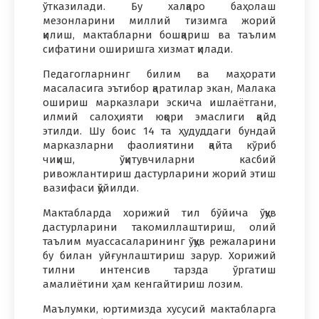
ўтказилади. Бу халқаро баҳолаш
мезонларини миллий тизимга жорий
қилиш, мактабларни бошқариш ва таълим
сифатини оширишга хизмат қилади.
Педагогларнинг билим ва маҳорати
масаласига эътибор қаратилар экан, Малака
ошириш марказлари эскича ишлаётгани,
илмий салоҳияти юқори эмаслиги қайд
этилди. Шу боис 14 та ҳудуддаги бундай
марказларни фаолиятини қайта кўриб
чиқиш, ўқитувчиларни касбий
ривожлантириш дастурларини жорий этиш
вазифаси қўйилди.
Мактабларда хорижий тил бўйича ўқув
дастурларини такомиллаштириш, олий
таълим муассасаларининг ўқув режаларини
бу билан уйғунлаштириш зарур. Хорижий
тилни интенсив тарзда ўргатиш
амалиётини ҳам кенгайтириш лозим.
Маълумки, юртимизда хусусий мактабларга