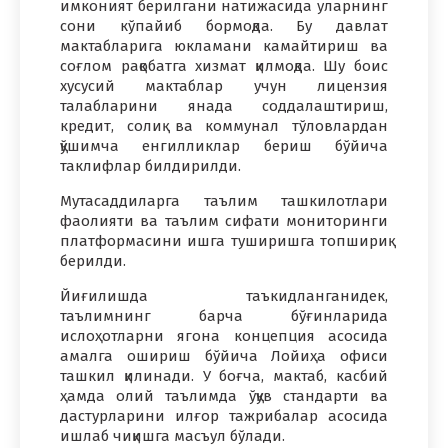
имконият берилгани натижасида уларнинг
сони кўпайиб бормоқда. Бу давлат
мактабларига юкламани камайтириш ва
соғлом рақобатга хизмат қилмоқда. Шу боис
хусусий мактаблар учун лицензия
талабларини янада соддалаштириш,
кредит, солиқ ва коммунал тўловлардан
қўшимча енгилликлар бериш бўйича
таклифлар билдирилди.
Мутасаддиларга таълим ташкилотлари
фаолияти ва таълим сифати мониторинги
платформасини ишга туширишга топшириқ
берилди.
Йиғилишда таъкидланганидек,
таълимнинг барча бўғинларида
ислоҳотларни ягона концепция асосида
амалга ошириш бўйича Лойиҳа офиси
ташкил қилинади. У боғча, мактаб, касбий
ҳамда олий таълимда ўқув стандарти ва
дастурларини илғор тажрибалар асосида
ишлаб чиқишга масъул бўлади.