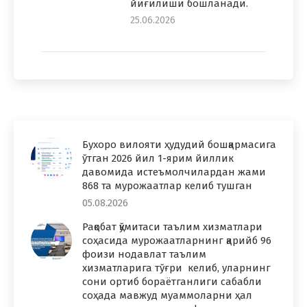
йиғилиши бошланади.
25.06.2026
Бухоро вилояти ҳудудий бошқармасига
ўтган 2026 йил 1-ярим йиллик
давомида истеъмолчилардан жами
868 та мурожаатлар келиб тушган
05.08.2026
Рақобат қўмитаси таълим хизматлари
соҳасида мурожаатларнинг қарийб 96
фоизи нодавлат таълим
хизматларига тўғри келиб, уларнинг
сони ортиб бораётганлиги сабабли
соҳада мавжуд муаммоларни ҳал