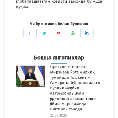
глобаллашаётган ҳозирги замонда бу жуда
муҳим.
Ушбу янгилик билан бўлишиш
Share
Share
Share
Share
Share
on
on
on
on
on
Facebook
Twitter
Pinterest
WhatsApp
LinkedIn
Бошқа янгиликлар
Президент Шавкат
Мирзиёев Ўрта Чирчиқ
туманида Тошкент –
Самарқанд йўналишидаги
пуллик муқобил
автомобиль йўли
қурилишига тамал тоши
қўйиш маросимида
иштирок этмоқда.
22.07.2026