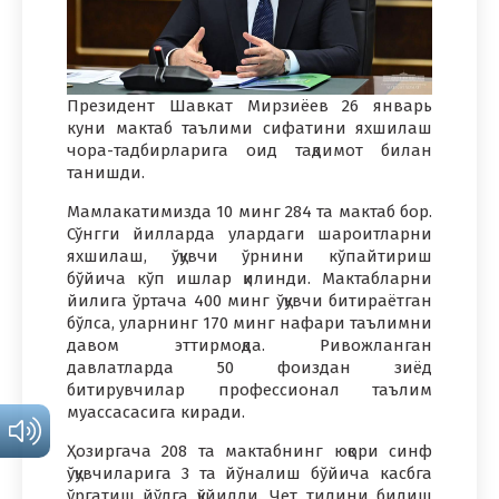
Президент Шавкат Мирзиёев 26 январь
куни мактаб таълими сифатини яхшилаш
чора-тадбирларига оид тақдимот билан
танишди.
Мамлакатимизда 10 минг 284 та мактаб бор.
Сўнгги йилларда улардаги шароитларни
яхшилаш, ўқувчи ўрнини кўпайтириш
бўйича кўп ишлар қилинди. Мактабларни
йилига ўртача 400 минг ўқувчи битираётган
бўлса, уларнинг 170 минг нафари таълимни
давом эттирмоқда. Ривожланган
давлатларда 50 фоиздан зиёд
битирувчилар профессионал таълим
муассасасига киради.
Ҳозиргача 208 та мактабнинг юқори синф
ўқувчиларига 3 та йўналиш бўйича касбга
ўргатиш йўлга қўйилди. Чет тилини билиш