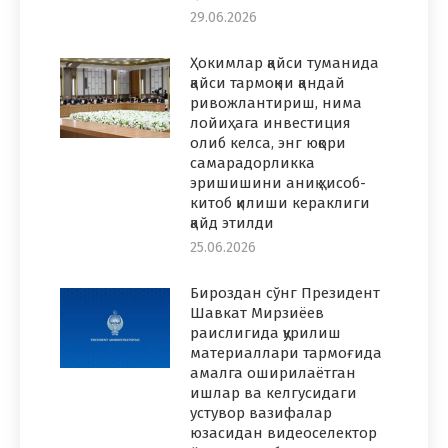
29.06.2026
Ҳокимлар қайси туманида
қайси тармоқни қандай
ривожлантириш, нима
лойиҳага инвестиция
олиб келса, энг юқори
самарадорликка
эришишини аниқ ҳисоб-
китоб қилиши кераклиги
қайд этилди
25.06.2026
Бироздан сўнг Президент
Шавкат Мирзиёев
раислигида қурилиш
материаллари тармоғида
амалга оширилаётган
ишлар ва келгусидаги
устувор вазифалар
юзасидан видеоселектор