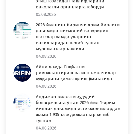
этиш юзасидан таклифларини
ваколатли органларга юборди
05.08.2026
2026 йилнинг биринчи ярим йиллиги
давомида жисмоний ва юридик
шахслар ҳамда уларнинг
вакилларидан келиб тушган
мурожаатлар таҳлили
04.08.2026
Айни дамда Рақобатни
ривожлантириш ва истеъмолчилар
ҳуқуқларини ҳимоя қилиш қўмитасида
04.08.2026
Андижон вилояти ҳудудий
бошқармасига ўтган 2026 йил 1-ярим
йиллик давомида истеъмолчилардан
жами 1 935 та мурожаатлар келиб
тушган
04.08.2026