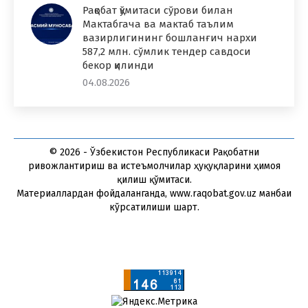
Рақобат қўмитаси сўрови билан
Мактабгача ва мактаб таълим
вазирлигининг бошланғич нархи
587,2 млн. сўмлик тендер савдоси
бекор қилинди
04.08.2026
© 2026 - Ўзбекистон Республикаси Рақобатни
ривожлантириш ва истеъмолчилар ҳуқуқларини ҳимоя
қилиш қўмитаси.
Материаллардан фойдаланганда, www.raqobat.gov.uz манбаи
кўрсатилиши шарт.