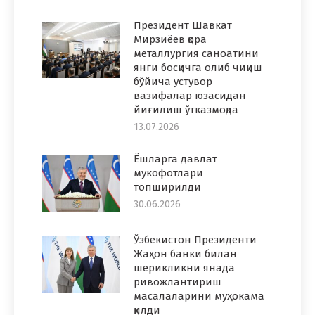
Президент Шавкат
Мирзиёев қора
металлургия саноатини
янги босқичга олиб чиқиш
бўйича устувор
вазифалар юзасидан
йиғилиш ўтказмоқда
13.07.2026
Ёшларга давлат
мукофотлари
топширилди
30.06.2026
Ўзбекистон Президенти
Жаҳон банки билан
шерикликни янада
ривожлантириш
масалаларини муҳокама
қилди