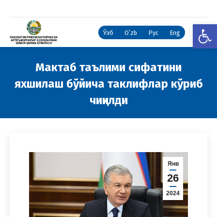
Open
Ўзб
Oʻzb
Рус
Eng
Мактаб таълими сифатини
яхшилаш бўйича таклифлар кўриб
чиқилди
You are here:
Янв
26
2024