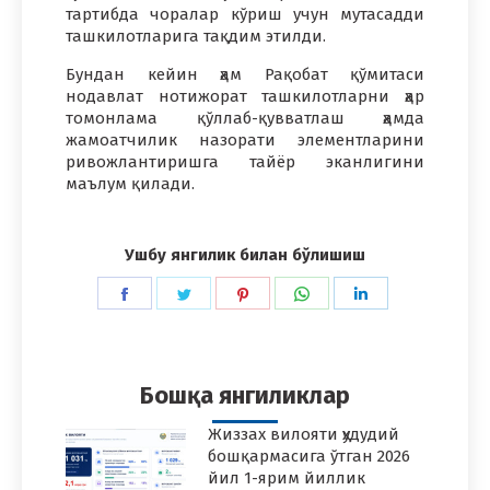
тартибда чоралар кўриш учун мутасадди
ташкилотларига тақдим этилди.
Бундан кейин ҳам Рақобат қўмитаси
нодавлат нотижорат ташкилотларни ҳар
томонлама қўллаб-қувватлаш ҳамда
жамоатчилик назорати элементларини
ривожлантиришга тайёр эканлигини
маълум қилади.
Ушбу янгилик билан бўлишиш
Share
Share
Share
Share
Share
on
on
on
on
on
Facebook
Twitter
Pinterest
WhatsApp
LinkedIn
Бошқа янгиликлар
Жиззах вилояти ҳудудий
бошқармасига ўтган 2026
йил 1-ярим йиллик