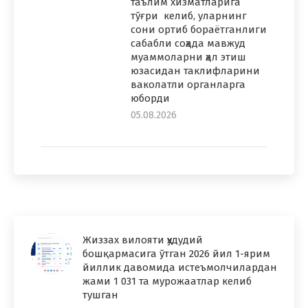
таълим хизматларига
тўғри келиб, уларнинг
сони ортиб бораётганлиги
сабабли соҳада мавжуд
муаммоларни ҳал этиш
юзасидан таклифларини
ваколатли органларга
юборди
05.08.2026
Жиззах вилояти ҳудудий
бошқармасига ўтган 2026 йил 1-ярим
йиллик давомида истеъмолчилардан
жами 1 031 та мурожаатлар келиб
тушган