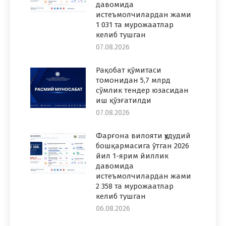
давомида
истеъмолчилардан жами
1 031 та мурожаатлар
келиб тушган
07.08.2026
Рақобат қўмитаси
томонидан 5,7 млрд
сўмлик тендер юзасидан
иш қўзғатилди
07.08.2026
Фарғона вилояти ҳудудий
бошқармасига ўтган 2026
йил 1-ярим йиллик
давомида
истеъмолчилардан жами
2 358 та мурожаатлар
келиб тушган
06.08.2026