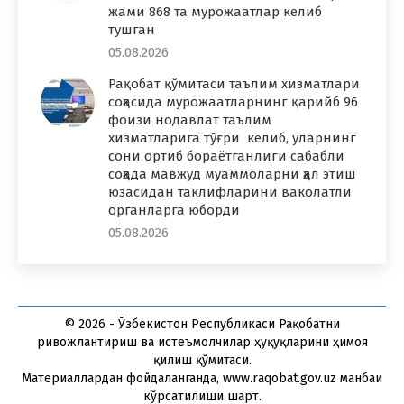
жами 868 та мурожаатлар келиб
тушган
05.08.2026
Рақобат қўмитаси таълим хизматлари
соҳасида мурожаатларнинг қарийб 96
фоизи нодавлат таълим
хизматларига тўғри келиб, уларнинг
сони ортиб бораётганлиги сабабли
соҳада мавжуд муаммоларни ҳал этиш
юзасидан таклифларини ваколатли
органларга юборди
05.08.2026
© 2026 - Ўзбекистон Республикаси Рақобатни
ривожлантириш ва истеъмолчилар ҳуқуқларини ҳимоя
қилиш қўмитаси.
Материаллардан фойдаланганда, www.raqobat.gov.uz манбаи
кўрсатилиши шарт.