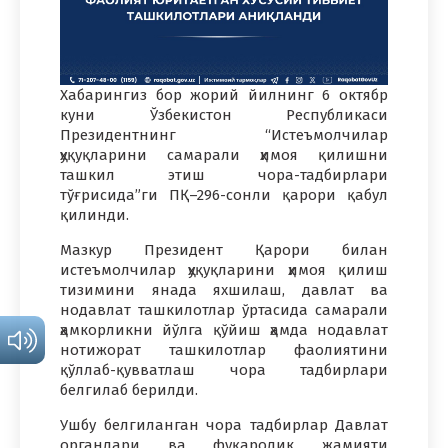
Хабарингиз бор жорий йилнинг 6 октябр
куни Ўзбекистон Республикаси
Президентнинг “Истеъмолчилар
ҳуқуқларини самарали ҳимоя қилишни
ташкил этиш чора-тадбирлари
тўғрисида”ги ПҚ–296-сонли қарори қабул
қилинди.
Мазкур Президент Қарори билан
истеъмолчилар ҳуқуқларини ҳимоя қилиш
тизимини янада яхшилаш, давлат ва
нодавлат ташкилотлар ўртасида самарали
ҳамкорликни йўлга қўйиш ҳамда нодавлат
нотижорат ташкилотлар фаолиятини
қўллаб-қувватлаш чора тадбирлари
белгилаб берилди.
Ушбу белгиланган чора тадбирлар Давлат
органлари ва фуқаролик жамияти