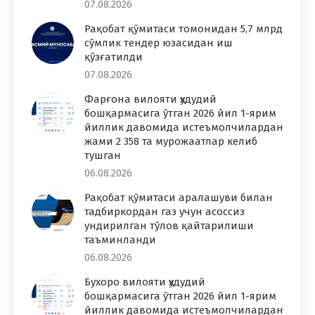
07.08.2026
Рақобат қўмитаси томонидан 5,7 млрд
сўмлик тендер юзасидан иш
қўзғатилди
07.08.2026
Фарғона вилояти ҳудудий
бошқармасига ўтган 2026 йил 1-ярим
йиллик давомида истеъмолчилардан
жами 2 358 та мурожаатлар келиб
тушган
06.08.2026
Рақобат қўмитаси аралашуви билан
тадбиркордан газ учун асоссиз
ундирилган тўлов қайтарилиши
таъминланди
06.08.2026
Бухоро вилояти ҳудудий
бошқармасига ўтган 2026 йил 1-ярим
йиллик давомида истеъмолчилардан