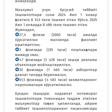
аниқланди.
Маълумот учун: Хусусий тиббиёт
ташкилотлари сони 2024 йил 1 январ
ҳолатига 8 343 тани ташкил этган бўлса, 2025
йил 1 январда 8 486 тани ташкил этган.
Жумладан,
27,4 фоизи (2000 таси) амалда
кўрсатилган манзилда фаолият
юритмаётган;
3 фоизида (235 таси) пешлавҳалари
мавжуд эмас;
47 фоизида (3 428 таси) ташқи реклама
объектлари жойлаштирилган;
20 фоизида (1 460 таси) ахборотлар
давлат тилида берилмаган;
61,5 фоизида (4 483 таси) хизматларнинг
нархномалари кўрсатилмаган.
Бундан ташқари, нодавлат нотижорат
ташкилотлари томонидан тақдим этилган
маълумотлар таҳлил қилинганда, айрим
тиббиёт ташкилотларининг лицензиясида