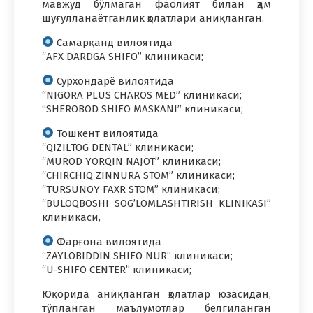
мавжуд бўлмаган фаолият билан ҳам
шуғулланаётганлик ҳолатлари аниқланган.
Самарқанд вилоятида
“AFX DARDGA SHIFO” клиникаси;
Сурхондарё вилоятида
“NIGORA PLUS CHAROS MED” клиникаси;
“SHEROBOD SHIFO MASKANI” клиникаси;
Тошкент вилоятида
“QIZILTOG DENTAL” клиникаси;
“MUROD YORQIN NAJOT” клиникаси;
“СHIRCHIQ ZINNURA STOM” клиникаси;
“TURSUNOY FAXR STOM” клиникаси;
“BULOQBOSHI SOG’LOMLASHTIRISH KLINIKASI”
клиникаси,
Фарғона вилоятида
“ZAYLOBIDDIN SHIFO NUR” клиникаси;
“U-SHIFO CENTER” клиникаси;
Юқорида аниқланган ҳолатлар юзасидан,
тўпланган маълумотлар белгиланган