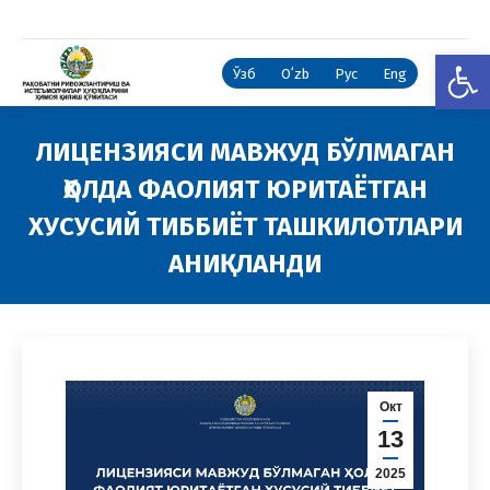
Open
Ўзб
Oʻzb
Рус
Eng
ЛИЦЕНЗИЯСИ МАВЖУД БЎЛМАГАН
ҲОЛДА ФАОЛИЯТ ЮРИТАЁТГАН
ХУСУСИЙ ТИББИЁТ ТАШКИЛОТЛАРИ
АНИҚЛАНДИ
You are here:
Окт
13
2025