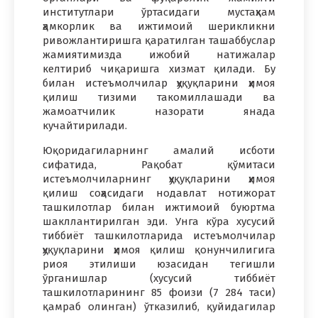
институтлари ўртасидаги мустаҳкам
ҳамкорлик ва ижтимоий шерикликни
ривожлантиришга қаратилган ташаббуслар
жамиятимизда ижобий натижалар
келтириб чиқаришга хизмат қилади. Бу
билан истеъмолчилар ҳуқуқларини ҳимоя
қилиш тизими такомиллашади ва
жамоатчилик назорати янада
кучайтирилади.
Юқоридагиларнинг амалий исботи
сифатида, Рақобат қўмитаси
истеъмолчиларнинг ҳуқуқларини ҳимоя
қилиш соҳасидаги нодавлат нотижорат
ташкилотлар билан ижтимоий буюртма
шакллантирилган эди. Унга кўра хусусий
тиббиёт ташкилотларида истеъмолчилар
ҳуқуқларини ҳимоя қилиш қонунчилигига
риоя этилиши юзасидан тегишли
ўрганишлар (хусусий тиббиёт
ташкилотларининг 85 фоизи (7 284 таси)
қамраб олинган) ўтказилиб, қуйидагилар