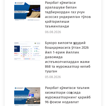
Рақобат қўмитаси
аралашуви билан
тадбиркордан газ учун
асоссиз ундирилган тўлов
қайтарилиши
таъминланди
06.08.2026
Бухоро вилояти ҳудудий
бошқармасига ўтган 2026
йил 1-ярим йиллик
давомида
истеъмолчилардан жами
868 та мурожаатлар келиб
тушган
05.08.2026
Рақобат қўмитаси таълим
хизматлари соҳасида
мурожаатларнинг қарийб
96 фоизи нодавлат