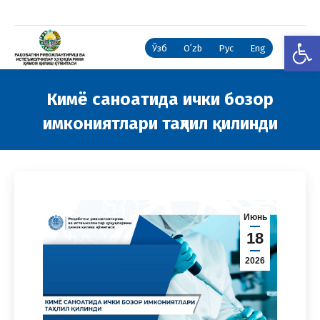
Open
Ўзб
Oʻzb
Рус
Eng
Кимё саноатида ички бозор
имкониятлари таҳлил қилинди
You are here:
Июнь
18
2026