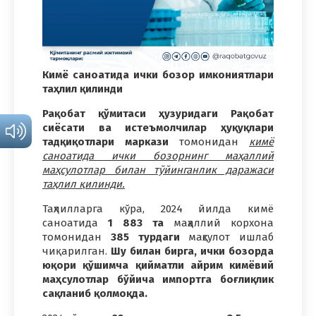
Кимё саноатида ички бозор имкониятлари
таҳлил қилинди
Рақобат қўмитаси ҳузуридаги Рақобат
сиёсати ва истеъмолчилар ҳуқуқлари
тадқиқотлари маркази
томонидан
кимё
саноатида ички бозорнинг маҳаллий
маҳсулотлар билан тўйинганлик даражаси
таҳлил қилинди.
Таҳлилларга кўра, 2024 йилда кимё
саноатида
1 883 та
маҳаллий корхона
томонидан
385 турдаги
маҳсулот ишлаб
чиқарилган.
Шу билан бирга, ички бозорда
юқори қўшимча қийматли айрим кимёвий
маҳсулотлар бўйича импортга боғлиқлик
сақланиб қолмоқда.