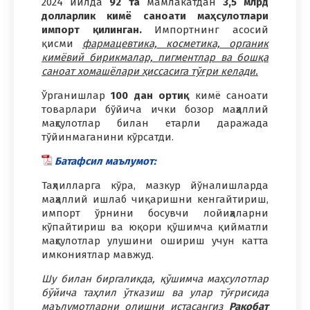
2024 йилда
92 та
мамлакатдан
3,5 млрд
долларлик кимё саноати маҳсулотлари
импорт қилинган.
Импортнинг асосий
қисми
фармацевтика, косметика, органик
кимёвий бирикмалар, пигментлар ва бошқа
саноат хомашёлари ҳиссасига тўғри келади.
Ўрганишлар
100 дан ортиқ
кимё саноати
товарлари бўйича ички бозор маҳаллий
маҳсулотлар билан етарли даражада
тўйинмаганини кўрсатди.
Батафсил маълумот:
Таҳлилларга кўра, мазкур йўналишларда
маҳаллий ишлаб чиқаришни кенгайтириш,
импорт ўрнини босувчи лойиҳаларни
кўпайтириш ва юқори қўшимча қийматли
маҳсулотлар улушини ошириш учун катта
имкониятлар мавжуд.
Шу билан биргаликда, қўшимча маҳсулотлар
бўйича таҳлил ўтказиш ва улар тўғрисида
маълумотларни олишни истасангиз
Рақобат