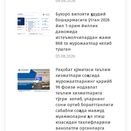
06.08.2026
Бухоро вилояти ҳудудий
бошқармасига ўтган 2026
йил 1-ярим йиллик
давомида
истеъмолчилардан жами
868 та мурожаатлар келиб
тушган
05.08.2026
Рақобат қўмитаси таълим
хизматлари соҳасида
мурожаатларнинг қарийб
96 фоизи нодавлат
таълим хизматларига
тўғри келиб, уларнинг
сони ортиб бораётганлиги
сабабли соҳада мавжуд
муаммоларни ҳал этиш
юзасидан таклифларини
ваколатли органларга