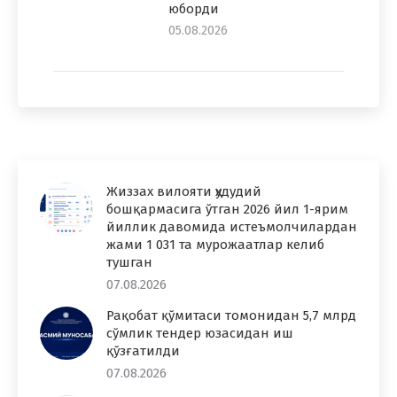
юборди
05.08.2026
Жиззах вилояти ҳудудий
бошқармасига ўтган 2026 йил 1-ярим
йиллик давомида истеъмолчилардан
жами 1 031 та мурожаатлар келиб
тушган
07.08.2026
Рақобат қўмитаси томонидан 5,7 млрд
сўмлик тендер юзасидан иш
қўзғатилди
07.08.2026