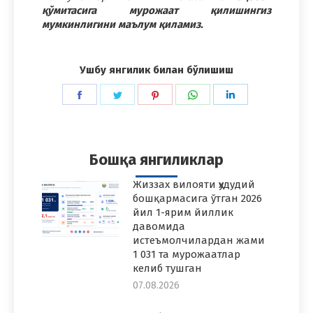
қўмитасига мурожаат қилишингиз
мумкинлигини маълум қиламиз.
Ушбу янгилик билан бўлишиш
Share
Share
Share
Share
Share
on
on
on
on
on
Facebook
Twitter
Pinterest
WhatsApp
LinkedIn
Бошқа янгиликлар
Жиззах вилояти ҳудудий
бошқармасига ўтган 2026
йил 1-ярим йиллик
давомида
истеъмолчилардан жами
1 031 та мурожаатлар
келиб тушган
07.08.2026