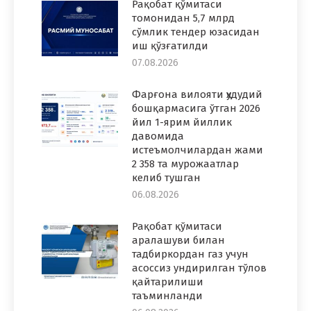
Рақобат қўмитаси
томонидан 5,7 млрд
сўмлик тендер юзасидан
иш қўзғатилди
07.08.2026
Фарғона вилояти ҳудудий
бошқармасига ўтган 2026
йил 1-ярим йиллик
давомида
истеъмолчилардан жами
2 358 та мурожаатлар
келиб тушган
06.08.2026
Рақобат қўмитаси
аралашуви билан
тадбиркордан газ учун
асоссиз ундирилган тўлов
қайтарилиши
таъминланди