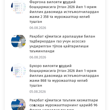
Фарғона вилояти ҳудудий
бошқармасига ўтган 2026 йил 1-ярим
йиллик давомида истеъмолчилардан
жами 2 358 та мурожаатлар келиб
тушган
06.08.2026
Рақобат қўмитаси аралашуви билан
тадбиркордан газ учун асоссиз
ундирилган тўлов қайтарилиши
таъминланди
06.08.2026
Бухоро вилояти ҳудудий
бошқармасига ўтган 2026 йил 1-ярим
йиллик давомида истеъмолчилардан
жами 868 та мурожаатлар келиб
тушган
05.08.2026
Рақобат қўмитаси таълим хизматлари
соҳасида мурожаатларнинг қарийб 96
фоизи нодавлат таълим