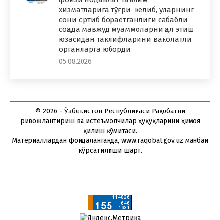
хизматларига тўғри келиб, уларнинг
сони ортиб бораётганлиги сабабли
соҳада мавжуд муаммоларни ҳал этиш
юзасидан таклифларини ваколатли
органларга юборди
05.08.2026
© 2026 - Ўзбекистон Республикаси Рақобатни
ривожлантириш ва истеъмолчилар ҳуқуқларини ҳимоя
қилиш қўмитаси.
Материаллардан фойдаланганда, www.raqobat.gov.uz манбаи
кўрсатилиши шарт.