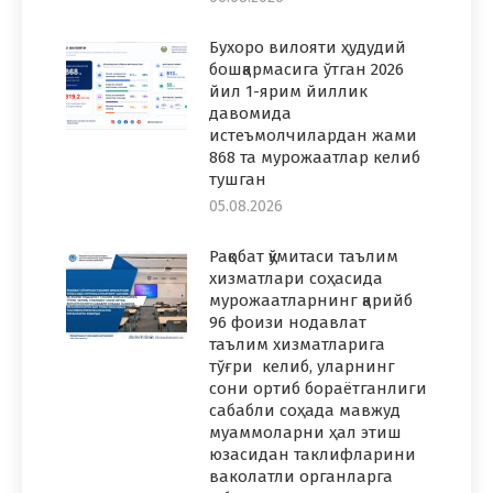
Бухоро вилояти ҳудудий
бошқармасига ўтган 2026
йил 1-ярим йиллик
давомида
истеъмолчилардан жами
868 та мурожаатлар келиб
тушган
05.08.2026
Рақобат қўмитаси таълим
хизматлари соҳасида
мурожаатларнинг қарийб
96 фоизи нодавлат
таълим хизматларига
тўғри келиб, уларнинг
сони ортиб бораётганлиги
сабабли соҳада мавжуд
муаммоларни ҳал этиш
юзасидан таклифларини
ваколатли органларга