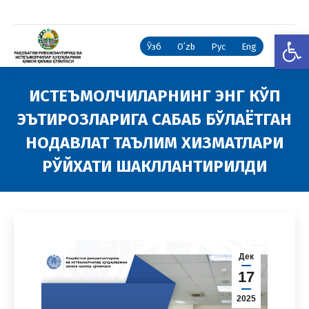
Open
Ўзб
Oʻzb
Рус
Eng
ИСТЕЪМОЛЧИЛАРНИНГ ЭНГ КЎП
ЭЪТИРОЗЛАРИГА САБАБ БЎЛАЁТГАН
НОДАВЛАТ ТАЪЛИМ ХИЗМАТЛАРИ
РЎЙХАТИ ШАКЛЛАНТИРИЛДИ
You are here:
Дек
17
2025