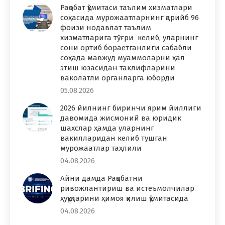
Рақобат қўмитаси таълим хизматлари
соҳасида мурожаатларнинг қарийб 96
фоизи нодавлат таълим
хизматларига тўғри келиб, уларнинг
сони ортиб бораётганлиги сабабли
соҳада мавжуд муаммоларни ҳал
этиш юзасидан таклифларини
ваколатли органларга юборди
05.08.2026
2026 йилнинг биринчи ярим йиллиги
давомида жисмоний ва юридик
шахслар ҳамда уларнинг
вакилларидан келиб тушган
мурожаатлар таҳлили
04.08.2026
Айни дамда Рақобатни
ривожлантириш ва истеъмолчилар
ҳуқуқларини ҳимоя қилиш қўмитасида
04.08.2026