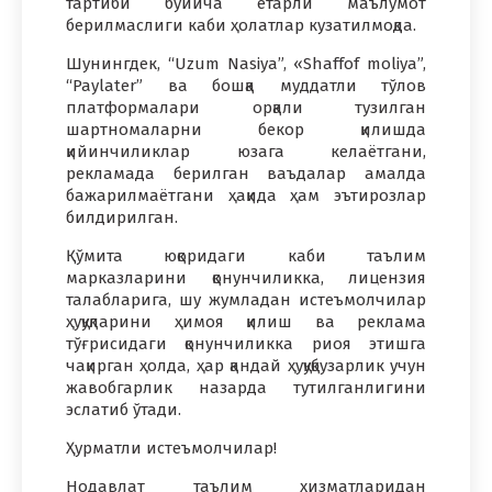
тартиби бўйича етарли маълумот
берилмаслиги каби ҳолатлар кузатилмоқда.
Шунингдек, “Uzum Nasiya”, «Shaffof moliya”,
“Paylater” ва бошқа муддатли тўлов
платформалари орқали тузилган
шартномаларни бекор қилишда
қийинчиликлар юзага келаётгани,
рекламада берилган ваъдалар амалда
бажарилмаётгани ҳақида ҳам эътирозлар
билдирилган.
Қўмита юқоридаги каби таълим
марказларини қонунчиликка, лицензия
талабларига, шу жумладан истеъмолчилар
ҳуқуқларини ҳимоя қилиш ва реклама
тўғрисидаги қонунчиликка риоя этишга
чақирган ҳолда, ҳар қандай ҳуқуқбузарлик учун
жавобгарлик назарда тутилганлигини
эслатиб ўтади.
Ҳурматли истеъмолчилар!
Нодавлат таълим хизматларидан