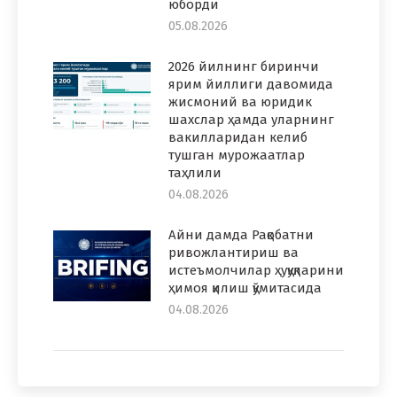
юборди
05.08.2026
2026 йилнинг биринчи
ярим йиллиги давомида
жисмоний ва юридик
шахслар ҳамда уларнинг
вакилларидан келиб
тушган мурожаатлар
таҳлили
04.08.2026
Айни дамда Рақобатни
ривожлантириш ва
истеъмолчилар ҳуқуқларини
ҳимоя қилиш қўмитасида
04.08.2026