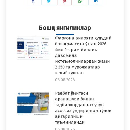
Share
Share
Share
Share
Share
on
on
on
on
on
Facebook
Twitter
Pinterest
WhatsApp
LinkedIn
Бошқа янгиликлар
Фарғона вилояти ҳудудий
бошқармасига ўтган 2026
йил 1-ярим йиллик
давомида
истеъмолчилардан жами
2 358 та мурожаатлар
келиб тушган
06.08.2026
Рақобат қўмитаси
аралашуви билан
тадбиркордан газ учун
асоссиз ундирилган тўлов
қайтарилиши
таъминланди
06.08.2026