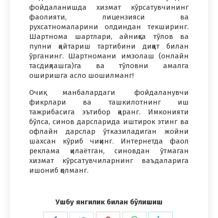
фойдаланишда хизмат кўрсатувчининг
фаолияти, лицензияси ва
рухсатномаларини олдиндан текширинг.
Шартнома шартлари, айниқса тўлов ва
пулни қайтариш тартибини диққат билан
ўрганинг. Шартномани имзолаш (онлайн
тасдиқлашга)га ва тўловни амалга
оширишга асло шошилманг!
Очиқ манбалардаги фойдаланувчи
фикрлари ва ташкилотнинг иш
тажрибасига эътибор қаранг. Имконияти
бўлса, синов дарсларида иштирок этинг ва
офлайн дарслар ўтказиладиган жойни
шахсан кўриб чиқинг. Интернетда фаол
реклама қилаётган, синовдан ўтмаган
хизмат кўрсатувчиларнинг ваъдаларига
ишониб қолманг.
Ушбу янгилик билан бўлишиш