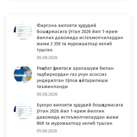
Фарғона вилояти ҳудудий
бошқармасига ўтган 2026 йил 1-ярим
йиллик давомида истеъмолчилардан
жами 2 358 та мурожаатлар келиб
тушган
06.08.2026
Рақобат қўмитаси аралашуви билан
тадбиркордан газ учун асоссиз
ундирилган тўлов қайтарилиши
таъминланди
06.08.2026
Бухоро вилояти ҳудудий бошқармасига
ўтган 2026 йил 1-ярим йиллик
давомида истеъмолчилардан жами
868 та мурожаатлар келиб тушган
05.08.2026