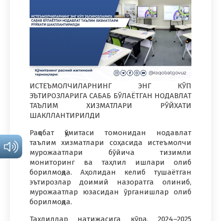
ИСТЕЪМОЛЧИЛАРНИНГ ЭНГ КЎП
ЭЪТИРОЗЛАРИГА САБАБ БЎЛАЁТГАН НОДАВЛАТ
ТАЪЛИМ ХИЗМАТЛАРИ РЎЙХАТИ
ШАКЛЛАНТИРИЛДИ
Рақобат қўмитаси томонидан нодавлат
таълим хизматлари соҳасида истеъмолчи
мурожаатлари бўйича тизимли
мониторинг ва таҳлил ишлари олиб
борилмоқда. Аҳолидан келиб тушаётган
эътирозлар доимий назоратга олиниб,
мурожаатлар юзасидан ўрганишлар олиб
борилмоқда.
Таҳлиллар натижасига кўра, 2024–2025