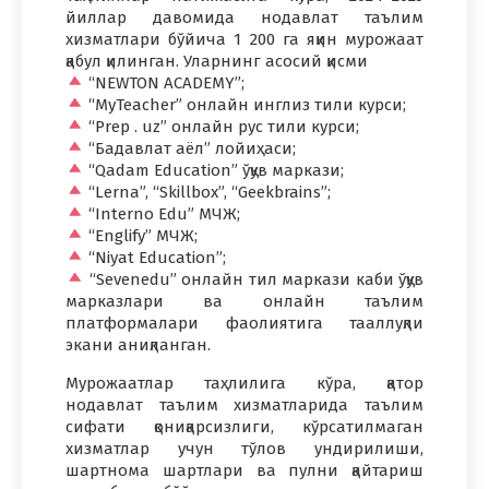
йиллар давомида нодавлат таълим
хизматлари бўйича 1 200 га яқин мурожаат
қабул қилинган. Уларнинг асосий қисми
“NEWTON ACADEMY”;
“MyTeacher” онлайн инглиз тили курси;
“Prep . uz” онлайн рус тили курси;
“Бадавлат аёл” лойиҳаси;
“Qadam Education” ўқув маркази;
“Lerna”, “Skillbox”, “Geekbrains”;
“Interno Edu” МЧЖ;
“Englify” МЧЖ;
“Niyat Education”;
“Sevenedu” онлайн тил маркази каби ўқув
марказлари ва онлайн таълим
платформалари фаолиятига тааллуқли
экани аниқланган.
Мурожаатлар таҳлилига кўра, қатор
нодавлат таълим хизматларида таълим
сифати қониқарсизлиги, кўрсатилмаган
хизматлар учун тўлов ундирилиши,
шартнома шартлари ва пулни қайтариш