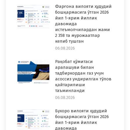
Фарғона вилояти ҳудудий
бошқармасига ўтган 2026
йил 1-ярим йиллик
давомида
истеъмолчилардан жами
2 358 та мурожаатлар
келиб тушган
06.08.2026
Рақобат қўмитаси
аралашуви билан
тадбиркордан газ учун
асоссиз ундирилган тўлов
қайтарилиши
таъминланди
06.08.2026
Бухоро вилояти ҳудудий
бошқармасига ўтган 2026
йил 1-ярим йиллик
давомида