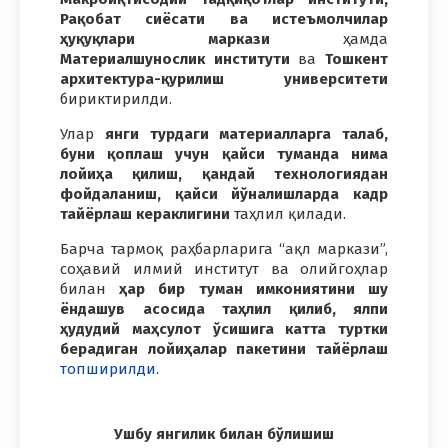
Рақобат сиёсати ва истеъмолчилар
ҳуқуқлари маркази
ҳамда
Материалшунослик институти
ва
Тошкент
архитектура-қурилиш университети
бириктирилди.
Улар
янги турдаги материалларга талаб,
буни қоплаш учун қайси туманда нима
лойиҳа қилиш, қандай технологиядан
фойдаланиш, қайси йўналишларда кадр
тайёрлаш кераклигини
таҳлил қилади.
Барча тармоқ раҳбарларига “ақл маркази”,
соҳавий илмий институт ва олийгоҳлар
билан
ҳар бир туман имкониятини шу
ёндашув асосида таҳлил қилиб, ялпи
ҳудудий маҳсулот ўсишига катта туртки
берадиган лойиҳалар пакетини тайёрлаш
топширилди.
Ушбу янгилик билан бўлишиш