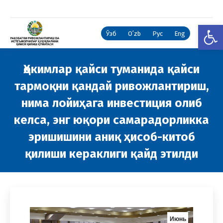
Open
Ўзб
Oʻzb
Рус
Eng
Ҳокимлар қайси туманида қайси
тармоқни қандай ривожлантириш,
нима лойиҳага инвестиция олиб
келса, энг юқори самарадорликка
эришишини аниқ ҳисоб-китоб
қилиши кераклиги қайд этилди
You are here:
Июнь