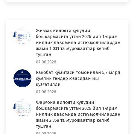
Жиззах вилояти ҳудудий
бошқармасига ўтган 2026 йил 1-ярим
йиллик давомида истеъмолчилардан
жами 1 031 та мурожаатлар келиб
тушган
07.08.2026
Рақобат қўмитаси томонидан 5,7 млрд
сўмлик тендер юзасидан иш
қўзғатилди
07.08.2026
Фарғона вилояти ҳудудий
бошқармасига ўтган 2026 йил 1-ярим
йиллик давомида истеъмолчилардан
жами 2 358 та мурожаатлар келиб
тушган
06.08.2026