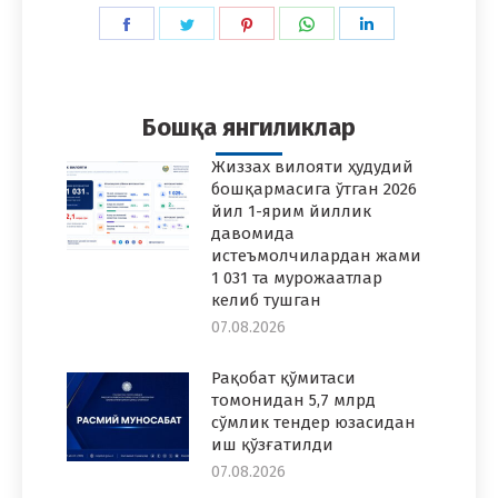
Share
Share
Share
Share
Share
on
on
on
on
on
Facebook
Twitter
Pinterest
WhatsApp
LinkedIn
Бошқа янгиликлар
Жиззах вилояти ҳудудий
бошқармасига ўтган 2026
йил 1-ярим йиллик
давомида
истеъмолчилардан жами
1 031 та мурожаатлар
келиб тушган
07.08.2026
Рақобат қўмитаси
томонидан 5,7 млрд
сўмлик тендер юзасидан
иш қўзғатилди
07.08.2026