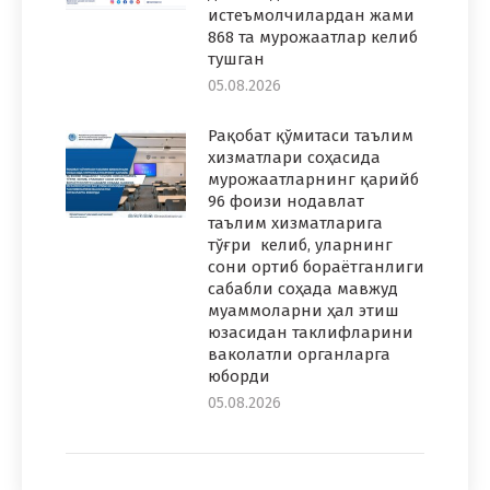
истеъмолчилардан жами
868 та мурожаатлар келиб
тушган
05.08.2026
Рақобат қўмитаси таълим
хизматлари соҳасида
мурожаатларнинг қарийб
96 фоизи нодавлат
таълим хизматларига
тўғри келиб, уларнинг
сони ортиб бораётганлиги
сабабли соҳада мавжуд
муаммоларни ҳал этиш
юзасидан таклифларини
ваколатли органларга
юборди
05.08.2026