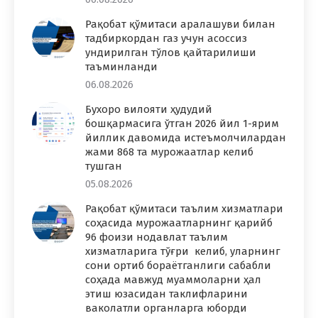
Рақобат қўмитаси аралашуви билан
тадбиркордан газ учун асоссиз
ундирилган тўлов қайтарилиши
таъминланди
06.08.2026
Бухоро вилояти ҳудудий
бошқармасига ўтган 2026 йил 1-ярим
йиллик давомида истеъмолчилардан
жами 868 та мурожаатлар келиб
тушган
05.08.2026
Рақобат қўмитаси таълим хизматлари
соҳасида мурожаатларнинг қарийб
96 фоизи нодавлат таълим
хизматларига тўғри келиб, уларнинг
сони ортиб бораётганлиги сабабли
соҳада мавжуд муаммоларни ҳал
этиш юзасидан таклифларини
ваколатли органларга юборди