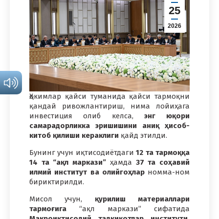
25
2026
Ҳокимлар қайси туманида қайси тармоқни
қандай ривожлантириш, нима лойиҳага
инвестиция олиб келса,
энг юқори
самарадорликка эришишини аниқ ҳисоб-
китоб қилиши кераклиги
қайд этилди.
Бунинг учун иқтисодиётдаги
12 та тармоққа
14 та “ақл маркази”
ҳамда
37 та соҳавий
илмий институт ва олийгоҳлар
номма-ном
бириктирилди.
Мисол учун,
қурилиш материаллари
тармоғига
“ақл маркази” сифатида
Макроиқтисодий тадқиқотлар институти,