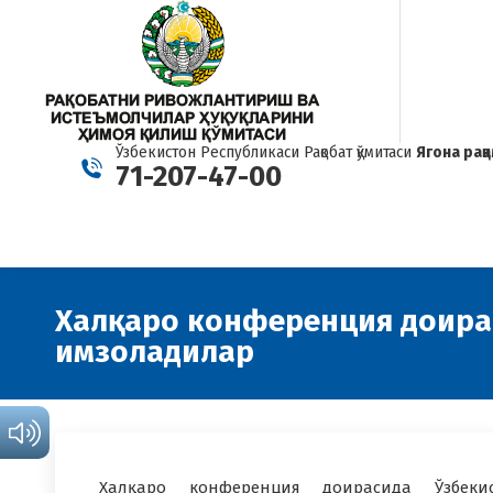
Ўзбекистон Республикаси Рақобат қўмитаси
Ягона рақ
71-207-47-00
Халқаро конференция доир
имзоладилар
Халқаро конференция доирасида Ўзбекис