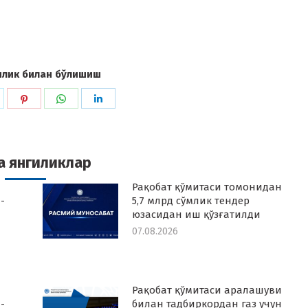
илик билан бўлишиш
hare
Share
Share
Share
n
on
on
on
k
witter
Pinterest
WhatsApp
LinkedIn
а янгиликлар
Рақобат қўмитаси томонидан
-
5,7 млрд сўмлик тендер
юзасидан иш қўзғатилди
07.08.2026
Рақобат қўмитаси аралашуви
-
билан тадбиркордан газ учун