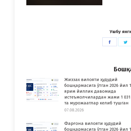
Ушбу янг
Share
S
on
o
Faceboo
T
Бошқ
Жиззах вилояти ҳудудий
бошқармасига ўтган 2026 йил 1
ярим йиллик давомида
истеъмолчилардан жами 1 031
та мурожаатлар келиб тушган
07.08.2026
Фарғона вилояти ҳудудий
бошқармасига ўтган 2026 йил 1