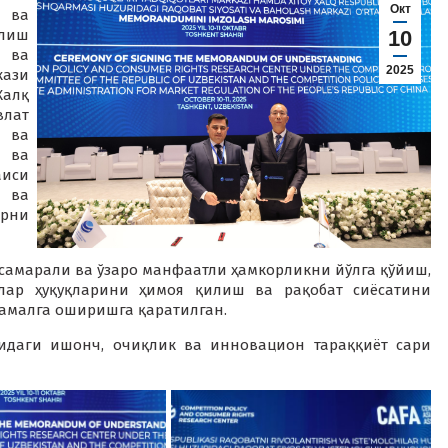
Окт
 ва
лиш
10
 ва
2025
кази
алқ
влат
 ва
 ва
аиси
 ва
рни
 самарали ва ўзаро манфаатли ҳамкорликни йўлга қўйиш,
лар ҳуқуқларини ҳимоя қилиш ва рақобат сиёсатини
амалга оширишга қаратилган.
сидаги ишонч, очиқлик ва инновацион тараққиёт сари