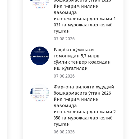
бошқармасига ўтган 2026
йил 1-ярим йиллик
давомида
истеъмолчилардан жами 1
031 та мурожаатлар келиб
тушган
07.08.2026
Рақобат қўмитаси
томонидан 5,7 млрд
сўмлик тендер юзасидан
иш қўзғатилди
07.08.2026
Фарғона вилояти ҳудудий
бошқармасига ўтган 2026
йил 1-ярим йиллик
давомида
истеъмолчилардан жами 2
358 та мурожаатлар келиб
тушган
06.08.2026