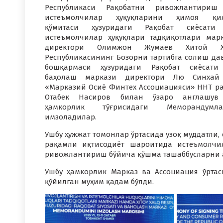
Республикаси Рақобатни ривожлантириш
истеъмолчилар ҳуқуқларини ҳимоя қи
қўмитаси ҳузуридаги Рақобат сиёсати
истеъмолчилар ҳуқуқлари тадқиқотлари мар
директори Олимжон Жумаев Хитой Х
Республикасининг Бозорни тартибга солиш да
бошқармаси ҳузуридаги Рақобат сиёсати
баҳолаш маркази директори Лю Синхай
«Марказий Осиё Финтех Ассоциацияси» ННТ р
Отабек Насиров билан ўзаро англашув
ҳамкорлик тўғрисидаги Меморандумла
имзоладилар.
Ушбу ҳужжат томонлар ўртасида узоқ муддатли,
рақамли иқтисодиёт шароитида истеъмолчи
ривожлантириш бўйича қўшма ташаббусларни 
Ушбу ҳамкорлик Марказ ва Ассоциация ўрта
қўйилган муҳим қадам бўлди.