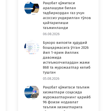
Рақобат қўмитаси
аралашуви билан
тадбиркордан газ учун
асоссиз ундирилган тўлов
қайтарилиши
таъминланди
06.08.2026
Бухоро вилояти ҳудудий
бошқармасига ўтган 2026
йил 1-ярим йиллик
давомида
истеъмолчилардан жами
868 та мурожаатлар келиб
тушган
05.08.2026
Рақобат қўмитаси таълим
хизматлари соҳасида
мурожаатларнинг қарийб
96 фоизи нодавлат
таълим хизматларига