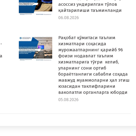
асоссиз ундирилган тўлов
қайтарилиши таъминланди
06.08.2026
Рақобат қўмитаси таълим
-
хизматлари соҳасида
мурожаатларнинг қарийб 96
а
фоизи нодавлат таълим
хизматларига тўғри келиб,
уларнинг сони ортиб
бораётганлиги сабабли соҳада
мавжуд муаммоларни ҳал этиш
юзасидан таклифларини
ваколатли органларга юборди
05.08.2026