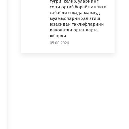
тўғри келиб, уларнинг
сони ортиб бораётганлиги
сабабли соҳада мавжуд
муаммоларни ҳал этиш
юзасидан таклифларини
ваколатли органларга
юборди
05.08.2026