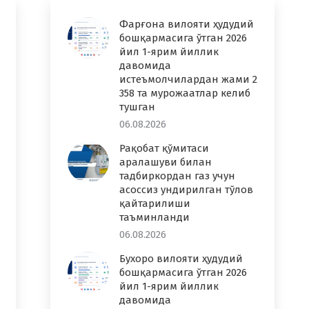
Фарғона вилояти ҳудудий
бошқармасига ўтган 2026
йил 1-ярим йиллик
давомида
истеъмолчилардан жами 2
358 та мурожаатлар келиб
тушган
06.08.2026
Рақобат қўмитаси
аралашуви билан
тадбиркордан газ учун
асоссиз ундирилган тўлов
қайтарилиши
таъминланди
06.08.2026
Бухоро вилояти ҳудудий
бошқармасига ўтган 2026
йил 1-ярим йиллик
давомида