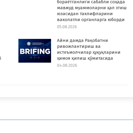
бораётганлиги сабабли соҳада
мавжуд муаммоларни ҳал этиш
юзасидан таклифларини
ваколатли органларга юборди
05.08.2026
Айни дамда Рақобатни
ривожлантириш ва
истеъмолчилар ҳуқуқларини
б
ҳимоя қилиш қўмитасида
04.08.2026