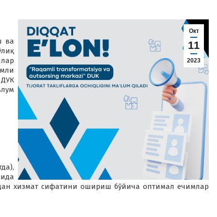
Окт
ш ва
11
ўлиқ
ялар
2023
амли
ДУК
лум
да),
ида
дан хизмат сифатини ошириш бўйича оптимал ечимлар