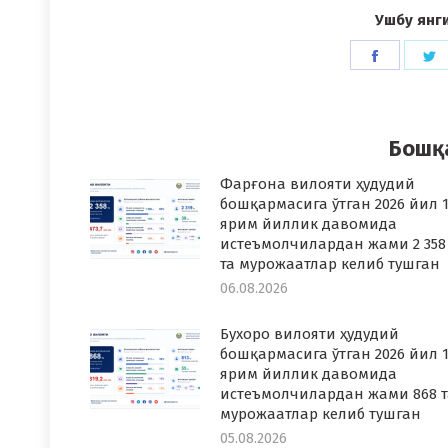
Ушбу янг
Share
S
on
o
Faceboo
T
Бошқ
Фарғона вилояти ҳудудий
бошқармасига ўтган 2026 йил 1
ярим йиллик давомида
истеъмолчилардан жами 2 358
та мурожаатлар келиб тушган
06.08.2026
Бухоро вилояти ҳудудий
бошқармасига ўтган 2026 йил 1
ярим йиллик давомида
истеъмолчилардан жами 868 т
мурожаатлар келиб тушган
05.08.2026