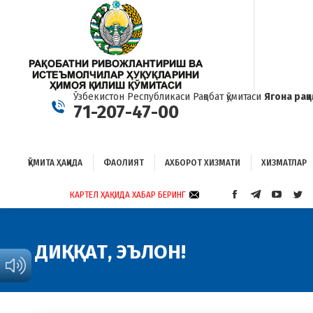
ҚЎМИТА ҲАҚИДА
ФАОЛИЯТ
АХБОРОТ ХИЗМАТИ
ХИЗМАТЛАР
Б
Ўзбекистон Республикаси Рақобат қўмитаси
Ягона рақ
71-207-47-00
ҚЎМИТА ҲАҚИДА
ФАОЛИЯТ
АХБОРОТ ХИЗМАТИ
ХИЗМАТЛАР
КАРТЕЛ ҲАҚИДА ХАБАР БЕРИНГ
FACEBOOK
TELEGRAM
YOUTUB
TWI
PAGE
PAGE
PAGE
PAG
OPENS
OPENS
OPENS
OP
IN
IN
IN
IN
ДИҚҚАТ, ЭЪЛОН!
NEW
NEW
NEW
NE
WINDOW
WINDOW
WINDO
WI