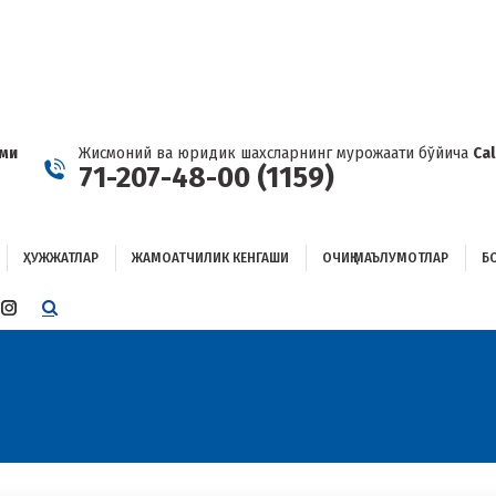
ҲУЖЖАТЛАР
ЖАМОАТЧИЛИК КЕНГАШИ
ОЧИҚ МАЪЛУМОТЛАР
ОҒЛАНИШ
ами
Жисмоний ва юридик шахсларнинг мурожаати бўйича
Ca
71-207-48-00 (1159)
ҲУЖЖАТЛАР
ЖАМОАТЧИЛИК КЕНГАШИ
ОЧИҚ МАЪЛУМОТЛАР
Б
E
TTER
INSTAGRAM
E
PAGE
ENS
OPENS
IN
W
NEW
W
NDOW
WINDOW