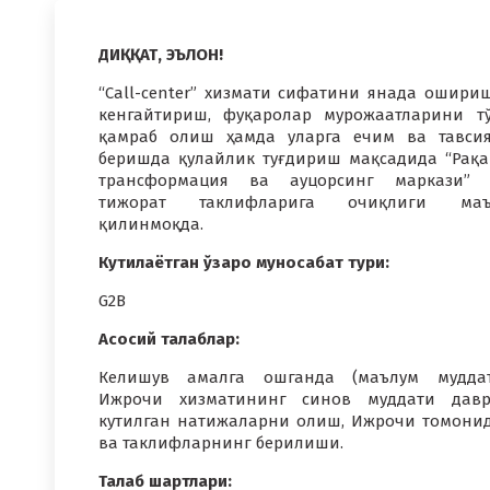
ДИҚҚАТ, ЭЪЛОН!
“Call-center” хизмати сифатини янада ошири
кенгайтириш, фуқаролар мурожаатларини т
қамраб олиш ҳамда уларга ечим ва тавси
беришда қулайлик туғдириш мақсадида “Рақ
трансформация ва ауцорсинг маркази” 
тижорат таклифларига очиқлиги маъ
қилинмоқда.
Кутилаётган ўзаро муносабат тури:
G2B
Асосий талаблар:
Келишув амалга ошганда (маълум муддат
Ижрочи хизматининг синов муддати давр
кутилган натижаларни олиш, Ижрочи томони
ва таклифларнинг берилиши.
Талаб шартлари: