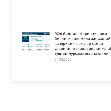
2026 йилнинг биринчи ярим
йиллиги давомида жисмоний
ва юридик шахслар ҳамда
уларнинг вакилларидан кели
тушган мурожаатлар таҳлили
04.08.2026