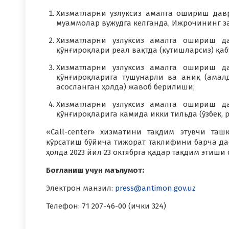
Хизматларни узлуксиз амалга ошириш давр
муаммолар вужудга келганда, Ижрочининг з
Хизматларни узлуксиз амалга ошириш д
қўнғироқлари реал вақтда (кутишларсиз) қа
Хизматларни узлуксиз амалга ошириш д
қўнғироқларига тушунарли ва аниқ (амал
асосланган ҳолда) жавоб берилиши;
Хизматларни узлуксиз амалга ошириш д
қўнғироқларига камида икки тильда (ўзбек, 
«Call-center» хизматини тақдим этувчи та
кўрсатиш бўйича тижорат таклифини барча дас
ҳолда 2023 йил 23 октябрга қадар тақдим этиши 
Боғланиш учун маълумот:
Электрон манзил:
press@antimon.gov.uz
Телефон: 71 207-46-00 (ички 324)