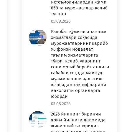
истеъмолчилардан жами
868 та мурожаатлар келиб
тушган
05.08.2026
Рақобат қўмитаси таълим
хизматлари соҳасида
мурожаатларнинг қарийб
96 фоизи нодавлат
таълим хизматларига
тўғри келиб, уларнинг
сони ортиб бораётганлиги
сабабли соҳада мавжуд
муаммоларни ҳал этиш
юзасидан таклифларини
ваколатли органларга
юборди
05.08.2026
2026 йилнинг биринчи
ярим йиллиги давомида
жисмоний ва юридик
шахслар ҳамда уларнинг