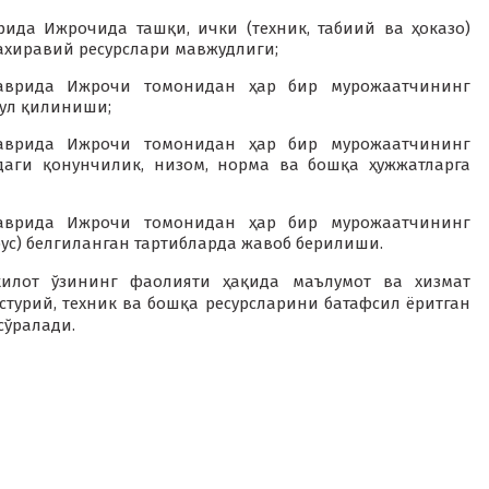
ида Ижрочида ташқи, ички (техник, табиий ва ҳоказо)
ахиравий ресурслари мавжудлиги;
аврида Ижрочи томонидан ҳар бир мурожаатчининг
бул қилиниши;
аврида Ижрочи томонидан ҳар бир мурожаатчининг
даги қонунчилик, низом, норма ва бошқа ҳужжатларга
аврида Ижрочи томонидан ҳар бир мурожаатчининг
рус) белгиланган тартибларда жавоб берилиши.
шкилот ўзининг фаолияти ҳақида маълумот ва хизмат
турий, техник ва бошқа ресурсларини батафсил ёритган
сўралади.