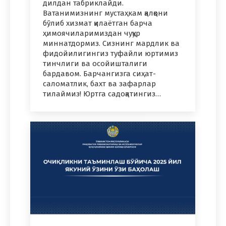
дилдан табриклайди.
Ватанимизнинг мустаҳкам қалқони
бўлиб хизмат қилаётган барча
ҳимоячиларимиздан чуқур
миннатдормиз. Сизнинг мардлик ва
фидойилигингиз туфайли юртимиз
тинчлиги ва осойишталиги
бардавом. Барчангизга сиҳат-
саломатлик, бахт ва зафарлар
тилаймиз! Юртга садоқатингиз…