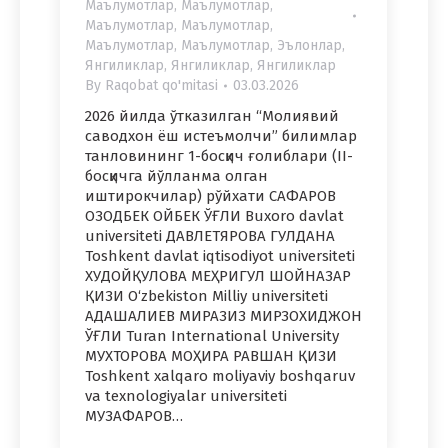
Маълумотлар
,
Маълумотлар
,
Маълумотлар
,
Маълумотлар
,
Маълумотлар
,
Маълумотлар
,
Эълонлар
,
Янгиликлар
,
Янгиликлар
,
Янгиликлар
By
Raqobat qo'mitasi
03.03.2026
2026 йилда ўтказилган “Молиявий
саводхон ёш истеъмолчи” билимлар
танловининг 1-босқич ғолиблари (II-
босқичга йўлланма олган
иштирокчилар) рўйхати САФАРОВ
ОЗОДБЕК ОЙБЕК ЎҒЛИ Buxoro davlat
universiteti ДАВЛЕТЯРОВА ГУЛДАНА
Toshkent davlat iqtisodiyot universiteti
ХУДОЙҚУЛОВА МЕҲРИГУЛ ШОЙНАЗАР
ҚИЗИ O‘zbekiston Milliy universiteti
АДАШАЛИЕВ МИРАЗИЗ МИРЗОХИДЖОН
ЎҒЛИ Turan International University
МУХТОРОВА МОҲИРА РАВШАН ҚИЗИ
Toshkent xalqaro moliyaviy boshqaruv
va texnologiyalar universiteti
МУЗАФАРОВ…