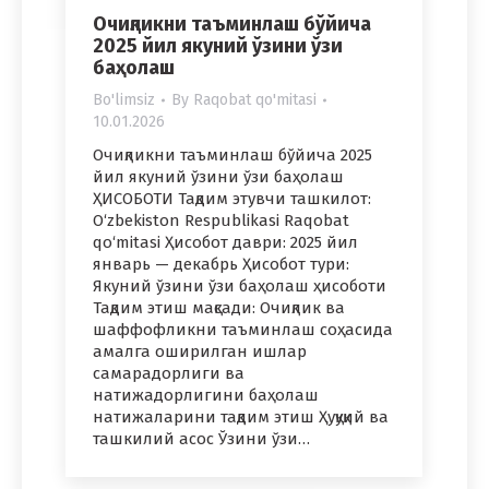
Очиқликни таъминлаш бўйича
2025 йил якуний ўзини ўзи
баҳолаш
Bo'limsiz
By
Raqobat qo'mitasi
10.01.2026
Очиқликни таъминлаш бўйича 2025
йил якуний ўзини ўзи баҳолаш
ҲИСОБОТИ Тақдим этувчи ташкилот:
O‘zbekiston Respublikasi Raqobat
qo‘mitasi Ҳисобот даври: 2025 йил
январь — декабрь Ҳисобот тури:
Якуний ўзини ўзи баҳолаш ҳисоботи
Тақдим этиш мақсади: Очиқлик ва
шаффофликни таъминлаш соҳасида
амалга оширилган ишлар
самарадорлиги ва
натижадорлигини баҳолаш
натижаларини тақдим этиш Ҳуқуқий ва
ташкилий асос Ўзини ўзи…