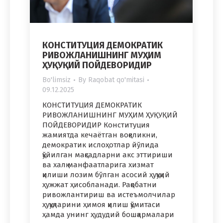
КОНСТИТУЦИЯ ДЕМОКРАТИК
РИВОЖЛАНИШНИНГ МУҲИМ
ҲУҚУҚИЙ ПОЙДЕВОРИДИР
Bo'limsiz
By
Raqobat qo'mitasi
09.12.2025
КОНСТИТУЦИЯ ДЕМОКРАТИК
РИВОЖЛАНИШНИНГ МУҲИМ ҲУҚУҚИЙ
ПОЙДЕВОРИДИР Конституция
жамиятда кечаётган воқеликни,
демократик ислоҳотлар йўлида
қўйилган мақсадларни акс эттириши
ва халқ манфаатларига хизмат
қилиши лозим бўлган асосий ҳуқуқий
ҳужжат ҳисобланади. Рақобатни
ривожлантириш ва истеъмолчилар
ҳуқуқларини ҳимоя қилиш қўмитаси
ҳамда унинг ҳудудий бошқармалари