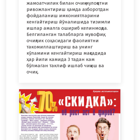
жамоатчилик билан очиқ мулоқотни
ривожлантириш ҳамда ахборотдан
фойдаланиш имкониятларини
кенгайтириш йўналишида тизимли
ишлар амалга ошириб келинмоқда.
Белгиланган талабларга мувофиқ,
очиқлик соҳасидаги фаолиятни
такомиллаштириш ва унинг
кўламини кенгайтириш мақсадида
ҳар йили камида 3 тадан кам
бўлмаган таклиф ишлаб чиқиш ва
очиқ…