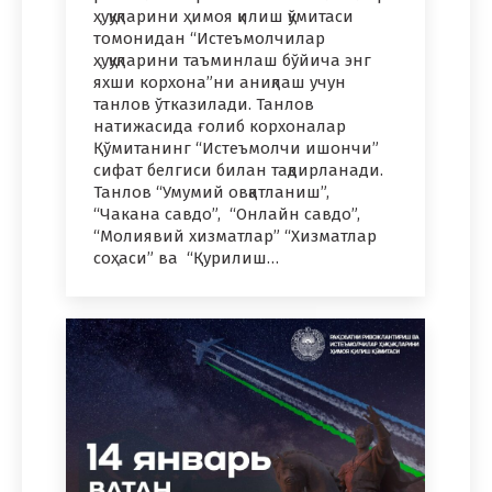
ҳуқуқларини ҳимоя қилиш қўмитаси
томонидан “Истеъмолчилар
ҳуқуқларини таъминлаш бўйича энг
яхши корхона”ни аниқлаш учун
танлов ўтказилади. Танлов
натижасида ғолиб корхоналар
Қўмитанинг “Истеъмолчи ишончи”
сифат белгиси билан тақдирланади.
Танлов “Умумий овқатланиш”,
“Чакана савдо”, “Онлайн савдо”,
“Молиявий хизматлар” “Хизматлар
соҳаси” ва “Қурилиш…