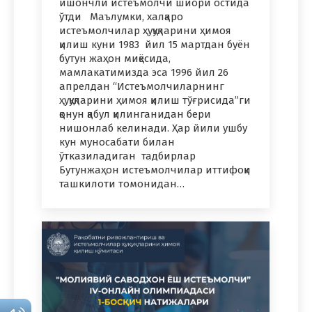
ишончли истеъмолчи шиори остида
ўтди Маълумки, халқаро
истеъмолчилар ҳуқуқларини ҳимоя
қилиш куни 1983 йил 15 мартдан буён
бутун жаҳон миқёсида,
мамлакатимизда эса 1996 йил 26
апрелдан “Истеъмолчиларнинг
ҳуқуқларини ҳимоя қилиш тўғрисида”ги
қонун қабул қилинганидан бери
нишонлаб келинади. Ҳар йили ушбу
кун муносабати билан
ўтказиладиган тадбирлар
Бутунжаҳон истеъмолчилар иттифоқи
ташкилоти томонидан…