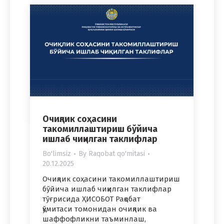
Очиқлик соҳасини
такомиллаштириш бўйича
ишлаб чиқилган таклифлар
Bo'limsiz
By
Raqobat qo'mitasi
20.12.2025
Очиқлик соҳасини такомиллаштириш
бўйича ишлаб чиқилган таклифлар
тўғрисида ҲИСОБОТ Рақобат
қўмитаси томонидан очиқлик ва
шаффофликни таъминлаш,