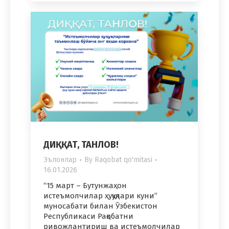
ДИҚҚАТ, ТАНЛОВ!
Эълонлар
By
Raqobat qo'mitasi
16.01.2026
“15 март – Бутунжаҳон
истеъмолчилар ҳуқуқлари куни”
муносабати билан Ўзбекистон
Республикаси Рақобатни
ривожлантириш ва истеъмолчилар