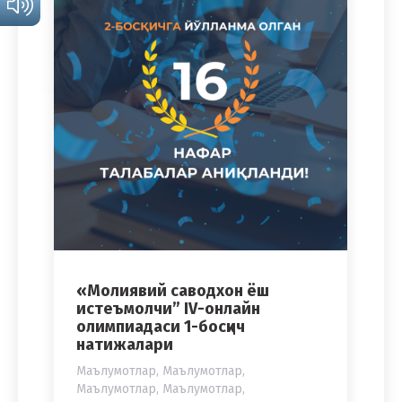
«Молиявий саводхон ёш
истеъмолчи” IV-онлайн
олимпиадаси 1-босқич
натижалари
Маълумотлар
,
Маълумотлар
,
Маълумотлар
,
Маълумотлар
,