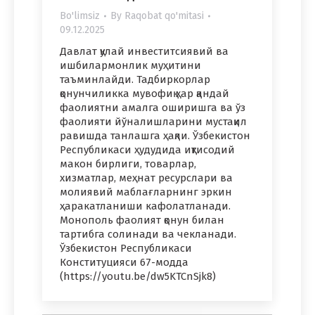
Bo'limsiz
By
Raqobat qo'mitasi
09.12.2025
Давлат қулай инвеститсиявий ва
ишбилармонлик муҳитини
таъминлайди. Тадбиркорлар
қонунчиликка мувофиқ ҳар қандай
фаолиятни амалга оширишга ва ўз
фаолияти йўналишларини мустақил
равишда танлашга ҳақли. Ўзбекистон
Республикаси ҳудудида иқтисодий
макон бирлиги, товарлар,
хизматлар, меҳнат ресурслари ва
молиявий маблағларнинг эркин
ҳаракатланиши кафолатланади.
Монополь фаолият қонун билан
тартибга солинади ва чекланади.
Ўзбекистон Республикаси
Конституцияси 67-модда
(https://youtu.be/dw5KTCnSjk8)