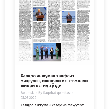
Халқаро анжуман хавфсиз
маҳсулот, ишончли истеъмолчи
шиори остида ўтди
Bo'limsiz
By
Raqobat qo'mitasi
25.03.2026
Халқаро анжуман хавфсиз маҳсулот,