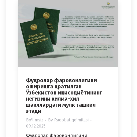
Фуқаролар фаровонлигини
оширишга қаратилган
Ўзбекистон иқтисодиётининг
негизини хилма-хил
шакллардаги мулк ташкил
этади
Bo'limsiz
By
Raqobat qo'mitasi
09.12.2025
Фуқаролар фаровонлигини