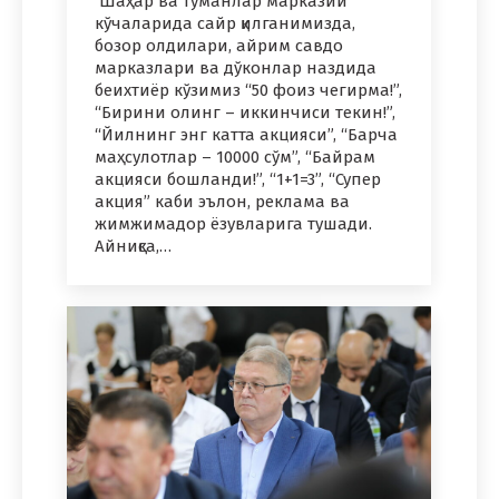
Шаҳар ва туманлар марказий
кўчаларида сайр қилганимизда,
бозор олдилари, айрим савдо
марказлари ва дўконлар наздида
беихтиёр кўзимиз “50 фоиз чегирма!”,
“Бирини олинг – иккинчиси текин!”,
“Йилнинг энг катта акцияси”, “Барча
маҳсулотлар – 10000 сўм”, “Байрам
акцияси бошланди!”, “1+1=3”, “Супер
акция” каби эълон, реклама ва
жимжимадор ёзувларига тушади.
Айниқса,…