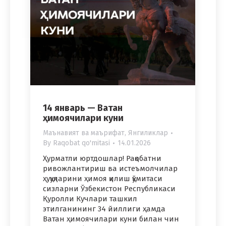
14 январь — Ватан
ҳимоячилари куни
Маънавият ва маърифат
,
Янгиликлар
By
Raqobat qo'mitasi
14.01.2026
Ҳурматли юртдошлар! Рақобатни
ривожлантириш ва истеъмолчилар
ҳуқуқларини ҳимоя қилиш қўмитаси
сизларни Ўзбекистон Республикаси
Қуролли Кучлари ташкил
этилганининг 34 йиллиги ҳамда
Ватан ҳимоячилари куни билан чин