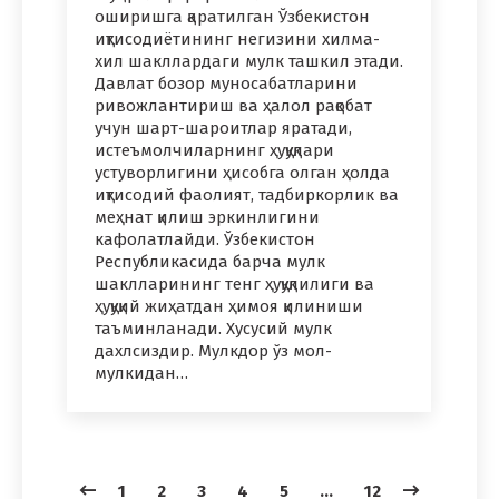
оширишга қаратилган Ўзбекистон
иқтисодиётининг негизини хилма-
хил шакллардаги мулк ташкил этади.
Давлат бозор муносабатларини
ривожлантириш ва ҳалол рақобат
учун шарт-шароитлар яратади,
истеъмолчиларнинг ҳуқуқлари
устуворлигини ҳисобга олган ҳолда
иқтисодий фаолият, тадбиркорлик ва
меҳнат қилиш эркинлигини
кафолатлайди. Ўзбекистон
Республикасида барча мулк
шаклларининг тенг ҳуқуқлилиги ва
ҳуқуқий жиҳатдан ҳимоя қилиниши
таъминланади. Хусусий мулк
дахлсиздир. Мулкдор ўз мол-
мулкидан…
1
2
3
4
5
…
12