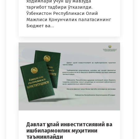
ходимлари учун шу мавзуда
тарғибот тадбири ўтказилди.
Ўзбекистон Республикаси Олий
Мажлиси Қонунчилик палатасининг
Бюджет ва…
Давлат қулай инвеститсиявий ва
ишбилармонлик муҳитини
таъминлайди