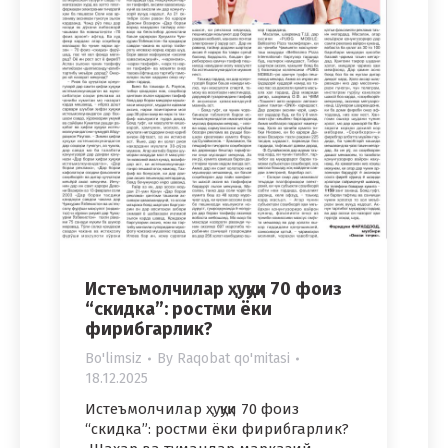
Истеъмолчилар ҳуқуқи 70 фоиз
“скидка”: ростми ёки
фирибгарлик?
Bo'limsiz
By
Raqobat qo'mitasi
18.12.2025
Истеъмолчилар ҳуқуқи 70 фоиз
“скидка”: ростми ёки фирибгарлик?