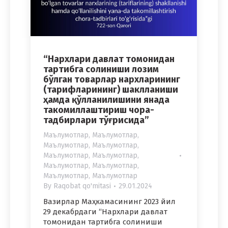
“Нархлари давлат томонидан
тартибга солиниши лозим
бўлган товарлар нархларининг
(тарифларининг) шаклланиши
ҳамда қўлланилишини янада
такомиллаштириш чора-
тадбирлари тўғрисида”
Маълумотлар
,
Маълумотлар
,
Маълумотлар
,
Маълумотлар
,
Маълумотлар
,
Маълумотлар
,
Маълумотлар
,
Маълумотлар
,
Маълумотлар
,
Маълумотлар
By
Raqobat qo'mitasi
29.01.2024
Вазирлар Маҳкамасининг 2023 йил
29 декабрдаги “Нархлари давлат
томонидан тартибга солиниши