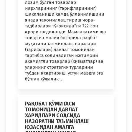
лозим бўлган товарлар
нархларининг (тарифларининг)
шаклланиши ҳамда қўлланилишини
янада такомиллаштириш чора-
тадбирлари тўғрисида”ги 722-сон
қарори тасдиқланди. Мамлакатимизда
товар ва молия бозорида рақобат
муҳитини таъминлаш, нархлари
(тарифлари) давлат томонидан
тартибга солинадиган ижтимоий
аҳамиятли товарлар (хизматлар) ва
уларнинг стратегик турларини
тубдан қисқартириш, устун мавқега эга
бўлган хўжалик…
РАҚОБАТ ҚЎМИТАСИ
ТОМОНИДАН ДАВЛАТ
ХАРИДЛАРИ СОҲАСИДА
НАЗОРАТНИ ТАЪМИНЛАШ
ЮЗАСИДАН АМАЛГА