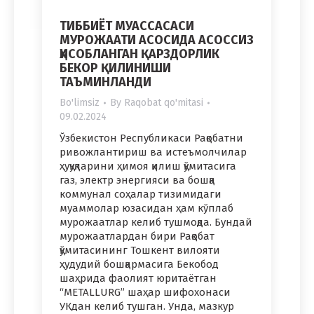
ТИББИЁТ МУАССАСАСИ
МУРОЖААТИ АСОСИДА АСОССИЗ
ҲИСОБЛАНГАН ҚАРЗДОРЛИК
БЕКОР ҚИЛИНИШИ
ТАЪМИНЛАНДИ
Bo'limsiz
By
Raqobat qo'mitasi
09.02.2024
Ўзбекистон Республикаси Рақобатни
ривожлантириш ва истеъмолчилар
ҳуқуқларини ҳимоя қилиш қўмитасига
газ, электр энергияси ва бошқа
коммунал соҳалар тизимидаги
муаммолар юзасидан ҳам кўплаб
мурожаатлар келиб тушмоқда. Бундай
мурожаатлардан бири Рақобат
қўмитасининг Тошкент вилояти
ҳудудий бошқармасига Бекобод
шаҳрида фаолият юритаётган
“METALLURG” шаҳар шифохонаси
УКдан келиб тушган. Унда, мазкур