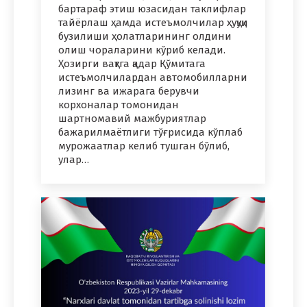
бартараф этиш юзасидан таклифлар
тайёрлаш ҳамда истеъмолчилар ҳуқуқи
бузилиши ҳолатларининг олдини
олиш чораларини кўриб келади.
Ҳозирги вақтга қадар Қўмитага
истеъмолчилардан автомобилларни
лизинг ва ижарага берувчи
корхоналар томонидан
шартномавий мажбуриятлар
бажарилмаётлиги тўғрисида кўплаб
мурожаатлар келиб тушган бўлиб,
улар…