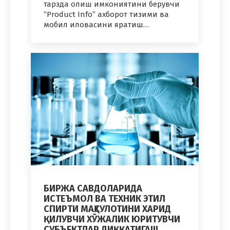
тарзда олиш имкониятини берувчи
“Product Info” ахборот тизими ва
мобил иловасини яратиш…
БИРЖА САВДОЛАРИДА
ИСТЕЪМОЛ ВА ТЕХНИК ЭТИЛ
СПИРТИ МАҲСУЛОТИНИ ХАРИД
ҚИЛУВЧИ ХЎЖАЛИК ЮРИТУВЧИ
СУБЪЕКТЛАР ДИҚҚАТИГА!!!