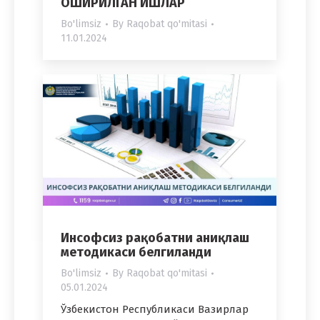
ОШИРИЛГАН ИШЛАР
Bo'limsiz
By
Raqobat qo'mitasi
11.01.2024
Инсофсиз рақобатни аниқлаш
методикаси белгиланди
Bo'limsiz
By
Raqobat qo'mitasi
05.01.2024
Ўзбекистон Республикаси Вазирлар