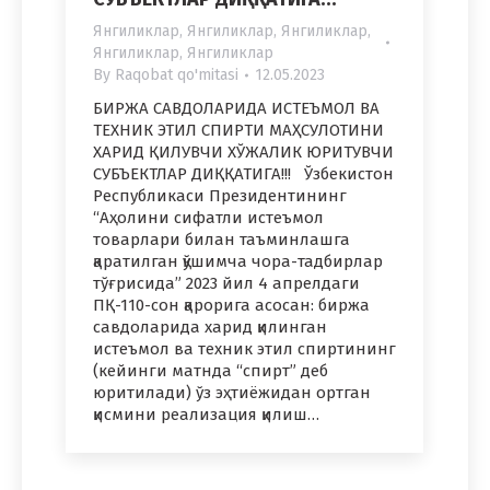
Янгиликлар
,
Янгиликлар
,
Янгиликлар
,
Янгиликлар
,
Янгиликлар
By
Raqobat qo'mitasi
12.05.2023
БИРЖА САВДОЛАРИДА ИСТЕЪМОЛ ВА
ТЕХНИК ЭТИЛ СПИРТИ МАҲСУЛОТИНИ
ХАРИД ҚИЛУВЧИ ХЎЖАЛИК ЮРИТУВЧИ
СУБЪЕКТЛАР ДИҚҚАТИГА!!! Ўзбекистон
Республикаси Президентининг
“Аҳолини сифатли истеъмол
товарлари билан таъминлашга
қаратилган қўшимча чора-тадбирлар
тўғрисида” 2023 йил 4 апрелдаги
ПҚ-110-сон қарорига асосан: биржа
савдоларида харид қилинган
истеъмол ва техник этил спиртининг
(кейинги матнда “спирт” деб
юритилади) ўз эҳтиёжидан ортган
қисмини реализация қилиш…