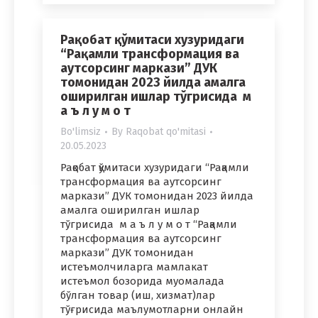
Рақобат қўмитаси хузуридаги
“Рақамли трансформация ва
аутсорсинг маркази” ДУК
томонидан 2023 йилда амалга
оширилган ишлар тўгрисида м
а ъ л у м о т
Bo'limsiz
By
Raqobat qo'mitasi
20.05.2023
Рақобат қўмитаси хузуридаги “Рақамли
трансформация ва аутсорсинг
маркази” ДУК томонидан 2023 йилда
амалга оширилган ишлар
тўгрисида м а ъ л у м о т “Рақамли
трансформация ва аутсорсинг
маркази” ДУК томонидан
истеъмолчиларга мамлакат
истеъмол бозорида муомалада
бўлган товар (иш, хизмат)лар
тўғрисида маълумотларни онлайн