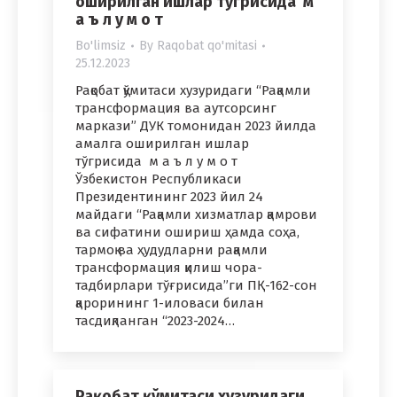
оширилган ишлар тўгрисида м
а ъ л у м о т
Bo'limsiz
By
Raqobat qo'mitasi
25.12.2023
Рақобат қўмитаси хузуридаги “Рақамли
трансформация ва аутсорсинг
маркази” ДУК томонидан 2023 йилда
амалга оширилган ишлар
тўгрисида м а ъ л у м о т
Ўзбекистон Республикаси
Президентининг 2023 йил 24
майдаги “Рақамли хизматлар қамрови
ва сифатини ошириш ҳамда соҳа,
тармоқ ва ҳудудларни рақамли
трансформация қилиш чора-
тадбирлари тўғрисида”ги ПҚ-162-сон
қарорининг 1-иловаси билан
тасдиқланган “2023-2024…
Рақобат қўмитаси хузуридаги