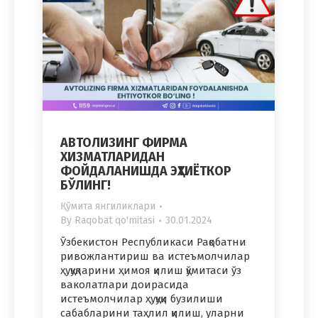
АВТОЛИЗИНГ ФИРМА
ХИЗМАТЛАРИДАН
ФОЙДАЛАНИШДА ЭҲТИЁТКОР
БЎЛИНГ!
Қўмита янгиликлари
By
Raqobat qo'mitasi
30.01.2024
Ўзбекистон Республикаси Рақобатни
ривожлантириш ва истеъмолчилар
ҳуқуқларини ҳимоя қилиш қўмитаси ўз
ваколатлари доирасида
истеъмолчилар ҳуқуқи бузилиши
сабабларини таҳлил қилиш, уларни