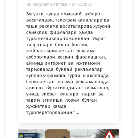
By
Raqobat qo'mitasi
07.02.2024
Бугунги кунда оммавий ахборот
воситалари, телеграм каналлари ва
ташқи реклама воситаларида хусусий
сайёҳлик фирмалари ҳамда
турагентликлар томонидан “Умра”
зиёратлари билан боғлиқ
жойлаштирилаётган реклама
ахборотлари кескин фаоллашган,
айниқса интернет ва ижтимоий
тармоқларда бундай рекламалар
кўплаб учрамоқда. Турли шаклларда
берилаётган мазкур рекламаларда,
аввало кўрсатиладиган хизматлар,
учиш, зиёрат кунлари, нархи ва
тақдим этилиши лозим бўлган
ҳужжатлар ҳамда
туроператорларнинг …