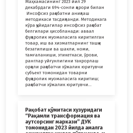
Маҳкамасининг 2023 йил 29
декабрдаги 694-сонли қарори билан
Инсофсиз рақобатни аниқлаш
методикаси тасдиқланди. Методикага
кўра қуйидагилар инсофсиз рақобат
белгилари ҳисобланади: аввал
фуқаролик муомаласига киритилган
товар, иш ва хизматларнинг ташқи
безатилиши ва шакли, номи,
тамғаланиши, этикеткаси, ўрови,
ранглар уйғунлигини такрорлаш
орқали рақобатчи хўжалик юритувчи
субъект томонидан товарни
фуқаролик муомаласига киритиш;
рақобатчи хўжалик юритувчи…
Рақобат қўмитаси хузуридаги
“Рақамли трансформация ва
аутсорсинг маркази” ДУК
томонидан 2023 йилда амалга