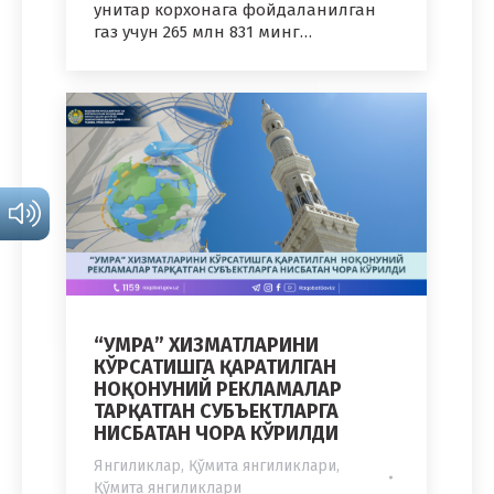
унитар корхонага фойдаланилган
газ учун 265 млн 831 минг…
“УМРА” ХИЗМАТЛАРИНИ
КЎРСАТИШГА ҚАРАТИЛГАН
НОҚОНУНИЙ РЕКЛАМАЛАР
ТАРҚАТГАН СУБЪЕКТЛАРГА
НИСБАТАН ЧОРА КЎРИЛДИ
Янгиликлар
,
Қўмита янгиликлари
,
Қўмита янгиликлари