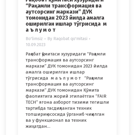
“Рақамли трансформация ва
аутсорсинг маркази” ДУК
томонидан 2023 йилда амалга
оширилган ишлар тўгрисида м
а ъ л у м о т
Bo'limsiz
By
Raqobat qo'mitasi
10.09.2023
Рақобат қўмитаси хузуридаги “Рақамли
трансформация ва аутсорсинг
маркази” ДУК томонидан 2023 йилда
амалга оширилган ишлар
тўгрисида м а ъ л у м о т “Рақамли
трансформация ва аутсорсинг
маркази” ДУК томонидан Қўмита
фаолиятига жорий этилаётган “FAIR
TECH” ягона ахборот тизими тегишли
тартибда тасдиқланган техник
топшириқ асосида ўрганиб чиқилган
ва у функционал ва техник
жиҳатдан…