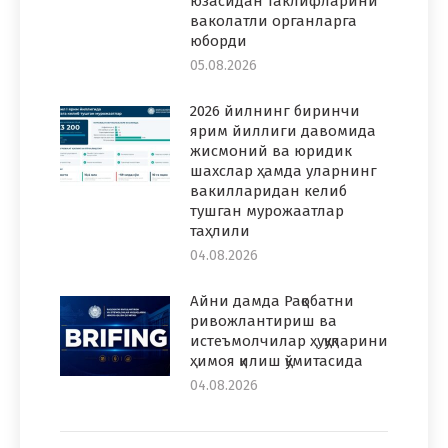
юзасидан таклифларини
ваколатли органларга
юборди
05.08.2026
2026 йилнинг биринчи
ярим йиллиги давомида
жисмоний ва юридик
шахслар ҳамда уларнинг
вакилларидан келиб
тушган мурожаатлар
таҳлили
04.08.2026
Айни дамда Рақобатни
ривожлантириш ва
истеъмолчилар ҳуқуқларини
ҳимоя қилиш қўмитасида
04.08.2026