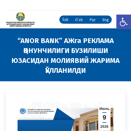
Open
Ўзб
Oʻzb
Рус
Eng
“ANOR BANK” АЖга РЕКЛАМА
ҚОНУНЧИЛИГИ БУЗИЛИШИ
ЮЗАСИДАН МОЛИЯВИЙ ЖАРИМА
ҚЎЛЛАНИЛДИ
You are here:
Июль
9
2026