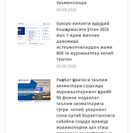
таъминланди
06.08.2026
Бухоро вилояти ҳудудий
бошқармасига ўтган 2026
йил 1-ярим йиллик
давомида
истеъмолчилардан жами
868 та мурожаатлар келиб
тушган
05.08.2026
Рақобат қўмитаси таълим
хизматлари соҳасида
мурожаатларнинг қарийб
96 фоизи нодавлат
таълим хизматларига
тўғри келиб, уларнинг
сони ортиб бораётганлиги
сабабли соҳада мавжуд
муаммоларни ҳал этиш