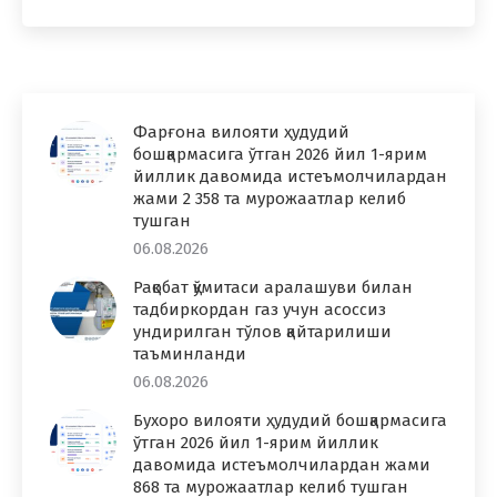
Фарғона вилояти ҳудудий
бошқармасига ўтган 2026 йил 1-ярим
йиллик давомида истеъмолчилардан
жами 2 358 та мурожаатлар келиб
тушган
06.08.2026
Рақобат қўмитаси аралашуви билан
тадбиркордан газ учун асоссиз
ундирилган тўлов қайтарилиши
таъминланди
06.08.2026
Бухоро вилояти ҳудудий бошқармасига
ўтган 2026 йил 1-ярим йиллик
давомида истеъмолчилардан жами
868 та мурожаатлар келиб тушган