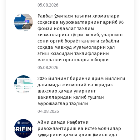
05.08.2026
Рақобат қўмитаси таълим хизматлари
соҳасида мурожаатларнинг қарийб 96
фоизи нодавлат таълим
хизматларига тўғри келиб, уларнинг
сони ортиб бораётганлиги сабабли
соҳада мавжуд муаммоларни ҳал
этиш юзасидан таклифларини
ваколатли органларга юборди
05.08.2026
2026 йилнинг биринчи ярим йиллиги
давомида жисмоний ва юридик
шахслар ҳамда уларнинг
вакилларидан келиб тушган
мурожаатлар таҳлили
04.08.2026
Айни дамда Рақобатни
ривожлантириш ва истеъмолчилар
ҳуқуқларини ҳимоя қилиш қўмитасида