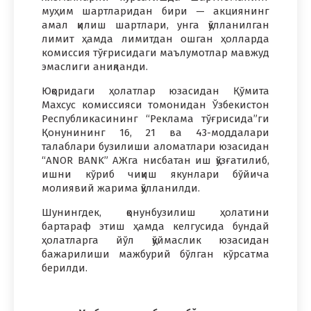
муҳим шартларидан бири — акциянинг
амал қилиш шартлари, унга қўлланилган
лимит ҳамда лимитдан ошган ҳолларда
комиссия тўғрисидаги маълумотлар мавжуд
эмаслиги аниқланди.
Юқоридаги ҳолатлар юзасидан Қўмита
Махсус комиссияси томонидан Ўзбекистон
Республикасининг “Реклама тўғрисида”ги
Қонунининг 16, 21 ва 43-моддалари
талаблари бузилиши аломатлари юзасидан
“ANOR BANK” АЖга нисбатан иш қўзғатилиб,
ишни кўриб чиқиш якунлари бўйича
молиявий жарима қўлланилди.
Шунингдек, қонунбузилиш ҳолатини
бартараф этиш ҳамда келгусида бундай
ҳолатларга йўл қўймаслик юзасидан
бажарилиши мажбурий бўлган кўрсатма
берилди.