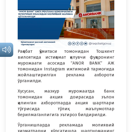
Рақобат қўмитаси томонидан Тошкент
вилоятида истиқомат қилувчи фуқаронинг
мурожаати асосида “ANOR BANK” АЖ
томонидан Instagram ижтимоий тармоғида
жойлаштирилган реклама ахбороти
ўрганилди.
Хусусан, мазкур мурожаатда банк
томонидан акция доирасида эълон
қилинган ахборотларда акция шартлари
тўғрисида тўлиқ маълумотлар
берилмаганлигига эътироз билдирилди.
Ўрганишларда рекламада молиявий
хизматларни кўрсатишда шартноманинг