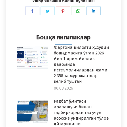
Ушбу янгилик билан бўлишиш
Share
Share
Share
Share
Share
on
on
on
on
on
Facebook
Twitter
Pinterest
WhatsApp
LinkedIn
Бошқа янгиликлар
Фарғона вилояти ҳудудий
бошқармасига ўтган 2026
йил 1-ярим йиллик
давомида
истеъмолчилардан жами
2 358 та мурожаатлар
келиб тушган
06.08.2026
Рақобат қўмитаси
аралашуви билан
тадбиркордан газ учун
асоссиз ундирилган тўлов
қайтарилиши