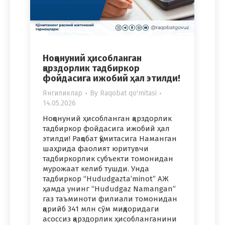
Ноқонуний ҳисобланган
қарздорлик тадбиркор
фойдасига ижобий ҳал этилди!
Янгиликлар
By
Raqobat qo'mitasi
14.05.2026
Ноқонуний ҳисобланган қарздорлик
тадбиркор фойдасига ижобий ҳал
этилди! Рақобат қўмитасига Наманган
шаҳрида фаолият юритувчи
тадбиркорлик субъекти томонидан
мурожаат келиб тушди. Унда
тадбиркор “Hududgazta’minot” АЖ
ҳамда унинг “Hududgaz Namangan”
газ таъминоти филиали томонидан
қарийб 341 млн сўм миқдоридаги
асоссиз қарздорлик ҳисобланганини