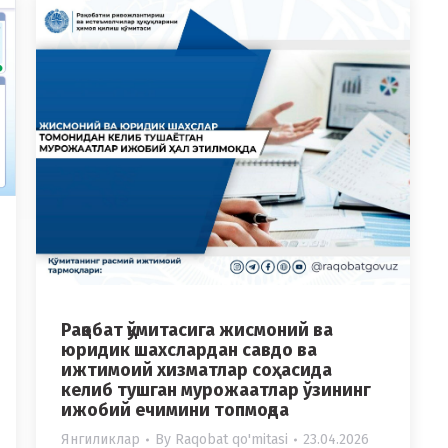
Рақобат қўмитасига жисмоний ва
юридик шахслардан савдо ва
ижтимоий хизматлар соҳасида
келиб тушган мурожаатлар ўзининг
ижобий ечимини топмоқда
Янгиликлар
By
Raqobat qo'mitasi
23.04.2026