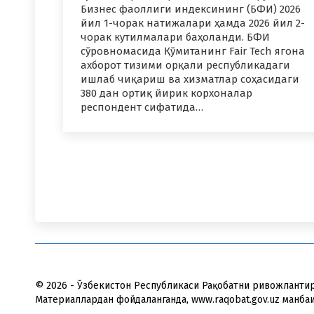
Бизнес фаоллиги индексининг (БФИ) 2026
йил 1-чорак натижалари ҳамда 2026 йил 2-
чорак кутилмалари баҳоланди. БФИ
сўровномасида Қўмитанинг Fair Tech ягона
ахборот тизими орқали республикадаги
ишлаб чиқариш ва хизматлар соҳасидаги
380 дан ортиқ йирик корхоналар
респондент сифатида…
© 2026 - Ўзбекистон Республикаси Рақобатни ривожлантир
Материаллардан фойдаланганда, www.raqobat.gov.uz манба