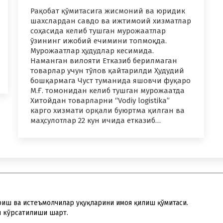
Рақобат қўмитасига жисмоний ва юридик
шахслардан савдо ва ижтимоий хизматлар
соҳасида келиб тушган мурожаатлар
ўзининг ижобий ечимини топмоқда.
Мурожаатлар ҳудудлар кесимида.
Наманган вилояти Етказиб берилмаган
товарлар учун тўлов қайтарилди Ҳудудий
бошқармага Чуст туманида яшовчи фуқаро
М.Ғ. томонидан келиб тушган мурожаатда
Хитойдан товарларни “Vodiy logistika”
карго хизмати орқали буюртма қилган ва
маҳсулотлар 22 кун ичида етказиб…
иш ва истеъмолчилар ҳуқуқларини ҳимоя қилиш қўмитаси.
и кўрсатилиши шарт.