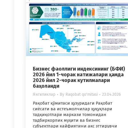
Бизнес фаоллиги индексининг (БФИ)
2026 йил 1-чорак натижалари ҳамда
2026 йил 2-чорак кутилмалари
баҳоланди
Янгиликлар
By
Raqobat qo'mitasi
23.04.2026
Рақобат қўмитаси ҳузуридаги Рақобат
сиёсати ва истеъмолчилар ҳуқуқлари
тадқиқотлари маркази томонидан
тадбиркорлик муҳити ва бизнес
субъектлари кайфиятини акс эттирувчи