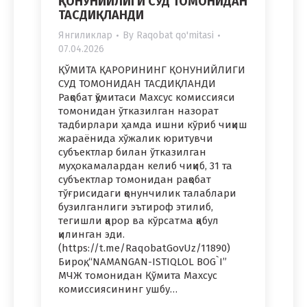
ҚОНУНИЙЛИГИ СУД ТОМОНИДАН
ТАСДИҚЛАНДИ
Янгиликлар
By
Raqobat qo'mitasi
07.04.2026
ҚЎМИТА ҚАРОРИНИНГ ҚОНУНИЙЛИГИ
СУД ТОМОНИДАН ТАСДИҚЛАНДИ
Рақобат қўмитаси Махсус комиссияси
томонидан ўтказилган назорат
тадбирлари ҳамда ишни кўриб чиқиш
жараёнида хўжалик юритувчи
субъектлар билан ўтказилган
муҳокамалардан келиб чиқиб, 31 та
субъектлар томонидан рақобат
тўғрисидаги қонунчилик талаблари
бузилганлиги эътироф этилиб,
тегишли қарор ва кўрсатма қабул
қилинган эди.
(https://t.me/RaqobatGovUz/11890)
Бироқ, “NAMANGAN-ISTIQLOL BOG`I”
МЧЖ томонидан Қўмита Махсус
комиссиясининг ушбу…