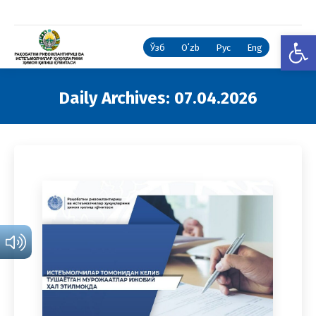
Open
Ўзб
Oʻzb
Рус
Eng
Daily Archives:
07.04.2026
You are here: