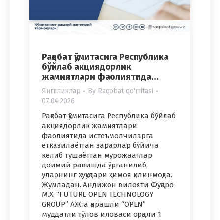
Рақобат қўмитасига Республика
бўйлаб акциядорлик
жамиятлари фаолиятида…
Янгиликлар
By
Raqobat qo'mitasi
07.04.2026
Рақобат қўмитасига Республика бўйлаб
акциядорлик жамиятлари
фаолиятида истеъмолчиларга
етказилаётган зарарлар бўйича
келиб тушаётган мурожаатлар
доимий равишда ўрганилиб,
уларнинг ҳуқуқлари ҳимоя қилинмоқда.
Жумладан. Андижон вилояти Фуқаро
М.Х. “FUTURE OPEN TECHNOLOGY
GROUP” АЖга қарашли “OPEN”
муддатли тўлов иловаси орқали 1