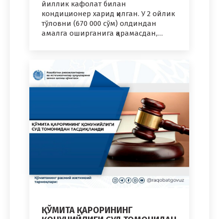
йиллик кафолат билан
кондиционер харид қилган. У 2 ойлик
тўловни (670 000 сўм) олдиндан
амалга оширганига қарамасдан,…
ҚЎМИТА ҚАРОРИНИНГ