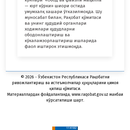
кунлари «Обод ва файзли маҳалла
— юрт кўрки» шиори остида
умумхалқ хашари ўтказилмоқда. Шу
муносабат билан, Рақобат қўмитаси
ва унинг ҳудудий органлари
ходимлари ҳудудларни
ободонлаштириш ва
кўкаламзорлаштириш ишларида
фаол иштирок этишмоқда.
© 2026 - Ўзбекистон Республикаси Рақобатни
ривожлантириш ва истеъмолчилар ҳуқуқларини ҳимоя
қилиш қўмитаси.
Материаллардан фойдаланганда, www.raqobat.gov.uz манбаи
кўрсатилиши шарт.