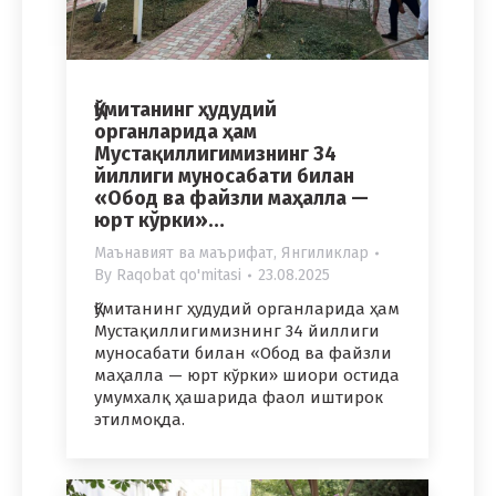
Қўмитанинг ҳудудий
органларида ҳам
Мустақиллигимизнинг 34
йиллиги муносабати билан
«Обод ва файзли маҳалла —
юрт кўрки»…
Маънавият ва маърифат
,
Янгиликлар
By
Raqobat qo'mitasi
23.08.2025
Қўмитанинг ҳудудий органларида ҳам
Мустақиллигимизнинг 34 йиллиги
муносабати билан «Обод ва файзли
маҳалла — юрт кўрки» шиори остида
умумхалқ ҳашарида фаол иштирок
этилмоқда.