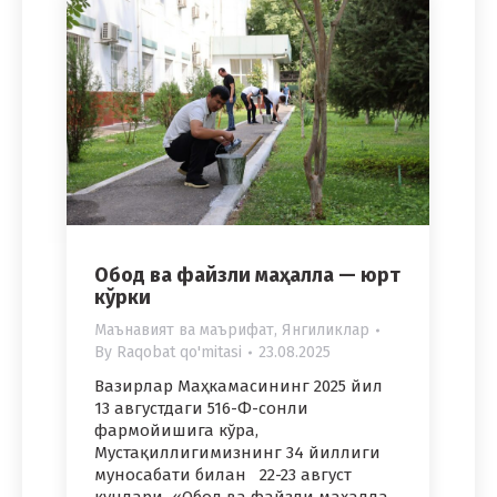
Обод ва файзли маҳалла — юрт
кўрки
Маънавият ва маърифат
,
Янгиликлар
By
Raqobat qo'mitasi
23.08.2025
Вазирлар Маҳкамасининг 2025 йил
13 августдаги 516-Ф-сонли
фармойишига кўра,
Мустақиллигимизнинг 34 йиллиги
муносабати билан 22-23 август