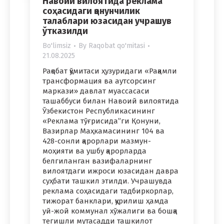
Навоий вилоятида реклама
соҳасидаги қонунчилик
талаблари юзасидан учрашув
ўтказилди
Bo'limsiz
By
Raqobat qo'mitasi
21.08.2025
Рақобат қўмитаси ҳузуридаги «Рақамли
трансформация ва аутсорсинг
маркази» давлат муассаcaси
ташаббуси билан Навоий вилоятида
Ўзбекистон Республикасининг
«Реклама тўғрисида”ги Қонуни,
Вазирлар Маҳкамасининг 104 ва
428-сонли қарорлари мазмун-
моҳияти ва ушбу қарорларда
белгиланган вазифаларнинг
вилоятдаги ижроси юзасидан давра
суҳбати ташкил этилди. Учрашувда
реклама соҳасидаги тадбиркорлар,
тижорат банклари, қурилиш ҳамда
уй-жой коммунал хўжалиги ва бошқа
тегишли мутасадди ташкилот