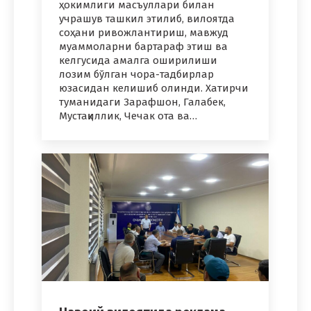
ҳокимлиги масъуллари билан
учрашув ташкил этилиб, вилоятда
соҳани ривожлантириш, мавжуд
муаммоларни бартараф этиш ва
келгусида амалга оширилиши
лозим бўлган чора-тадбирлар
юзасидан келишиб олинди. Хатирчи
туманидаги Зарафшон, Галабек,
Мустақиллик, Чечак ота ва…