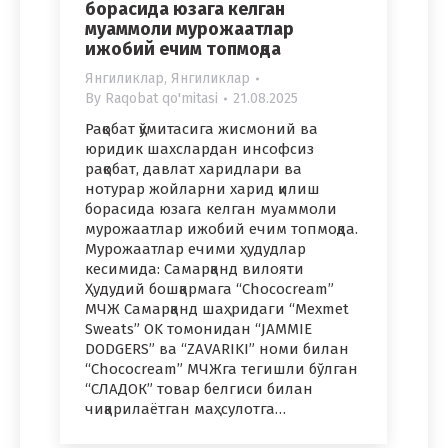
борасида юзага келган
муаммоли мурожаатлар
ижобий ечим топмоқда
Янгиликлар
,
Янгиликлар
By
Raqobat qo'mitasi
21.08.2025
Рақобат қўмитасига жисмоний ва
юридик шахслардан инсофсиз
рақобат, давлат харидлари ва
нотурар жойларни харид қилиш
борасида юзага келган муаммоли
мурожаатлар ижобий ечим топмоқда.
Мурожаатлар ечими ҳудудлар
кесимида: Самарқанд вилояти
Ҳудудий бошқармага “Choсoсream”
МЧЖ Самарқанд шаҳридаги “Mexmet
Sweats” OK томонидан “JAMMIE
DODGERS” ва “ZAVARIKI” номи билан
“Chococream” MЧЖга тегишли бўлган
“СЛАДОК” товар белгиси билан
чиқарилаётган маҳсулотга…