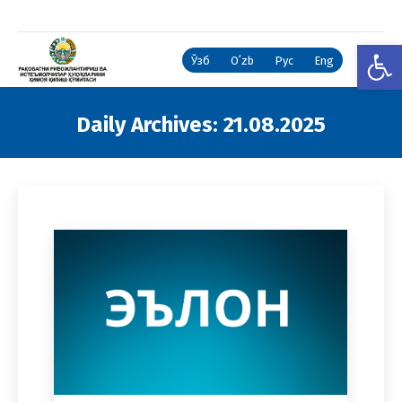
Open
Ўзб
Oʻzb
Рус
Eng
Daily Archives:
21.08.2025
You are here: