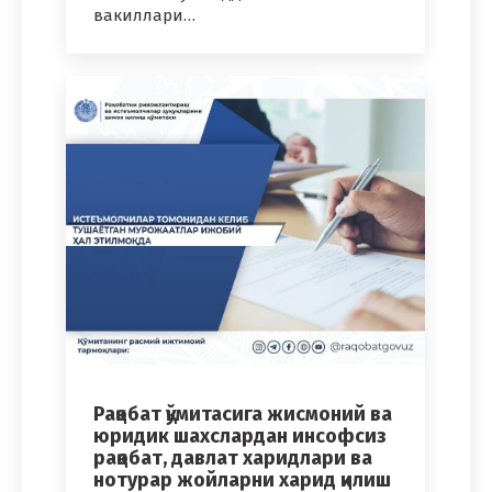
вакиллари…
Рақобат қўмитасига жисмоний ва
юридик шахслардан инсофсиз
рақобат, давлат харидлари ва
нотурар жойларни харид қилиш