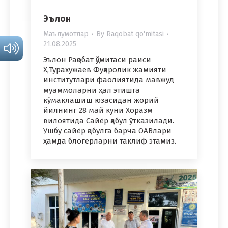
Эълон
Маълумотлар
By
Raqobat qo'mitasi
21.08.2025
Эълон Рақобат қўмитаси раиси
Ҳ.Турахужаев Фуқаролик жамияти
институтлари фаолиятида мавжуд
муаммоларни ҳал этишга
кўмаклашиш юзасидан жорий
йилнинг 28 май куни Хоразм
вилоятида Сайёр қабул ўтказилади.
Ушбу сайёр қабулга барча ОАВлари
ҳамда блогерларни таклиф этамиз.