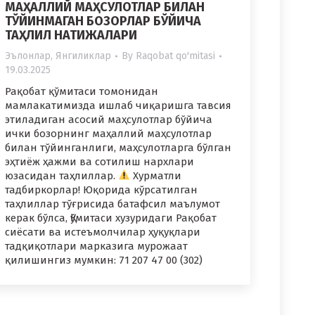
МАҲАЛЛИЙ МАҲСУЛОТЛАР БИЛАН
ТЎЙИНМАГАН БОЗОРЛАР БЎЙИЧА
ТАҲЛИЛ НАТИЖАЛАРИ
Эълонлар
,
Янгиликлар
By
Raqobat qo'mitasi
19.03.2025
Рақобат қўмитаси томонидан
мамлакатимизда ишлаб чиқаришга тавсия
этиладиган асосий маҳсулотлар бўйича
ички бозорнинг маҳаллий маҳсулотлар
билан тўйинганлиги, маҳсулотларга бўлган
эҳтиёж ҳажми ва сотилиш нархлари
юзасидан таҳлиллар.
Хурматли
тадбиркорлар! Юқорида кўрсатилган
таҳлиллар тўғрисида батафсил маълумот
керак бўлса, Қўмитаси хузуридаги Рақобат
сиёсати ва истеъмолчилар ҳуқуқлари
тадқиқотлари марказига мурожаат
қилишингиз мумкин: 71 207 47 00 (302)