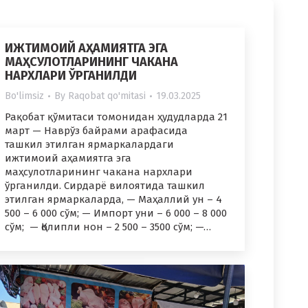
ИЖТИМОИЙ АҲАМИЯТГА ЭГА
МАҲСУЛОТЛАРИНИНГ ЧАКАНА
НАРХЛАРИ ЎРГАНИЛДИ
Bo'limsiz
By
Raqobat qo'mitasi
19.03.2025
Рақобат қўмитаси томонидан ҳудудларда 21
март — Наврўз байрами арафасида
ташкил этилган ярмаркалардаги
ижтимоий аҳамиятга эга
маҳсулотларининг чакана нархлари
ўрганилди. Сирдарё вилоятида ташкил
этилган ярмаркаларда, — Маҳаллий ун – 4
500 – 6 000 сўм; — Импорт уни – 6 000 – 8 000
сўм; — Қолипли нон – 2 500 – 3500 сўм; —…