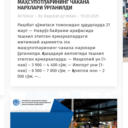
МАҲСУЛОТЛАРИНИНГ ЧАКАНА
НАРХЛАРИ ЎРГАНИЛДИ
Bo'limsiz
By
Raqobat qo'mitasi
19.03.2025
Рақобат қўмитаси томонидан ҳудудларда 21
март — Наврўз байрами арафасида
ташкил этилган ярмаркалардаги
ижтимоий аҳамиятга эга
маҳсулотларининг чакана нархлари
ўрганилди. Қашқадарё вилоятида ташкил
этилган ярмаркаларда: — Маҳаллий ун (1-
нав) – 3 900 – 4 400 сўм; — Импорт уни (1-
нав) – 6 500 – 7 000 сўм; — Қолипли нон – 2
500 сўм; —…