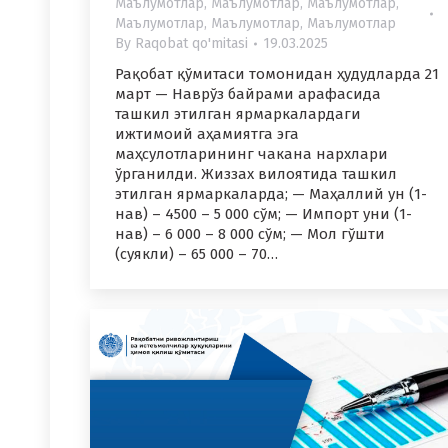
Маълумотлар
,
Маълумотлар
,
Маълумотлар
,
Маълумотлар
,
Маълумотлар
,
Маълумотлар
By
Raqobat qo'mitasi
19.03.2025
Рақобат қўмитаси томонидан ҳудудларда 21
март — Наврўз байрами арафасида
ташкил этилган ярмаркалардаги
ижтимоий аҳамиятга эга
маҳсулотларининг чакана нархлари
ўрганилди. Жиззах вилоятида ташкил
этилган ярмаркаларда; — Маҳаллий ун (1-
нав) – 4500 – 5 000 сўм; — Импорт уни (1-
нав) – 6 000 – 8 000 сўм; — Мол гўшти
(суякли) – 65 000 – 70…