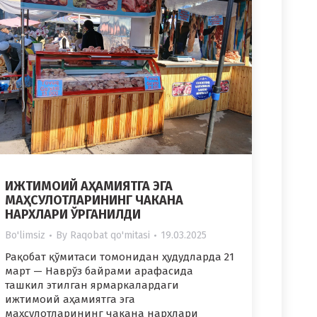
ИЖТИМОИЙ АҲАМИЯТГА ЭГА
МАҲСУЛОТЛАРИНИНГ ЧАКАНА
НАРХЛАРИ ЎРГАНИЛДИ
Bo'limsiz
By
Raqobat qo'mitasi
19.03.2025
Рақобат қўмитаси томонидан ҳудудларда 21
март — Наврўз байрами арафасида
ташкил этилган ярмаркалардаги
ижтимоий аҳамиятга эга
маҳсулотларининг чакана нархлари