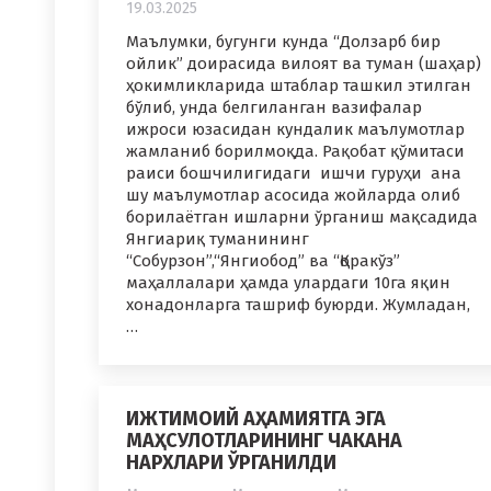
19.03.2025
Маълумки, бугунги кунда “Долзарб бир
ойлик” доирасида вилоят ва туман (шаҳар)
ҳокимликларида штаблар ташкил этилган
бўлиб, унда белгиланган вазифалар
ижроси юзасидан кундалик маълумотлар
жамланиб борилмоқда. Рақобат қўмитаси
раиси бошчилигидаги ишчи гуруҳи ана
шу маълумотлар асосида жойларда олиб
борилаётган ишларни ўрганиш мақсадида
Янгиариқ туманининг
“Собурзон”,“Янгиобод” ва “Қоракўз”
маҳаллалари ҳамда улардаги 10га яқин
хонадонларга ташриф буюрди. Жумладан,
…
ИЖТИМОИЙ АҲАМИЯТГА ЭГА
МАҲСУЛОТЛАРИНИНГ ЧАКАНА
НАРХЛАРИ ЎРГАНИЛДИ