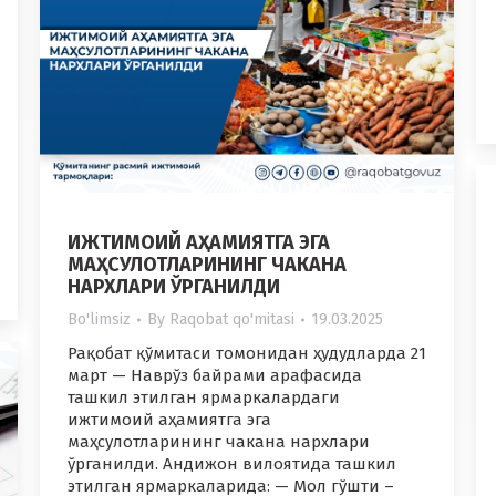
ИЖТИМОИЙ АҲАМИЯТГА ЭГА
МАҲСУЛОТЛАРИНИНГ ЧАКАНА
НАРХЛАРИ ЎРГАНИЛДИ
Bo'limsiz
By
Raqobat qo'mitasi
19.03.2025
Рақобат қўмитаси томонидан ҳудудларда 21
март — Наврўз байрами арафасида
ташкил этилган ярмаркалардаги
ижтимоий аҳамиятга эга
маҳсулотларининг чакана нархлари
ўрганилди. Андижон вилоятида ташкил
этилган ярмаркаларида: — Мол гўшти –