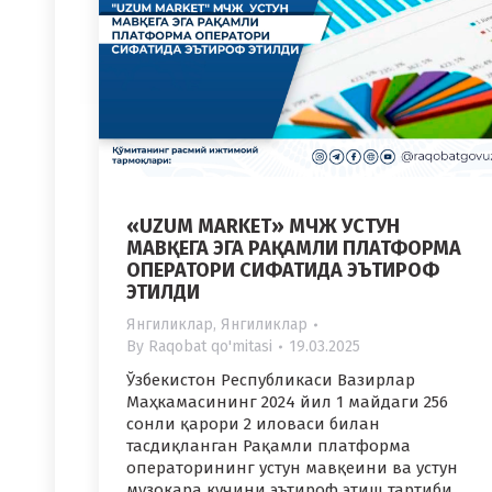
«UZUM MARKET» МЧЖ УСТУН
МАВҚЕГА ЭГА РАҚАМЛИ ПЛАТФОРМА
ОПЕРАТОРИ СИФАТИДА ЭЪТИРОФ
ЭТИЛДИ
Янгиликлар
,
Янгиликлар
By
Raqobat qo'mitasi
19.03.2025
Ўзбекистон Республикаси Вазирлар
Маҳкамасининг 2024 йил 1 майдаги 256
сонли қарори 2 иловаси билан
тасдиқланган Рақамли платформа
операторининг устун мавқеини ва устун
музокара кучини эътироф этиш тартиби