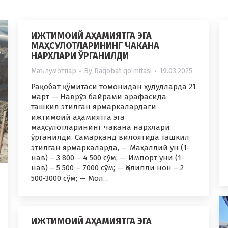
ИЖТИМОИЙ АҲАМИЯТГА ЭГА
МАҲСУЛОТЛАРИНИНГ ЧАКАНА
НАРХЛАРИ ЎРГАНИЛДИ
Маълумотлар
By
Raqobat qo'mitasi
19.03.2025
Рақобат қўмитаси томонидан ҳудудларда 21
март — Наврўз байрами арафасида
ташкил этилган ярмаркалардаги
ижтимоий аҳамиятга эга
маҳсулотларининг чакана нархлари
ўрганилди. Самарқанд вилоятида ташкил
этилган ярмаркаларда, — Маҳаллий ун (1-
нав) – 3 800 – 4 500 сўм; — Импорт уни (1-
нав) – 5 500 – 7000 сўм; — Қолипли нон – 2
500-3000 сўм; — Мол…
ИЖТИМОИЙ АҲАМИЯТГА ЭГА