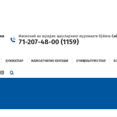
ҲУЖЖАТЛАР
ЖАМОАТЧИЛИК КЕНГАШИ
ОЧИҚ МАЪЛУМОТЛАР
ОҒЛАНИШ
ами
Жисмоний ва юридик шахсларнинг мурожаати бўйича
Ca
71-207-48-00 (1159)
ҲУЖЖАТЛАР
ЖАМОАТЧИЛИК КЕНГАШИ
ОЧИҚ МАЪЛУМОТЛАР
Б
E
TTER
INSTAGRAM
E
PAGE
ENS
OPENS
IN
W
NEW
W
NDOW
WINDOW