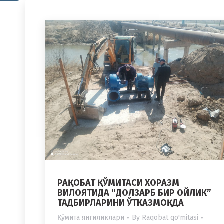
РАҚОБАТ ҚЎМИТАСИ ХОРАЗМ
ВИЛОЯТИДА “ДОЛЗАРБ БИР ОЙЛИК”
ТАДБИРЛАРИНИ ЎТКАЗМОҚДА
Қўмита янгиликлари
By
Raqobat qo'mitasi