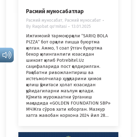
Расмий муносабатлар
Расмий муносабат
,
Расмий муносабат
By
Raqobat qo'mitasi
13.01.2025
Ижтимоий тармоқ орқали “SARIQ BOLA
PIZZA” бот орқали пицца буюртма
қилган. Аммо, 1 соат ўтгач буюртма
бекор қилинганлиги юзасидан
шикоят қилиб Potrebitel.Uz
саҳифаларида пост қолдирилган.
Рақобатни ривожлантириш ва
истеъмолчилар ҳуқуқларини ҳимоя
қилиш қўмитаси ҳолат юзасидан
қуйидагиларни маълум қилади.
Қўмита мурожаатни ўрганиш
мақсадида «GOLDEN FOUNDATION SBP»
МЧЖга сўров хати юборган. Мазкур
хатга жавобан корхона 2024 йил 28…