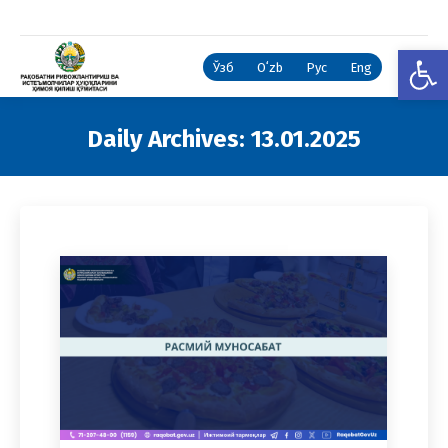
Open
Ўзб
Oʻzb
Рус
Eng
Daily Archives:
13.01.2025
You are here: