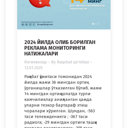
2024 ЙИЛДА ОЛИБ БОРИЛГАН
РЕКЛАМА МОНИТОРИНГИ
НАТИЖАЛАРИ
Янгиликлар
By
Raqobat qo'mitasi
13.01.2025
Рақобат қўмитаси томонидан 2024
йилда жами 36 мингдан ортиқ
ўрганишлар ўтказилган бўлиб, жами
14 мингдан ортиқ ҳолатда турли
камчиликлар аниқланган ҳамда
уларни тезкор бартараф этиш
чоралари кўрилган. Шундан, -563
таси телевидениега ; -367 таси
радиога; -29 мингдан ортиғи ташқи