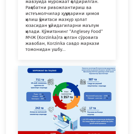
мавзуида мурожаат қолдирилган.
Рақобатни ривожлантириш ва
истеъмолчилар ҳуқуқларини ҳимоя
қилиш қўмитаси мазкур ҳолат
юзасидан қуйидагиларни маълум
қилади. Қўмитанинг “Anglesey Food”
МЧЖ (Korzinka)га қилган сўровига
жавобан, Korzinka савдо маркази
томонидан ушбу…