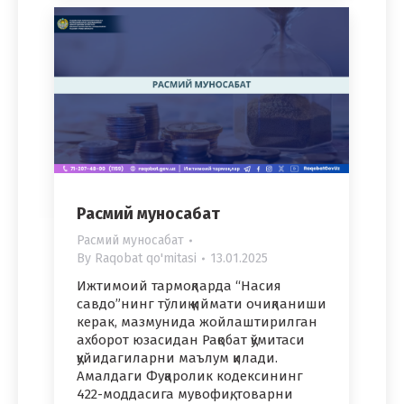
Расмий муносабат
Расмий муносабат
By
Raqobat qo'mitasi
13.01.2025
Ижтимоий тармоқларда “Насия
савдо”нинг тўлиқ қиймати очиқланиши
керак, мазмунида жойлаштирилган
ахборот юзасидан Рақобат қўмитаси
қуйидагиларни маълум қилади.
Амалдаги Фуқаролик кодексининг
422-моддасига мувофиқ, товарни