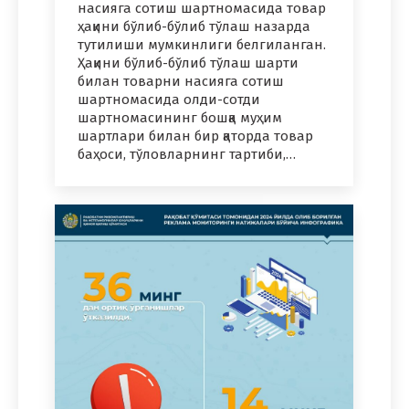
насияга сотиш шартномасида товар
ҳақини бўлиб-бўлиб тўлаш назарда
тутилиши мумкинлиги белгиланган.
Ҳақини бўлиб-бўлиб тўлаш шарти
билан товарни насияга сотиш
шартномасида олди-сотди
шартномасининг бошқа муҳим
шартлари билан бир қаторда товар
баҳоси, тўловларнинг тартиби,…