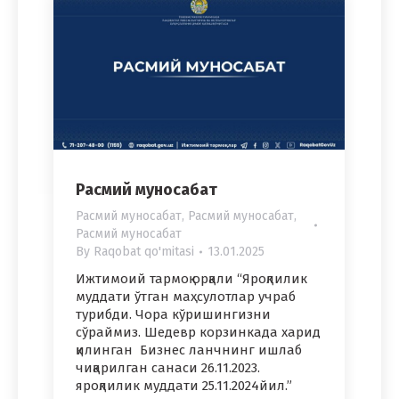
Расмий муносабат
Расмий муносабат
,
Расмий муносабат
,
Расмий муносабат
By
Raqobat qo'mitasi
13.01.2025
Ижтимоий тармоқ орқали “Яроқлилик
муддати ўтган маҳсулотлар учраб
турибди. Чора кўришингизни
сўраймиз. Шедевр корзинкада харид
қилинган Бизнес ланчнинг ишлаб
чиқарилган санаси 26.11.2023.
яроқлилик муддати 25.11.2024йил.”