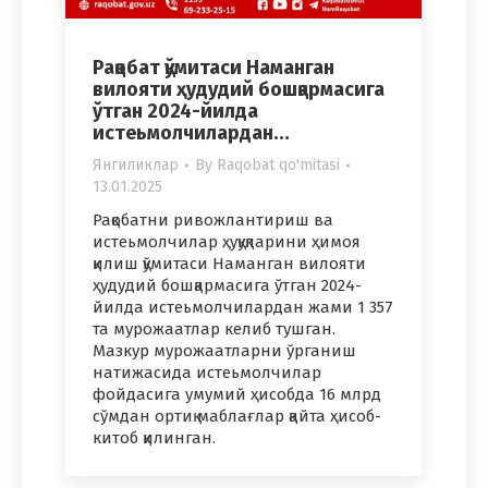
Рақобат қўмитаси Наманган
вилояти ҳудудий бошқармасига
ўтган 2024-йилда
истеьмолчилардан…
Янгиликлар
By
Raqobat qo'mitasi
13.01.2025
Рақобатни ривожлантириш ва
истеьмолчилар ҳуқуқларини ҳимоя
қилиш қўмитаси Наманган вилояти
ҳудудий бошқармасига ўтган 2024-
йилда истеьмолчилардан жами 1 357
та мурожаатлар келиб тушган.
Мазкур мурожаатларни ўрганиш
натижасида истеьмолчилар
фойдасига умумий ҳисобда 16 млрд
сўмдан ортиқ маблағлар қайта ҳисоб-
китоб қилинган.