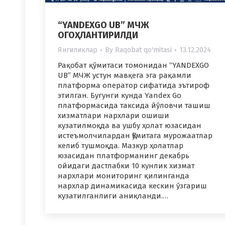
“YANDEXGO UB” МЧЖ
ОГОҲЛАНТИРИЛДИ
Янгиликлар
By
Raqobat qo'mitasi
13.12.2024
Рақобат қўмитаси томонидан “YANDEXGO
UB” МЧЖ устун мавқега эга рақамли
платформа оператор сифатида эътироф
этилган. Бугунги кунда Yandex Go
платформасида таксида йўловчи ташиш
хизматлари нархлари ошиши
кузатилмоқда ва ушбу ҳолат юзасидан
истеъмолчилардан Қўмитага мурожаатлар
келиб тушмоқда. Мазкур ҳолатлар
юзасидан платформанинг декабрь
ойидаги дастлабки 10 кунлик хизмат
нархлари мониторинг қилинганда
нархлар динамикасида кескин ўзгариш
кузатилганлиги аниқланди.…