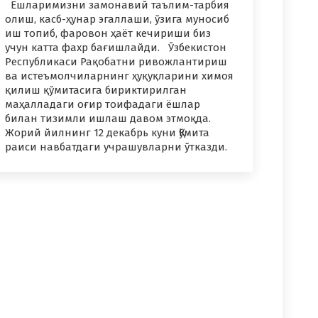
Ёшларимизни замонавий таълим-тарбия
олиш, касб-ҳунар эгаллаши, ўзига муносиб
иш топиб, фаровон ҳаёт кечириши биз
учун катта фахр бағишлайди. Ўзбекистон
Республикаси Рақобатни ривожлантириш
ва истеъмолчиларнинг ҳуқуқларини химоя
қилиш қўмитасига бириктирилган
маҳалладаги оғир тоифадаги ёшлар
билан тизимли ишлаш давом этмоқда.
Жорий йилнинг 12 декабрь куни Қўмита
раиси навбатдаги учрашувларни ўтказди.