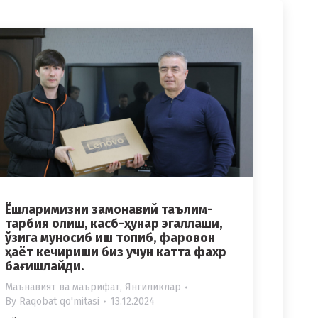
Ёшларимизни замонавий таълим-
тарбия олиш, касб-ҳунар эгаллаши,
ўзига муносиб иш топиб, фаровон
ҳаёт кечириши биз учун катта фахр
бағишлайди.
Маънавият ва маърифат
,
Янгиликлар
By
Raqobat qo'mitasi
13.12.2024