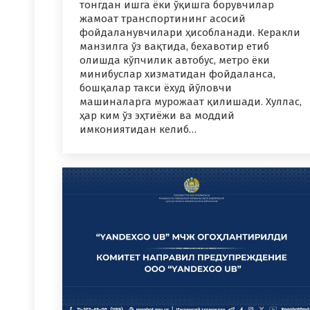
тонгдан ишга ёки ўқишга борувчилар
жамоат транспортининг асосий
фойдаланувчилари ҳисоб­ланади. Керакли
манзилга ўз вақтида, бехавотир етиб
олишда кўпчилик автобус, метро ёки
минибуслар хизматидан фойдаланса,
бошқалар такси ёхуд йўловчи
машиналарга мурожаат қилишади. Хуллас,
ҳар ким ўз эҳтиёжи ва моддий
имкониятидан келиб…