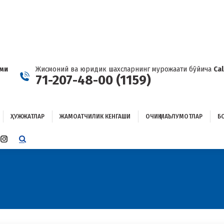
ҲУЖЖАТЛАР
ЖАМОАТЧИЛИК КЕНГАШИ
ОЧИҚ МАЪЛУМОТЛАР
ОҒЛАНИШ
ами
Жисмоний ва юридик шахсларнинг мурожаати бўйича
Ca
71-207-48-00 (1159)
ҲУЖЖАТЛАР
ЖАМОАТЧИЛИК КЕНГАШИ
ОЧИҚ МАЪЛУМОТЛАР
Б
E
TTER
INSTAGRAM
E
PAGE
ENS
OPENS
IN
W
NEW
W
NDOW
WINDOW