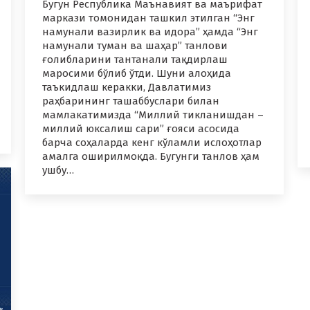
Бугун Республика Маънавият ва маърифат
маркази томонидан ташкил этилган “Энг
намунали вазирлик ва идора” ҳамда “Энг
намунали туман ва шаҳар” танлови
ғолибларини тантанали тақдирлаш
маросими бўлиб ўтди. Шуни алоҳида
таъкидлаш керакки, Давлатимиз
раҳбарининг ташаббуслари билан
мамлакатимизда “Миллий тикланишдан –
миллий юксалиш сари” ғояси асосида
барча соҳаларда кенг кўламли ислоҳотлар
амалга оширилмоқда. Бугунги танлов ҳам
ушбу…