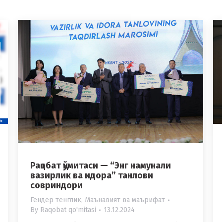
Рақобат қўмитаси — “Энг намунали
вазирлик ва идора” танлови
совриндори
Гендер тенглик
,
Маънавият ва маърифат
By
Raqobat qo'mitasi
13.12.2024