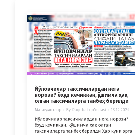
Йўловчилар таксичилардан нега
норози? ёхуд кечиккан, қўшимча ҳақ
олган таксичиларга танбеҳ берилди
Маълумотлар
By
Raqobat qo'mitasi
13.12.2024
Йўловчилар таксичилардан нега норози?
ёхуд кечиккан, қўшимча ҳақ олган
таксичиларга танбеҳ берилди Ҳар куни эрта