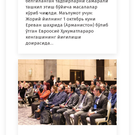
белгиланган тадбирларни самарали
ташкил этиш бўйича масалалар
кўриб чиқилди. Маълумот учун:
Жорий йилнинг 1 октябрь куни
Ереван шаҳрида (Арманистон) бўлиб
ўтган Евроосиё Ҳукуматлараро
кенгашининг йиғилиши
доирасида…