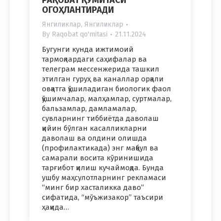
РАҚОБАТ ҚЎМИТАСИ
ОГОҲЛАНТИРАДИ
Янгиликлар
,
Янгиликлар
By
Raqobat qo'mitasi
21.11.2024
Бугунги кунда ижтимоий
тармоқлардаги саҳифалар ва
телеграм мессенжерида ташкил
этилган гуруҳ ва каналлар орқали
овқатга қўшиладиган биологик фаол
қўшимчалар, малҳамлар, суртмалар,
бальзамлар, дамламалар,
сувларнинг тиббиётда даволаш
қийин бўлган касалликларни
даволаш ва олдини олишда
(профилактикада) энг мақбул ва
самарали восита кўринишида
тарғибот қилиш кучаймоқда. Бунда
ушбу маҳсулотларнинг рекламаси
“минг бир хасталикка даво”
сифатида, “мўъжизакор” таъсири
ҳақида…