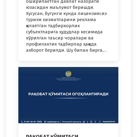
оширилаётган давлат назорати
юзасидан маълумот беришди.
Хусусан, бугунги кунда лицензиясиз
туризм хизматларини реклама
қилаётган тадбиркорлик
субъектларига ҳудудлар кесимида
кўрилган таъсир чоралари ва
профилактик тадбирлар ҳақида
ахборот берилди. Шу билан бирга,…