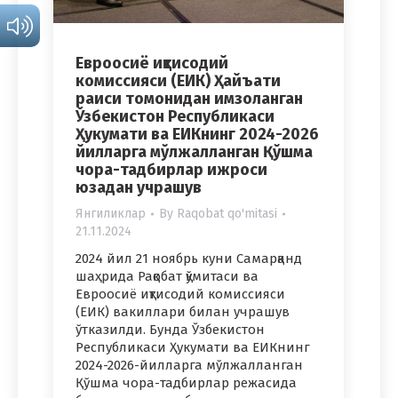
Евроосиё иқтисодий
комиссияси (ЕИК) Ҳайъати
раиси томонидан имзоланган
Ўзбекистон Республикаси
Ҳукумати ва ЕИКнинг 2024-2026
йилларга мўлжалланган Қўшма
чора-тадбирлар ижроси
юзадан учрашув
Янгиликлар
By
Raqobat qo'mitasi
21.11.2024
2024 йил 21 ноябрь куни Самарқанд
шаҳрида Рақобат қўмитаси ва
Евроосиё иқтисодий комиссияси
(ЕИК) вакиллари билан учрашув
ўтказилди. Бунда Ўзбекистон
Республикаси Ҳукумати ва ЕИКнинг
2024-2026-йилларга мўлжалланган
Қўшма чора-тадбирлар режасида