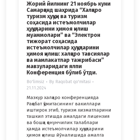
Жорий йилнинг 21 ноябрь куни
Самарқанд шаҳрида “Халқаро
туризм ҳуқуқи ва туризм
соҳасида истеъмолчилар
ҳуқуқларини ҳимоя қилиш
муаммолари” ва “Электрон
тижорат соҳасида
истеъмолчилар ҳуқуқларини
ҳимоя қилиш: халқаро тавсиялар
ва мамлакатлар тажрибаси”
мавзуларидаги ялпи
Конференция бўлиб ўтди.
Bo'limsiz
By
Raqobat qo'mitasi
21.11.2024
Мазкур халқаро конференцияда
Рақобат қўмитасининг вакиллари
иштирок этиб, туризм хизматларини
ташкил этишда амалдаги лицензия
ва бошқа қонунчилик талаблари
ҳамда истеъмолчилар ҳуқуқларини
ҳимоя қилиш йўналишида амалга