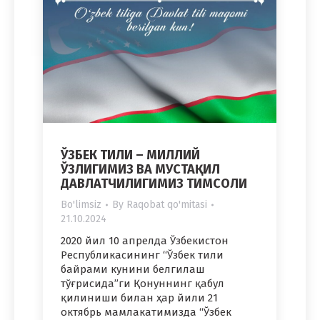
ЎЗБЕК ТИЛИ – МИЛЛИЙ
ЎЗЛИГИМИЗ ВА МУСТАҚИЛ
ДАВЛАТЧИЛИГИМИЗ ТИМСОЛИ
Bo'limsiz
By
Raqobat qo'mitasi
21.10.2024
2020 йил 10 апрелда Ўзбекистон
Республикасининг “Ўзбек тили
байрами кунини белгилаш
тўғрисида”ги Қонуннинг қабул
қилиниши билан ҳар йили 21
октябрь мамлакатимизда “Ўзбек