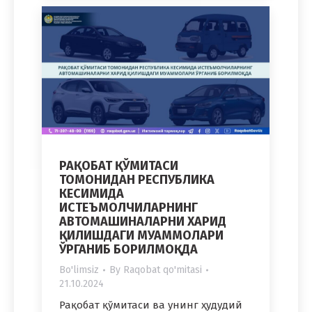
РАҚОБАТ ҚЎМИТАСИ
ТОМОНИДАН РЕСПУБЛИКА
КЕСИМИДА
ИСТЕЪМОЛЧИЛАРНИНГ
АВТОМАШИНАЛАРНИ ХАРИД
ҚИЛИШДАГИ МУАММОЛАРИ
ЎРГАНИБ БОРИЛМОҚДА
Bo'limsiz
By
Raqobat qo'mitasi
21.10.2024
Рақобат қўмитаси ва унинг ҳудудий