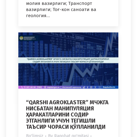
молия вазирлиги; Транспорт
вазирлиги; Тоғ-кон саноати ва
геология…
“QARSHI AGROKLASTER” МЧЖГА
НИСБАТАН МАНИПУЛЯЦИЯ
ҲАРАКАТЛАРИНИ СОДИР
ЭТГАНЛИГИ УЧУН ТЕГИШЛИ
ТАЪСИР ЧОРАСИ ҚЎЛЛАНИЛДИ
Bo'limsiz
By
Raqobat qo'mitasi