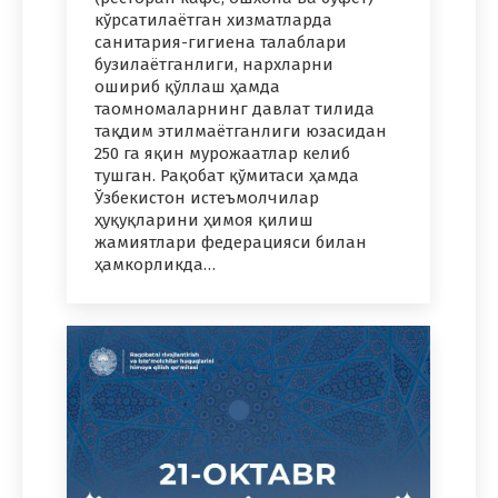
кўрсатилаётган хизматларда
санитария-гигиена талаблари
бузилаётганлиги, нархларни
ошириб қўллаш ҳамда
таомномаларнинг давлат тилида
тақдим этилмаётганлиги юзасидан
250 га яқин мурожаатлар келиб
тушган. Рақобат қўмитаси ҳамда
Ўзбекистон истеъмолчилар
ҳуқуқларини ҳимоя қилиш
жамиятлари федерацияси билан
ҳамкорликда…