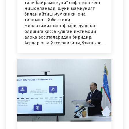
тили байрами куни” сифатида кенг
нишонланади. Шуни мамнуният
билан айтиш мумкинки, она
тилимиз – ўзбек тили
миллатимизнинг фахри, дунё тан
олишига ҳисса қўшган ижтимоий
алоқа воситаларидан биридир.
Асрлар оша ўз софлигини, ўзига хос…