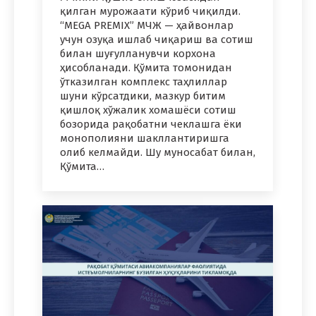
қилган мурожаати кўриб чиқилди.
“MEGA PREMIX” МЧЖ — ҳайвонлар
учун озуқа ишлаб чиқариш ва сотиш
билан шуғулланувчи корхона
ҳисобланади. Қўмита томонидан
ўтказилган комплекс таҳлиллар
шуни кўрсатдики, мазкур битим
қишлоқ хўжалик хомашёси сотиш
бозорида рақобатни чеклашга ёки
монополияни шакллантиришга
олиб келмайди. Шу муносабат билан,
Қўмита…