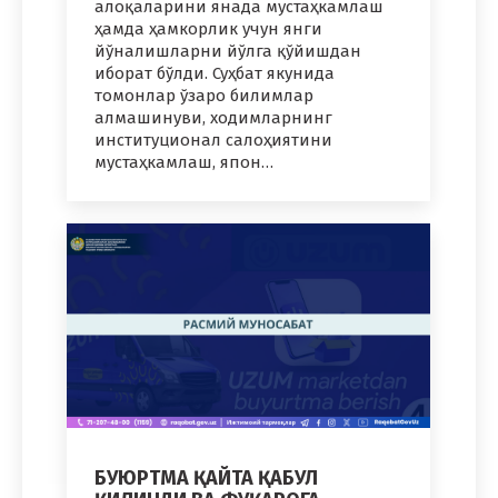
алоқаларини янада мустаҳкамлаш
ҳамда ҳамкорлик учун янги
йўналишларни йўлга қўйишдан
иборат бўлди. Суҳбат якунида
томонлар ўзаро билимлар
алмашинуви, ходимларнинг
институционал салоҳиятини
мустаҳкамлаш, япон…
БУЮРТМА ҚАЙТА ҚАБУЛ