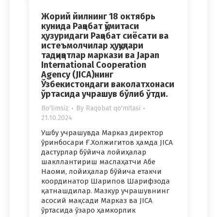
Жорий йилнинг 18 октябрь
кунида Рақобат қўмитаси
ҳузуридаги Рақобат сиёсати ва
истеъмолчилар ҳуқуқлари
тадқиқотлар маркази ва Japan
International Cooperation
Agency (JICA)нинг
Ўзбекистондаги ваколатхонаси
ўртасида учрашув бўлиб ўтди.
Bo'limsiz
By
Raqobat qo'mitasi
21.10.2024
Ушбу учрашувда Марказ директор
ўринбосари Ғ.Холжигитов ҳамда JICA
дастурлар бўйича лойиҳалар
шакллантириш маслаҳатчи Абе
Наоми, лойиҳалар бўйича етакчи
координатор Шарипов Шарифзода
қатнашдилар. Мазкур учрашувнинг
асосий мақсади Марказ ва JICA
ўртасида ўзаро ҳамкорлик