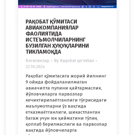
РАҚОБАТ ҚЎМИТАСИ
АВИАКОМПАНИЯЛАР
ФАОЛИЯТИДА
ИСТЕЪМОЛЧИЛАРНИНГ
БУЗИЛГАН ҲУҚУҚЛАРИНИ
ТИКЛАМОҚДА
Янгиликлар
By
Raqobat qo'mitasi
22.10.2024
Рақобат қўмитасига жорий йилнинг
9 ойида фойдаланилмаган
авиачипта пулини қайтармаслик,
йўловчиларга парвозлар
кечиктирилаётганлиги тўғрисидаги
маълумотларни ўз вақтида
етказмаётганлиги, шикастланган
багаж учун юк қийматини тўлиқ
қоплаб берилмаслиги ва парвозлар
вақтида йўловчиларга