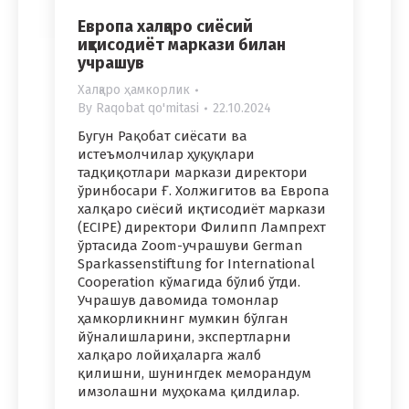
Европа халқаро сиёсий
иқтисодиёт маркази билан
учрашув
Халқаро ҳамкорлик
By
Raqobat qo'mitasi
22.10.2024
Бугун Рақобат сиёсати ва
истеъмолчилар ҳуқуқлари
тадқиқотлари маркази директори
ўринбосари Ғ. Холжигитов ва Европа
халқаро сиёсий иқтисодиёт маркази
(ECIPE) директори Филипп Лампрехт
ўртасида Zoom-учрашуви German
Sparkassenstiftung for International
Cooperation кўмагида бўлиб ўтди.
Учрашув давомида томонлар
ҳамкорликнинг мумкин бўлган
йўналишларини, экспертларни
халқаро лойиҳаларга жалб
қилишни, шунингдек меморандум
имзолашни муҳокама қилдилар.