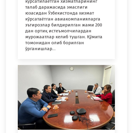
кўрсатилаётган хизматларининг
талаб даражасида эмаслиги
юзасидан Ўзбекистонда хизмат
кўрсатаётган авиакомпанияларга
эътирозлар билдирилган жами 200
дан ортиқ истеъмолчилардан
мурожаатлар келиб тушган. Қўмита
томонидан олиб борилган
ўрганишлар…