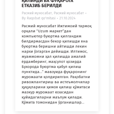
ҚИЛИНДИ ВА ФУҚАРОГА
ЕТКАЗИБ БЕРИЛДИ
Расмий муносабат
,
Расмий муносабат
By
Raqobat qo'mitasi
21.10.2024
Расмий муносабат Ижтимоий тармоқ
орқали “Uzum маркет”дан
компьютер буюртма қилгандим
билдирмасдан бекор қилишди яна
буюртма беришни айтишди лекин
нархи ўзгарган дейишди. Илтимос,
муаммомни ҳал қилишда амалий
ёрдамберинг, маҳсулот ҳозирда
Бухорода буюртма қабул қилиш
пунктида…” мавзуида фуқаронинг
мурожаати қолдирилган. Рақобатни
ривожлантириш ва истеъмолчилар
ҳуқуқларини ҳимоя қилиш қўмитаси
мазкур мурожаат юзасидан
қуйидагиларни маълум қилади.
Қўмита томонидан ўрганишлар…