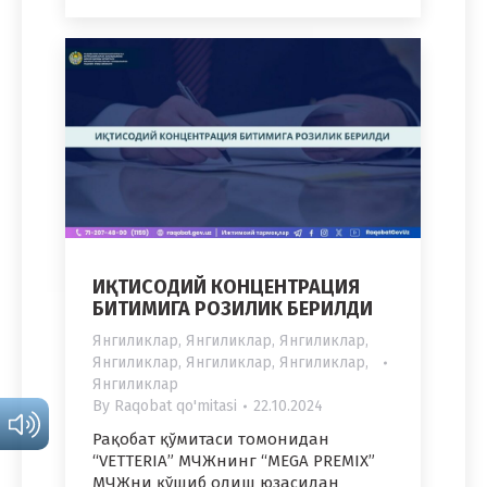
ИҚТИСОДИЙ КОНЦЕНТРАЦИЯ
БИТИМИГА РОЗИЛИК БЕРИЛДИ
Янгиликлар
,
Янгиликлар
,
Янгиликлар
,
Янгиликлар
,
Янгиликлар
,
Янгиликлар
,
Янгиликлар
By
Raqobat qo'mitasi
22.10.2024
Рақобат қўмитаси томонидан
“VETTERIA” МЧЖнинг “MEGA PREMIX”
МЧЖни қўшиб олиш юзасидан