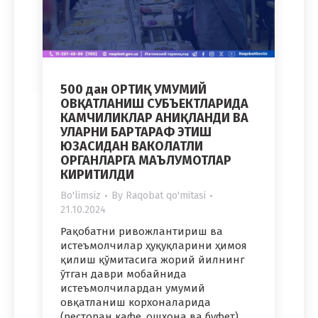
500 дан ОРТИҚ УМУМИЙ
ОВҚАТЛАНИШ СУБЪЕКТЛАРИДА
КАМЧИЛИКЛАР АНИҚЛАНДИ ВА
УЛАРНИ БАРТАРАФ ЭТИШ
ЮЗАСИДАН ВАКОЛАТЛИ
ОРГАНЛАРГА МАЪЛУМОТЛАР
КИРИТИЛДИ
Bo'limsiz
By
Raqobat qo'mitasi
21.10.2024
Рақобатни ривожлантириш ва
истеъмолчилар ҳуқуқларини ҳимоя
қилиш қўмитасига жорий йилнинг
ўтган даври мобайнида
истеъмолчилардан умумий
овқатланиш корхоналарида
(ресторан кафе, ошхона ва буфет)