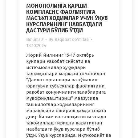
МОНОПОЛИЯГА ҚАРШИ
КОМПЛАЕНС ФАОЛИЯТИГА
МАСЪУЛ ХОДИМЛАР УЧУН ЎҚУВ
КУРСЛАРИНИНГ НАВБАТДАГИ
ДАСТУРИ БЎЛИБ ЎТДИ
Bo'limsiz
By
Raqobat qo'mitasi
18.10.2024
Жорий йилнинг 15-17 октябрь
кунлари Рақобат сиёсати ва
истеъмолчилар ҳуқуқлари
тадқиқотлари маркази томонидан
“Давлат органлари ва хўжалик
юритувчи субъектлар фаолиятини
рақобат қонунчилиги талабларига
мувофиқлаштириш” мавзусида
ташкилотлар ходимларининг
малакасини ошириш ҳамда соҳага
доир билим ва салоҳиятини янада
такомиллаштиришга қаратилган
навбатдаги ўқув курслари бўлиб
ўтди. Ўқув курсларида, Иқтисодиёт ва