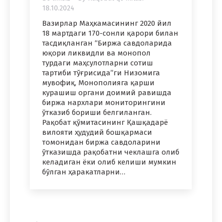
18.10.2024
Вазирлар Маҳкамасининг 2020 йил
18 мартдаги 170-сонли қарори билан
тасдиқланган “Биржа савдоларида
юқори ликвидли ва монопол
турдаги маҳсулотларни сотиш
тартиби тўғрисида”ги Низомига
мувофиқ, Монополияга қарши
курашиш органи доимий равишда
биржа нархлари мониторингини
ўтказиб бориши белгиланган.
Рақобат қўмитасининг Қашқадарё
вилояти ҳудудий бошқармаси
томонидан биржа савдоларини
ўтказишда рақобатни чеклашга олиб
келадиган ёки олиб келиши мумкин
бўлган ҳаракатларни…