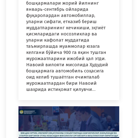
бошқармалари жорий йилнинг
январь-сентябрь ойларида
фуқаролардан автомобиллар,
уларни сифати, етказиб бериш
муддатларининг кечикиши, эҳтиёт
қисмларидаги носозликлар ва
уларни кафолат муддатида
таъмирлашда муаммолар юзага
келгани бўйича 900 га яқин тушган
мурожаатларини ижобий ҳал этди.
Навоий вилояти мисолида Ҳудудий
бошқармага автомобиль соҳасига
оид келиб тушаётган ечимталаб
мурожаатлардан бири Навоий
шаҳрида истиқомат қилувчи…